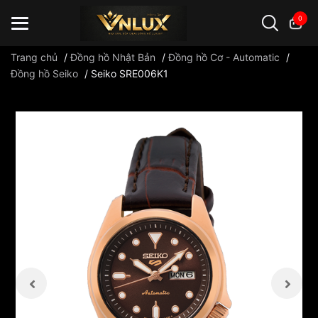
0
Trang chủ
/
Đồng hồ Nhật Bản
/
Đồng hồ Cơ - Automatic
/
Đồng hồ Seiko
/
Seiko SRE006K1
Đồng hồ casio
đồng hồ G-Shock
đồng hồ Orient
...