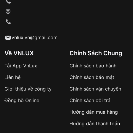
Xác nhận đơn hàng và thanh toán
VNLUX tiến hành giao hàng đến địa chỉ yêu
cầu
Từ khóa SEO:
vnlux.vn@gmail.com
Về VNLUX
Chính Sách Chung
Tải App VnLux
Chính sách bảo hành
Áp dụng với các đơn hàng giá trị cao hoặc
Liên hệ
Chính sách bảo mật
sản phẩm đặc biệt
Khách hàng cần
đặt cọc trước 10% giá trị đơn
Giới thiệu về công ty
Chính sách vận chuyển
hàng
Số tiền còn lại thanh toán khi nhận hàng hoặc
Đồng hồ Online
Chính sách đổi trả
theo thỏa thuận
Hướng dẫn mua hàng
Lợi ích của việc đặt cọc:
Hướng dẫn thanh toán
✔️ Đảm bảo xử lý đơn hàng nhanh chóng