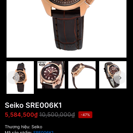
Seiko SRE006K1
10,500,000₫
5,584,500₫
-47%
Thương hiệu:
Seiko
Mã sản phẩm:
SRE006K1