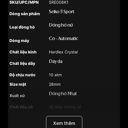
SKU/UPC/MPN
SRE006K1
Seiko 5 Sport
Dòng sản phẩm
Đồng hồ nữ
Loại đồng hồ
Cơ - Automatic
Dòng máy
Chất liệu kính
Hardlex Crystal
Dây da
Chất liệu dây
Độ chịu nước
10 atm
Size mặt
28mm
Đồng hồ Nhật
Xuất xứ
Chất liệu vỏ
Vỏ thép không gỉ
Hình dạng
Mặt tròn
Xem thêm
Màu vỏ
Vàng hồng