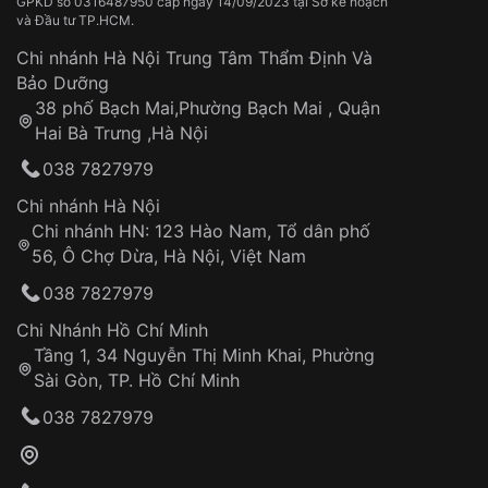
Thời gian vận chuyển trung bình:
Tai nạn hoặc tác động từ bên ngoài
3 – 5 ngày
GPKD số 0316487950 cấp ngày 14/09/2023 tại Sở kế hoạch
và Đầu tư TP.HCM.
làm việc
Hao mòn tự nhiên theo thời gian:
Khoảng trữ cót
40 tiếng
Áp dụng cho tất cả tỉnh thành trên toàn quốc
Dây đeo
Chi nhánh Hà Nội Trung Tâm Thẩm Định Và
Thời gian tính từ khi xác nhận đơn hàng thành
Vỏ đồng hồ
Bảo Dưỡng
Xem thêm
công
Sản phẩm đã bị:
38 phố Bạch Mai,Phường Bạch Mai , Quận
Tự ý sửa chữa
Hai Bà Trưng ,Hà Nội
Can thiệp tại các nơi không thuộc hệ
038 7827979
thống VNLUX
Hotline: 0585 215 215
Chi nhánh Hà Nội
Chi nhánh HN: 123 Hào Nam, Tổ dân phố
Từ khóa SEO:
56, Ô Chợ Dừa, Hà Nội, Việt Nam
Hỗ trợ nhanh chóng – minh bạch
038 7827979
Đảm bảo quyền lợi khách hàng
Đồng hành cùng khách hàng trong suốt quá
Chi Nhánh Hồ Chí Minh
trình sử dụng
Tầng 1, 34 Nguyễn Thị Minh Khai, Phường
Sài Gòn, TP. Hồ Chí Minh
Giao hàng tận nơi
038 7827979
Khách hàng kiểm tra và thanh toán trực tiếp
cho nhân viên giao hàng