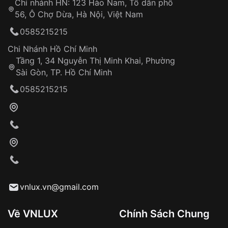
Chi nhánh HN: 123 Hào Nam, Tổ dân phố
Từ khóa SEO:
56, Ô Chợ Dừa, Hà Nội, Việt Nam
Hỗ trợ nhanh chóng – minh bạch
0585215215
Đảm bảo quyền lợi khách hàng
Đồng hành cùng khách hàng trong suốt quá
Chi Nhánh Hồ Chí Minh
trình sử dụng
Tầng 1, 34 Nguyễn Thị Minh Khai, Phường
Sài Gòn, TP. Hồ Chí Minh
Giao hàng tận nơi
0585215215
Khách hàng kiểm tra và thanh toán trực tiếp
cho nhân viên giao hàng
Xác nhận đơn hàng và thanh toán
VNLUX tiến hành giao hàng đến địa chỉ yêu
cầu
Từ khóa SEO:
vnlux.vn@gmail.com
Về VNLUX
Chính Sách Chung