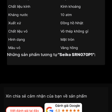
Chất liệu kính
Kính khoáng
Kháng nước
10 atm
Xuất xứ
Đồng hồ Nhật
Chất liệu vỏ
Vỏ thép không gỉ
Hình dạng
Mặt tròn
Màu vỏ
Vàng hồng
Những sản phẩm tương tự
"Seiko SRN070P1":
Thương Hiệu
Đồng Hồ Seiko
SKU/UPC/MPN
SRN070P1
Chính sách vận chuyển VNLUX
Xin chia sẻ cảm nhận của bạn về sản phẩm
tiện lợi –
Đối tượng sử dụng
Đồng hồ nam
nhanh chóng – minh bạch
Dòng máy
Cơ - Automatic
Viết đánh giá tại đây