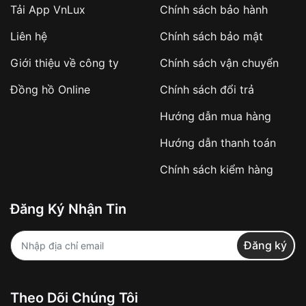
Tải App VnLux
Chính sách bảo hành
Áp dụng với các đơn hàng giá trị cao hoặc
Liên hệ
Chính sách bảo mật
sản phẩm đặc biệt
Khách hàng cần
đặt cọc trước 10% giá trị đơn
Giới thiệu về công ty
Chính sách vận chuyển
hàng
Số tiền còn lại thanh toán khi nhận hàng hoặc
Đồng hồ Online
Chính sách đổi trả
theo thỏa thuận
Hướng dẫn mua hàng
Lợi ích của việc đặt cọc:
Hướng dẫn thanh toán
✔️ Đảm bảo xử lý đơn hàng nhanh chóng
Chính sách kiểm hàng
✔️ Hạn chế tình trạng hủy đơn không mong
muốn
Đăng Ký Nhận Tin
Từ khóa SEO:
Đăng ký
Khách hàng được
kiểm tra hàng trước khi
Theo Dõi Chúng Tôi