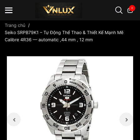
0
Trang chủ
/
Seiko SRPB79K1 – Tự Động Thể Thao & Thiết Kế Mạnh Mẽ
Calibre 4R36 — automatic ,44 mm , 12 mm
Đồng hồ casio
đồng hồ G-Shock
đồng hồ Orient
...