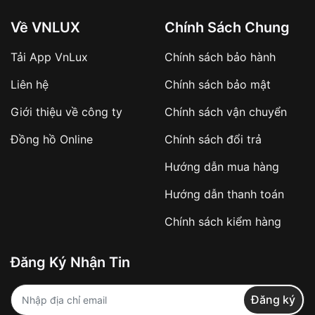
Về VNLUX
Chính Sách Chung
Tải App VnLux
Chính sách bảo hành
Áp dụng với các đơn hàng giá trị cao hoặc
Liên hệ
Chính sách bảo mật
sản phẩm đặc biệt
Khách hàng cần
đặt cọc trước 10% giá trị đơn
Giới thiệu về công ty
Chính sách vận chuyển
hàng
Số tiền còn lại thanh toán khi nhận hàng hoặc
Đồng hồ Online
Chính sách đổi trả
theo thỏa thuận
Hướng dẫn mua hàng
Lợi ích của việc đặt cọc:
Hướng dẫn thanh toán
✔️ Đảm bảo xử lý đơn hàng nhanh chóng
Chính sách kiểm hàng
✔️ Hạn chế tình trạng hủy đơn không mong
muốn
Đăng Ký Nhận Tin
Từ khóa SEO:
Đăng ký