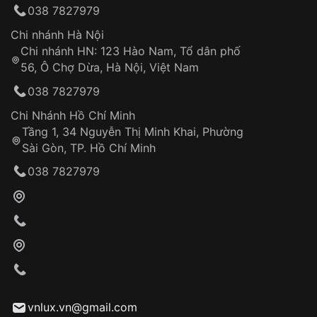
038 7827979
Động Thể Thao & Thiết Kế Mạnh Mẽ Calibre 4R36
thống VNLUX
Hotline: 0585 215 215
— automatic ,44 mm , 12 mm":
Chi nhánh Hà Nội
Chi nhánh HN: 123 Hào Nam, Tổ dân phố
Từ khóa SEO:
56, Ô Chợ Dừa, Hà Nội, Việt Nam
Hỗ trợ nhanh chóng – minh bạch
038 7827979
Đảm bảo quyền lợi khách hàng
Đồng hành cùng khách hàng trong suốt quá
Chi Nhánh Hồ Chí Minh
trình sử dụng
Tầng 1, 34 Nguyễn Thị Minh Khai, Phường
Sài Gòn, TP. Hồ Chí Minh
Giao hàng tận nơi
038 7827979
Khách hàng kiểm tra và thanh toán trực tiếp
cho nhân viên giao hàng
Xác nhận đơn hàng và thanh toán
VNLUX tiến hành giao hàng đến địa chỉ yêu
cầu
Từ khóa SEO:
vnlux.vn@gmail.com