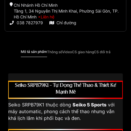
Chi Nhánh Hồ Chí Minh
Tầng 1, 34 Nguyễn Thị Minh Khai, Phường Sài Gòn, TP.
Hồ Chí Minh
Liên hệ
038 7827979
Chỉ đường
Mô tả sản phẩm
Thông số
Video
CS giao hàng
CS đổi trả
Seiko SRPB79K1 – Tự Động Thể Thao & Thiết Kế
Mạnh Mẽ
Seiko SRPB79K1 thuộc dòng
Seiko 5 Sports
với
máy automatic, phong cách thể thao nhưng vẫn
khá lịch lãm khi phối bạc và đen.