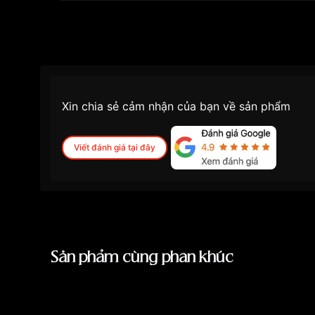
Độ dầy
12.5mm
Màu mặt
Mặt xanh
Những sản phẩm tương tự
"Seiko SRPG59K1":
Xin chia sẻ cảm nhận của bạn về sản phẩm
Viết đánh giá tại đây
Sản phẩm cùng phân khúc