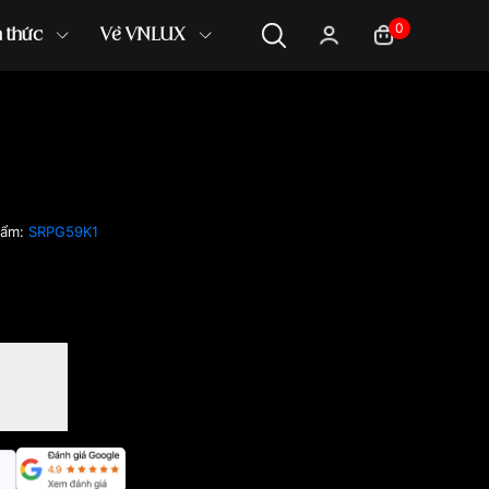
0
n thức
Về VNLUX
hẩm:
SRPG59K1