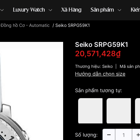
Luxury Watch
Xả Hàng
Sản phẩm
Kiế
/
Đồng hồ Cơ - Automatic
/
Seiko SRPG59K1
ồng hồ G-Shock
đồng hồ Orient
...
Seiko SRPG59K1
20,571,428₫
Thương hiệu:
Seiko
|
Mã sản p
Hướng dẫn chọn size
Sản phẩm tương tự:
Số lượng: