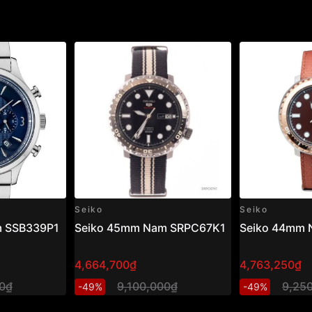
Seiko
Seiko
m SSB339P1
Seiko 45mm Nam SRPC67K1
Seiko 44mm
4,664,700₫
4,763,250₫
00₫
9,100,000₫
9,25
-49%
-49%