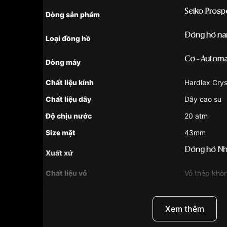
Seiko Prosp
Dòng sản phẩm
Đồng hồ n
Loại đồng hồ
Cơ - Automa
Dòng máy
Chất liệu kính
Hardlex Crys
Chất liệu dây
Dây cao su
Độ chịu nước
20 atm
Size mặt
43mm
Đồng hồ Nh
Xuất xứ
Chất liệu vỏ
Vỏ thép khôn
Hình dạng
Mặt tròn
Màu vỏ
Bạc
Xem thêm
Tính năng
Lịch ngày