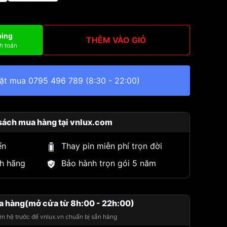
ping
THÊM VÀO GIỎ
h toán
đặt mua
0795 496 789
(8:30 - 22:00)
sách mua hàng tại vnlux.com
ển
Thay pin miễn phí trọn đời
h hãng
Bảo hành trọn gói 5 năm
a hàng(mở cửa từ 8h:00 - 22h:00)
iên hệ trước để vnlux.vn chuẩn bị sẵn hàng