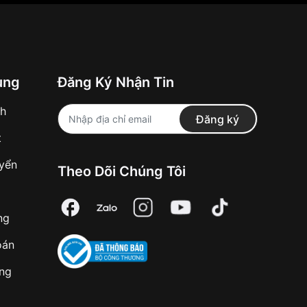
ung
Đăng Ký Nhận Tin
nh
Đăng ký
t
uyển
Theo Dõi Chúng Tôi
ng
oán
àng