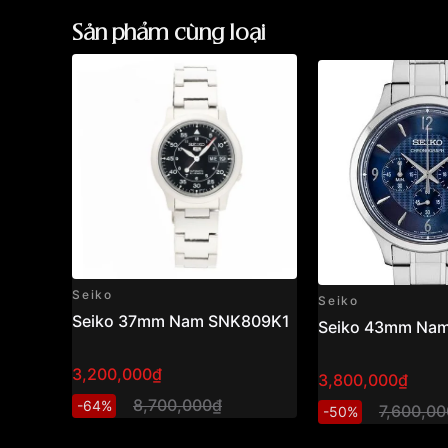
Sản phẩm cùng loại
Seiko
Seiko
Seiko 37mm Nam SNK809K1
Seiko 43mm Na
3,200,000₫
3,800,000₫
8,700,000₫
-64%
7,600,0
-50%