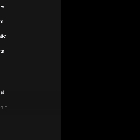
ex
am
tic
tal
ật
g gỉ