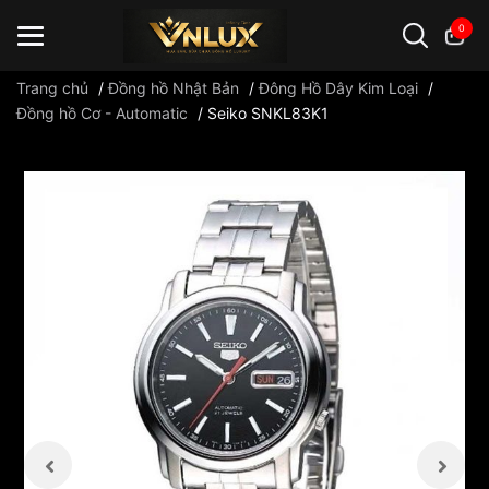
0
Trang chủ
/
Đồng hồ Nhật Bản
/
Đông Hồ Dây Kim Loại
/
Đồng hồ Cơ - Automatic
/
Seiko SNKL83K1
Đồng hồ casio
đồng hồ G-Shock
đồng hồ Orient
...