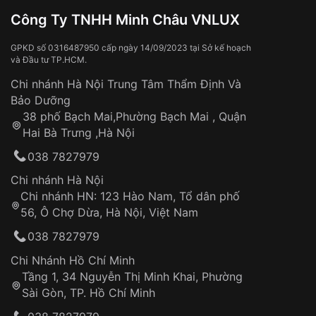
Đồng hồ bị hư hỏng do:
Công Ty TNHH Minh Châu VNLUX
Xem thêm
Va đập, rơi vỡ
Thời gian vận chuyển trung bình:
Tai nạn hoặc tác động từ bên ngoài
3 – 5 ngày
GPKD số 0316487950 cấp ngày 14/09/2023 tại Sở kế hoạch
và Đầu tư TP.HCM.
làm việc
Hao mòn tự nhiên theo thời gian:
Áp dụng cho tất cả tỉnh thành trên toàn quốc
Dây đeo
Chi nhánh Hà Nội Trung Tâm Thẩm Định Và
Thời gian tính từ khi xác nhận đơn hàng thành
Vỏ đồng hồ
Bảo Dưỡng
công
Sản phẩm đã bị:
38 phố Bạch Mai,Phường Bạch Mai , Quận
Tự ý sửa chữa
Hai Bà Trưng ,Hà Nội
Can thiệp tại các nơi không thuộc hệ
038 7827979
thống VNLUX
Hotline: 0585 215 215
Chi nhánh Hà Nội
Chi nhánh HN: 123 Hào Nam, Tổ dân phố
Từ khóa SEO:
56, Ô Chợ Dừa, Hà Nội, Việt Nam
Hỗ trợ nhanh chóng – minh bạch
038 7827979
Đảm bảo quyền lợi khách hàng
Đồng hành cùng khách hàng trong suốt quá
Chi Nhánh Hồ Chí Minh
trình sử dụng
Tầng 1, 34 Nguyễn Thị Minh Khai, Phường
Sài Gòn, TP. Hồ Chí Minh
Giao hàng tận nơi