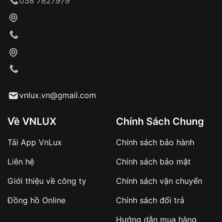
038 7827979
Khách hàng kiểm tra và thanh toán trực tiếp
cho nhân viên giao hàng
Xác nhận đơn hàng và thanh toán
VNLUX tiến hành giao hàng đến địa chỉ yêu
cầu
Từ khóa SEO:
vnlux.vn@gmail.com
Về VNLUX
Chính Sách Chung
Tải App VnLux
Chính sách bảo hành
Áp dụng với các đơn hàng giá trị cao hoặc
Liên hệ
Chính sách bảo mật
sản phẩm đặc biệt
Khách hàng cần
đặt cọc trước 10% giá trị đơn
Giới thiệu về công ty
Chính sách vận chuyển
hàng
Số tiền còn lại thanh toán khi nhận hàng hoặc
Đồng hồ Online
Chính sách đổi trả
theo thỏa thuận
Hướng dẫn mua hàng