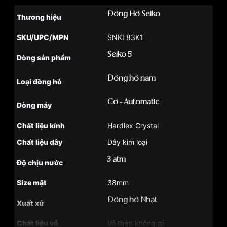
Đồng Hồ Seiko
Thương hiệu
SKU/UPC/MPN
SNKL83K1
Seiko 5
Dòng sản phẩm
Đồng hồ nam
Loại đồng hồ
Cơ - Automatic
Dòng máy
Chất liệu kính
Hardlex Crystal
Chất liệu dây
Dây kim loại
3 atm
Độ chịu nước
Size mặt
38mm
Đồng hồ Nhật
Xuất xứ
Chất liệu vỏ
Vỏ thép không gỉ