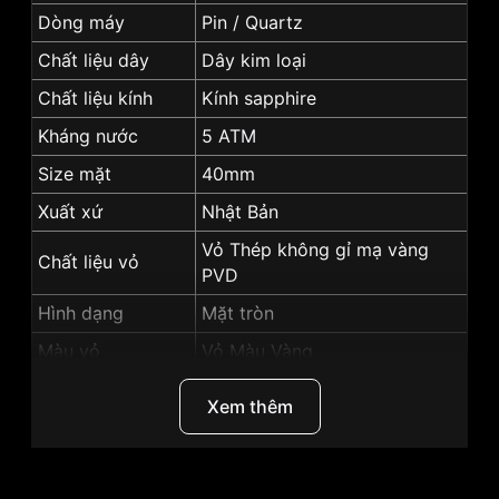
Dòng máy
Pin / Quartz
Chất liệu dây
Dây kim loại
Chất liệu kính
Kính sapphire
Kháng nước
5 ATM
Size mặt
40mm
Xuất xứ
Nhật Bản
Vỏ Thép không gỉ mạ vàng
Chất liệu vỏ
PVD
Hình dạng
Mặt tròn
Màu vỏ
Vỏ Màu Vàng
Màu mặt
Mặt trắng
Xem thêm
Độ dày
5mm
Tính năng
Lịch ngày, Giờ, phút, giây
Những sản phẩm tương tự
"SRWatch 40mm Nam