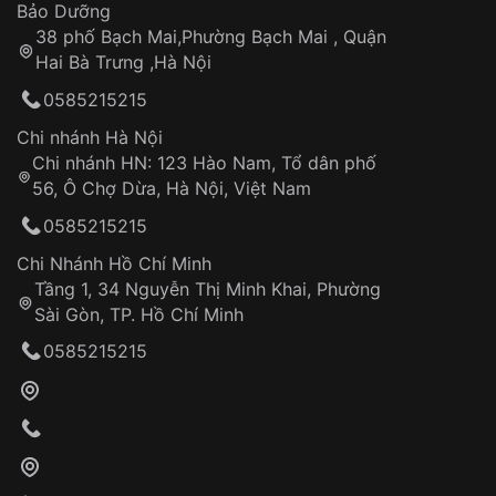
Thời gian tính từ khi xác nhận đơn hàng thành
Vỏ đồng hồ
Bảo Dưỡng
công
Sản phẩm đã bị:
38 phố Bạch Mai,Phường Bạch Mai , Quận
Tự ý sửa chữa
Hai Bà Trưng ,Hà Nội
Can thiệp tại các nơi không thuộc hệ
0585215215
thống VNLUX
Hotline: 0585 215 215
Chi nhánh Hà Nội
Chi nhánh HN: 123 Hào Nam, Tổ dân phố
Từ khóa SEO:
56, Ô Chợ Dừa, Hà Nội, Việt Nam
Hỗ trợ nhanh chóng – minh bạch
0585215215
Đảm bảo quyền lợi khách hàng
Đồng hành cùng khách hàng trong suốt quá
Chi Nhánh Hồ Chí Minh
trình sử dụng
Tầng 1, 34 Nguyễn Thị Minh Khai, Phường
Sài Gòn, TP. Hồ Chí Minh
Giao hàng tận nơi
0585215215
Khách hàng kiểm tra và thanh toán trực tiếp
cho nhân viên giao hàng
Xác nhận đơn hàng và thanh toán
VNLUX tiến hành giao hàng đến địa chỉ yêu