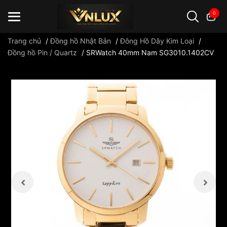
0
Trang chủ
/
Đồng hồ Nhật Bản
/
Đông Hồ Dây Kim Loại
/
Đồng hồ Pin / Quartz
/
SRWatch 40mm Nam SG3010.1402CV
Đồng hồ casio
đồng hồ G-Shock
đồng hồ Orient
...