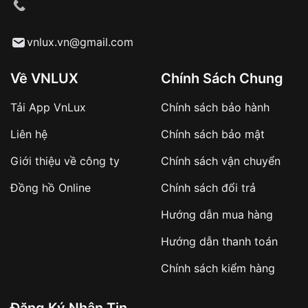
cầu
Từ khóa SEO:
vnlux.vn@gmail.com
Về VNLUX
Chính Sách Chung
Tải App VnLux
Chính sách bảo hành
Áp dụng với các đơn hàng giá trị cao hoặc
Liên hệ
Chính sách bảo mật
sản phẩm đặc biệt
Khách hàng cần
đặt cọc trước 10% giá trị đơn
Giới thiệu về công ty
Chính sách vận chuyển
hàng
Số tiền còn lại thanh toán khi nhận hàng hoặc
Đồng hồ Online
Chính sách đổi trả
theo thỏa thuận
Hướng dẫn mua hàng
Lợi ích của việc đặt cọc:
Hướng dẫn thanh toán
✔️ Đảm bảo xử lý đơn hàng nhanh chóng
Chính sách kiểm hàng
✔️ Hạn chế tình trạng hủy đơn không mong
muốn
Đăng Ký Nhận Tin