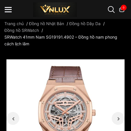
0
Trang chủ
/
Đồng hồ Nhật Bản
/
Đồng hồ Dây Da
/
Đồng hồ SRWatch
/
SRWatch 41mm Nam SG19191.4902 – Đồng hồ nam phong
Đồng hồ casio
đồng hồ G-Shock
đồng hồ Orient
...
cách lịch lãm