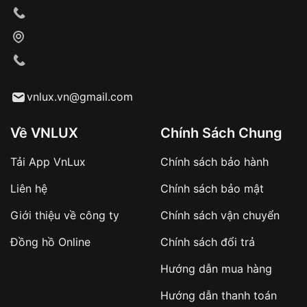
Xác nhận đơn hàng và thanh toán
VNLUX tiến hành giao hàng đến địa chỉ yêu
cầu
Từ khóa SEO:
vnlux.vn@gmail.com
Về VNLUX
Chính Sách Chung
Tải App VnLux
Chính sách bảo hành
Áp dụng với các đơn hàng giá trị cao hoặc
Liên hệ
Chính sách bảo mật
sản phẩm đặc biệt
Khách hàng cần
đặt cọc trước 10% giá trị đơn
Giới thiệu về công ty
Chính sách vận chuyển
hàng
Số tiền còn lại thanh toán khi nhận hàng hoặc
Đồng hồ Online
Chính sách đổi trả
theo thỏa thuận
Hướng dẫn mua hàng
Lợi ích của việc đặt cọc:
Hướng dẫn thanh toán
✔️ Đảm bảo xử lý đơn hàng nhanh chóng