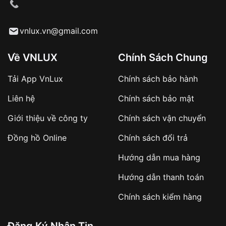
cầu
Từ khóa SEO:
vnlux.vn@gmail.com
Về VNLUX
Chính Sách Chung
Tải App VnLux
Chính sách bảo hành
Áp dụng với các đơn hàng giá trị cao hoặc
Liên hệ
Chính sách bảo mật
sản phẩm đặc biệt
Khách hàng cần
đặt cọc trước 10% giá trị đơn
Giới thiệu về công ty
Chính sách vận chuyển
hàng
Số tiền còn lại thanh toán khi nhận hàng hoặc
Đồng hồ Online
Chính sách đổi trả
theo thỏa thuận
Hướng dẫn mua hàng
Lợi ích của việc đặt cọc:
Hướng dẫn thanh toán
✔️ Đảm bảo xử lý đơn hàng nhanh chóng
Chính sách kiểm hàng
✔️ Hạn chế tình trạng hủy đơn không mong
muốn
Đăng Ký Nhận Tin