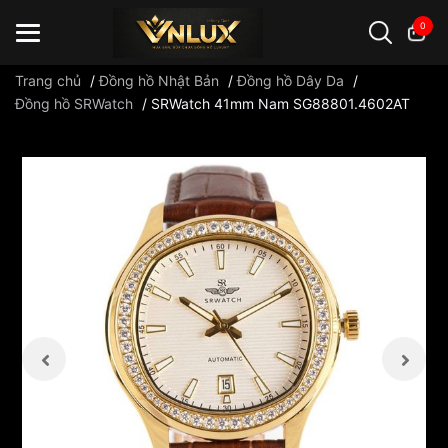
0
Trang chủ
/
Đồng hồ Nhật Bản
/
Đồng hồ Dây Da
/
Đồng hồ SRWatch
/
SRWatch 41mm Nam SG88801.4602AT
Đồng hồ casio
đồng hồ G-Shock
đồng hồ Orient
...