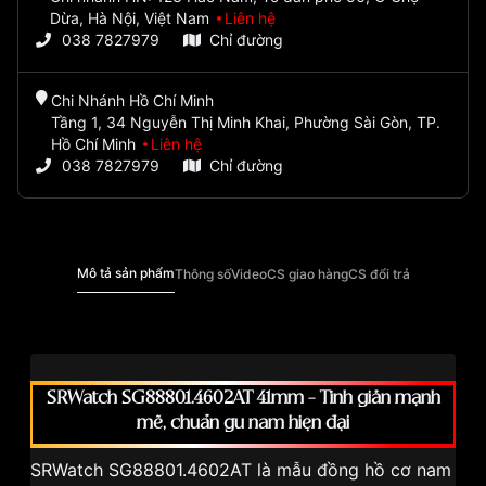
Dừa, Hà Nội, Việt Nam
Liên hệ
038 7827979
Chỉ đường
Chi Nhánh Hồ Chí Minh
Tầng 1, 34 Nguyễn Thị Minh Khai, Phường Sài Gòn, TP.
Hồ Chí Minh
Liên hệ
038 7827979
Chỉ đường
Mô tả sản phẩm
Thông số
Video
CS giao hàng
CS đổi trả
SRWatch SG88801.4602AT 41mm – Tinh giản mạnh
mẽ, chuẩn gu nam hiện đại
SRWatch SG88801.4602AT là mẫu đồng hồ cơ nam