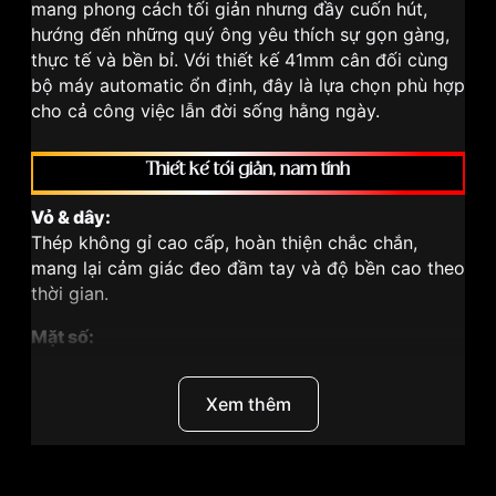
mang phong cách tối giản nhưng đầy cuốn hút,
hướng đến những quý ông yêu thích sự gọn gàng,
thực tế và bền bỉ. Với thiết kế 41mm cân đối cùng
bộ máy automatic ổn định, đây là lựa chọn phù hợp
cho cả công việc lẫn đời sống hằng ngày.
Thiết kế tối giản, nam tính
Vỏ & dây:
Thép không gỉ cao cấp, hoàn thiện chắc chắn,
mang lại cảm giác đeo đầm tay và độ bền cao theo
thời gian.
Mặt số:
Thiết kế tinh giản, bố cục rõ ràng, dễ quan sát. Kim
và cọc số thanh mảnh kết hợp lịch ngày tại vị trí 3
Xem thêm
giờ, tăng tính tiện dụng.
Kích thước:
Đường kính 41mm – phù hợp đa số cổ tay nam, dễ