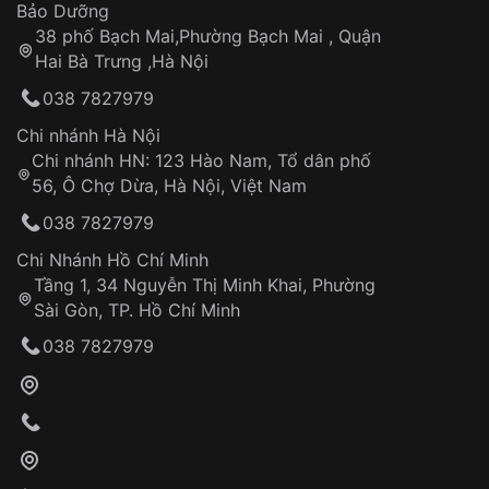
Thời gian tính từ khi xác nhận đơn hàng thành
Vỏ đồng hồ
Bảo Dưỡng
Những sản phẩm tương tự
"SRWatch 41mm Nam
công
Sản phẩm đã bị:
38 phố Bạch Mai,Phường Bạch Mai , Quận
SG88801.4602AT":
Tự ý sửa chữa
Hai Bà Trưng ,Hà Nội
Can thiệp tại các nơi không thuộc hệ
038 7827979
thống VNLUX
Hotline: 0585 215 215
Chi nhánh Hà Nội
Chi nhánh HN: 123 Hào Nam, Tổ dân phố
Từ khóa SEO:
56, Ô Chợ Dừa, Hà Nội, Việt Nam
Hỗ trợ nhanh chóng – minh bạch
038 7827979
Đảm bảo quyền lợi khách hàng
Đồng hành cùng khách hàng trong suốt quá
Chi Nhánh Hồ Chí Minh
trình sử dụng
Tầng 1, 34 Nguyễn Thị Minh Khai, Phường
Sài Gòn, TP. Hồ Chí Minh
Giao hàng tận nơi
038 7827979
Khách hàng kiểm tra và thanh toán trực tiếp
cho nhân viên giao hàng
Xác nhận đơn hàng và thanh toán
VNLUX tiến hành giao hàng đến địa chỉ yêu