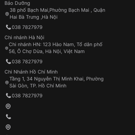
Thời gian tính từ khi xác nhận đơn hàng thành
Vỏ đồng hồ
Bảo Dưỡng
công
Sản phẩm đã bị:
38 phố Bạch Mai,Phường Bạch Mai , Quận
Tự ý sửa chữa
Hai Bà Trưng ,Hà Nội
Can thiệp tại các nơi không thuộc hệ
038 7827979
thống VNLUX
Hotline: 0585 215 215
Chi nhánh Hà Nội
Chi nhánh HN: 123 Hào Nam, Tổ dân phố
Từ khóa SEO:
56, Ô Chợ Dừa, Hà Nội, Việt Nam
Hỗ trợ nhanh chóng – minh bạch
038 7827979
Đảm bảo quyền lợi khách hàng
Đồng hành cùng khách hàng trong suốt quá
Chi Nhánh Hồ Chí Minh
trình sử dụng
Tầng 1, 34 Nguyễn Thị Minh Khai, Phường
Sài Gòn, TP. Hồ Chí Minh
Giao hàng tận nơi
038 7827979
Khách hàng kiểm tra và thanh toán trực tiếp
cho nhân viên giao hàng
Xác nhận đơn hàng và thanh toán
VNLUX tiến hành giao hàng đến địa chỉ yêu