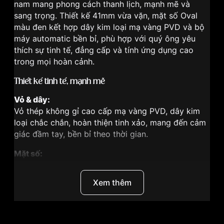
nam mang phong cách thanh lịch, mạnh mẽ và
sang trọng. Thiết kế 41mm vừa vặn, mặt số Oval
màu đen kết hợp dây kim loại mạ vàng PVD và bộ
máy automatic bền bỉ, phù hợp với quý ông yêu
thích sự tinh tế, đẳng cấp và tính ứng dụng cao
trong mọi hoàn cảnh.
Thiết kế tinh tế, mạnh mẽ
Vỏ & dây:
Vỏ thép không gỉ cao cấp mạ vàng PVD, dây kim
loại chắc chắn, hoàn thiện tinh xảo, mang đến cảm
giác đầm tay, bền bỉ theo thời gian.
Mặt số:
Mặt Oval màu đen khỏe khoắn, các kim và cọc số
nổi bật, tạo cảm giác nam tính và sang trọng. Lịch
Xem thêm
ngày tích hợp tiện dụng tại vị trí 3 giờ.
Kích thước:
Đường kính 41mm – chuẩn form nam giới, dễ đeo