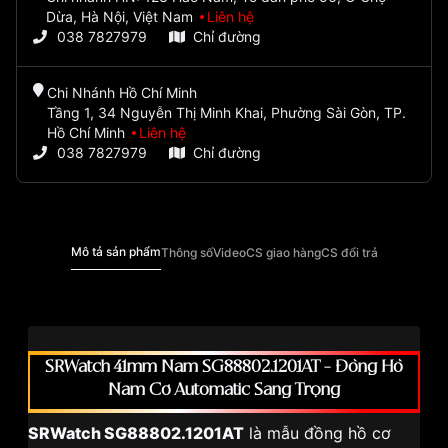
Dừa, Hà Nội, Việt Nam
Liên hệ
038 7827979
Chỉ đường
Chi Nhánh Hồ Chí Minh
Tầng 1, 34 Nguyễn Thị Minh Khai, Phường Sài Gòn, TP.
Hồ Chí Minh
Liên hệ
038 7827979
Chỉ đường
Mô tả sản phẩm
Thông số
Video
CS giao hàng
CS đổi trả
SRWatch 41mm Nam SG88802.1201AT – Đồng Hồ
Nam Cơ Automatic Sang Trọng
SRWatch SG88802.1201AT
là mẫu đồng hồ cơ