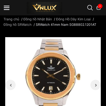
0
Trang chủ
/
Đồng hồ Nhật Bản
/
Đông Hồ Dây Kim Loại
/
Đồng hồ SRWatch
/
SRWatch 41mm Nam SG88802.1201AT
Đồng hồ casio
đồng hồ G-Shock
đồng hồ Orient
...