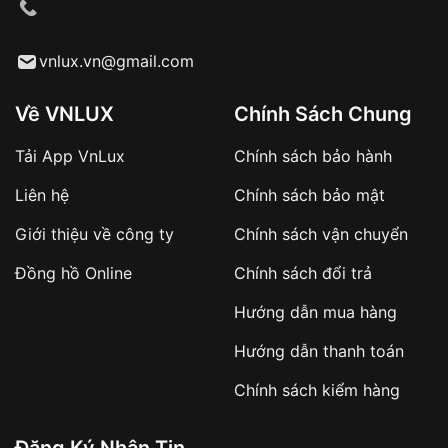
cầu
Từ khóa SEO:
vnlux.vn@gmail.com
Về VNLUX
Chính Sách Chung
Tải App VnLux
Chính sách bảo hành
Áp dụng với các đơn hàng giá trị cao hoặc
Liên hệ
Chính sách bảo mật
sản phẩm đặc biệt
Khách hàng cần
đặt cọc trước 10% giá trị đơn
Giới thiệu về công ty
Chính sách vận chuyển
hàng
Số tiền còn lại thanh toán khi nhận hàng hoặc
Đồng hồ Online
Chính sách đổi trả
theo thỏa thuận
Hướng dẫn mua hàng
Lợi ích của việc đặt cọc:
Hướng dẫn thanh toán
✔️ Đảm bảo xử lý đơn hàng nhanh chóng
Chính sách kiểm hàng
✔️ Hạn chế tình trạng hủy đơn không mong
muốn
Đăng Ký Nhận Tin