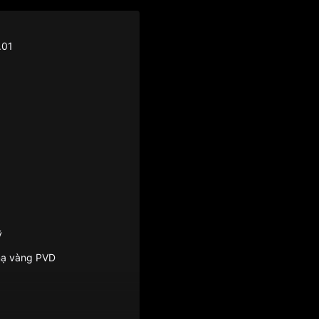
.01
ỹ
mạ vàng PVD