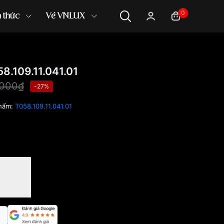
0
n thức
Về VNLUX
8.109.11.041.01
,000₫
-27%
hẩm:
T058.109.11.041.01