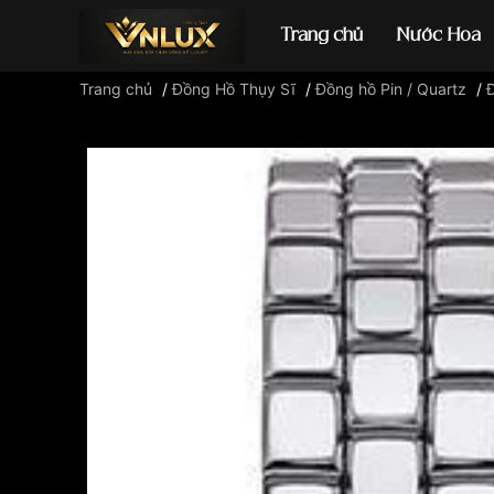
Trang chủ
Nước Hoa
Trang chủ
/
Đồng Hồ Thụy Sĩ
/
Đồng hồ Pin / Quartz
/
Đ
Đồng hồ casio
đ