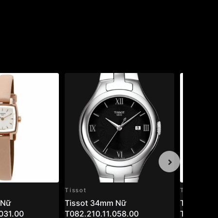
Tissot
Tissot
 Nữ
Tissot 34mm Nữ
Tissot 3
031.00
T082.210.11.058.00
T063.210.