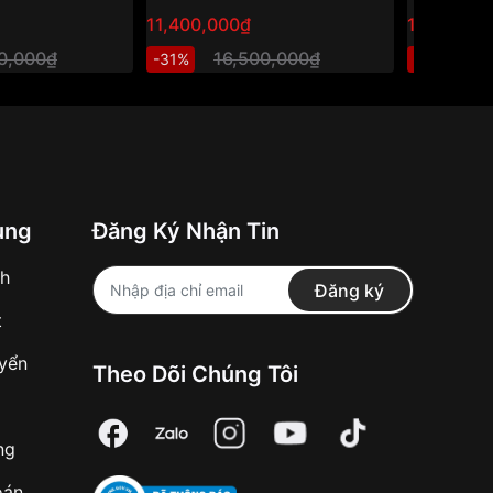
11,400,000₫
10,999,8
00,000₫
16,500,000₫
1
-31%
-25%
ung
Đăng Ký Nhận Tin
nh
Đăng ký
t
uyển
Theo Dõi Chúng Tôi
ng
oán