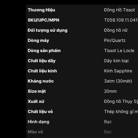
Thương Hiệu
Đồng Hồ Tissot
SKU/UPC/MPN
T058.109.11.041
Đối tượng sử dụng
Đồng hồ nữ
Dòng máy
Pin/Quartz
Dòng sản phẩm
Tissot Le Locle
Chất liệu dây
Dây kim loại
Chất liệu kính
Kính Sapphire
Kháng nước
3atm (30mét)
Size mặt
20mm
Xuất xứ
Đồng hồ Thụy S
Chất liệu vỏ
Thép không gỉ 
Hình dạng
Bạc
Màu vỏ
Bạc