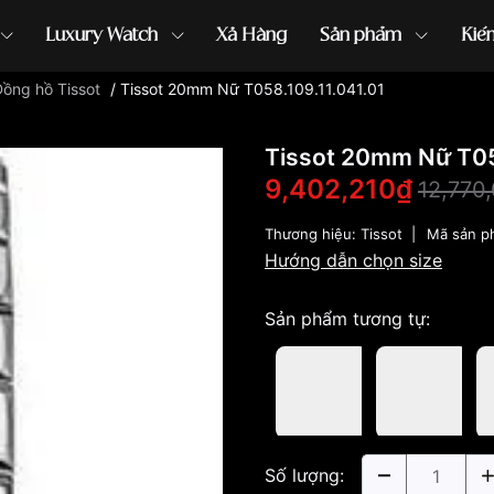
Luxury Watch
Xả Hàng
Sản phẩm
Kiế
ồng hồ Tissot
/
Tissot 20mm Nữ T058.109.11.041.01
ồng hồ G-Shock
đồng hồ Orient
...
Tissot 20mm Nữ T05
9,402,210₫
12,770
Thương hiệu:
Tissot
|
Mã sản p
Hướng dẫn chọn size
Sản phẩm tương tự:
Số lượng: