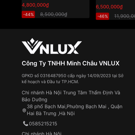
4,800,000₫
6,500,000₫
8,500,000₫
-44%
11,900,
-46%
Công Ty TNHH Minh Châu VNLUX
GPKD số 0316487950 cấp ngày 14/09/2023 tại Sở
kế hoạch và Đầu tư TP.HCM.
Chi nhánh Hà Nội Trung Tâm Thẩm Định Và
Bảo Dưỡng
38 phố Bạch Mai,Phường Bạch Mai , Quận
Hai Bà Trưng ,Hà Nội
0585215215
Chi nhánh Hà Nội