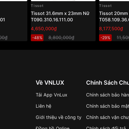
Tissot
Tissot
Tissot 31.6mm x 23mm Nữ
Tissot 20mm
.01
T090.310.16.111.00
T058.109.36.
4,650,000₫
8,177,500₫
000₫
8,800,000₫
11,5
-48%
-29%
Về VNLUX
Chính Sách Ch
Tải App VnLux
Chính sách bảo hà
Liên hệ
Chính sách bảo mậ
Giới thiệu về công ty
Chính sách vận ch
Đồng hồ Online
Chính sách đổi trả