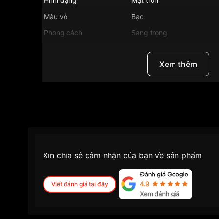
Hình dạng
Mặt tròn
Màu vỏ
Bạc
Phong cách
Sang trọng
Tính năng
Lịch ngày, Giờ, phú
Xem thêm
Độ dầy
6.4mm
Màu mặt
Trắng
Những sản phẩm tương tự
"Tissot 28.5mm Nữ 
Xin chia sẻ cảm nhận của bạn về sản phẩm
Viết đánh giá tại đây