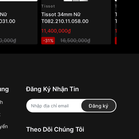
Tissot
Tissot
 Nữ
Tissot 34mm Nữ
Tissot 3
031.00
T082.210.11.058.00
T063.210.
11,400,000₫
10,999,8
00,000₫
16,500,000₫
1
-31%
-25%
ung
Đăng Ký Nhận Tin
nh
Đăng ký
t
uyển
Theo Dõi Chúng Tôi