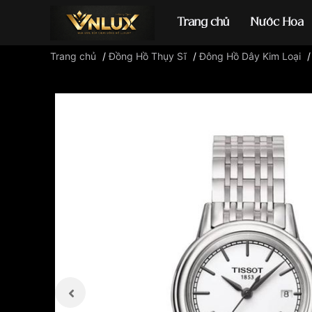
Trang chủ
Nước Hoa
Trang chủ
/
Đồng Hồ Thụy Sĩ
/
Đông Hồ Dây Kim Loại
Đồng hồ casio
đ