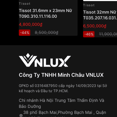
Tissot
Tissot
Tissot 31.6mm x 23mm Nữ
Tissot 32mm Nữ
T090.310.11.116.00
T035.207.16.031
4,800,000₫
6,500,000₫
8,500,000₫
-44%
11,900,
-46%
Công Ty TNHH Minh Châu VNLUX
GPKD số 0316487950 cấp ngày 14/09/2023 tại Sở
kế hoạch và Đầu tư TP.HCM.
Chi nhánh Hà Nội Trung Tâm Thẩm Định Và
Bảo Dưỡng
38 phố Bạch Mai,Phường Bạch Mai , Quận