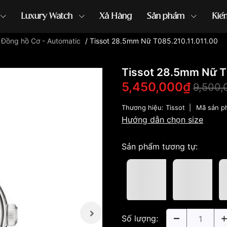
Luxury Watch
Xả Hàng
Sản phẩm
Kiế
/
Đồng hồ Cơ - Automatic
/
Tissot 28.5mm Nữ T085.210.11.011.00
ồng hồ G-Shock
đồng hồ Orient
...
Tissot 28.5mm Nữ T0
5,450,000₫
9,500,
Thương hiệu:
Tissot
|
Mã sản p
Hướng dẫn chọn size
Sản phẩm tương tự:
Số lượng: