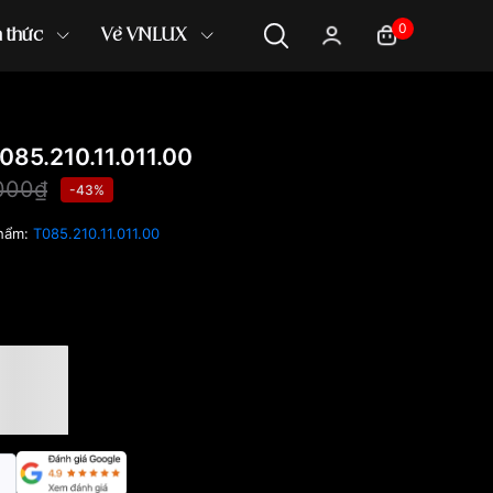
0
n thức
Về VNLUX
85.210.11.011.00
000₫
-43%
hẩm:
T085.210.11.011.00