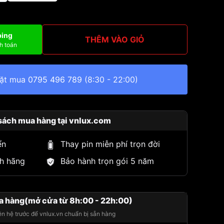
ping
THÊM VÀO GIỎ
h toán
đặt mua
0795 496 789
(8:30 - 22:00)
sách mua hàng tại vnlux.com
ển
Thay pin miễn phí trọn đời
h hãng
Bảo hành trọn gói 5 năm
a hàng(mở cửa từ 8h:00 - 22h:00)
iên hệ trước để vnlux.vn chuẩn bị sẵn hàng