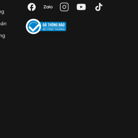
ng
oán
àng