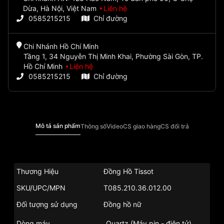
Dừa, Hà Nội, Việt Nam
Liên hệ
0585215215
Chỉ đường
Chi Nhánh Hồ Chí Minh
Tầng 1, 34 Nguyễn Thị Minh Khai, Phường Sài Gòn, TP.
Hồ Chí Minh
Liên hệ
0585215215
Chỉ đường
Mô tả sản phẩm
Thông số
Video
CS giao hàng
CS đổi trả
Thương Hiệu
Đồng Hồ Tissot
SKU/UPC/MPN
T085.210.36.012.00
Đối tượng sử dụng
Đồng hồ nữ
Dòng máy
Quartz (Máy pin - điện tử)