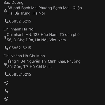
Thời gian tính từ khi xác nhận đơn hàng thành
Vỏ đồng hồ
Bảo Dưỡng
công
Sản phẩm đã bị:
38 phố Bạch Mai,Phường Bạch Mai , Quận
Tự ý sửa chữa
Hai Bà Trưng ,Hà Nội
Can thiệp tại các nơi không thuộc hệ
0585215215
thống VNLUX
Hotline: 0585 215 215
Chi nhánh Hà Nội
Chi nhánh HN: 123 Hào Nam, Tổ dân phố
Từ khóa SEO:
56, Ô Chợ Dừa, Hà Nội, Việt Nam
Hỗ trợ nhanh chóng – minh bạch
0585215215
Đảm bảo quyền lợi khách hàng
Đồng hành cùng khách hàng trong suốt quá
Chi Nhánh Hồ Chí Minh
trình sử dụng
Tầng 1, 34 Nguyễn Thị Minh Khai, Phường
Sài Gòn, TP. Hồ Chí Minh
Giao hàng tận nơi
0585215215
Khách hàng kiểm tra và thanh toán trực tiếp
cho nhân viên giao hàng
Xác nhận đơn hàng và thanh toán
VNLUX tiến hành giao hàng đến địa chỉ yêu