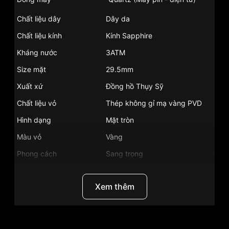
Chất liệu dây
Dây da
Chất liệu kính
Kính Sapphire
Kháng nước
3ATM
Size mặt
29.5mm
Xuất xứ
Đồng hồ Thụy Sỹ
Chất liệu vỏ
Thép không gỉ mạ vàng PVD
Hình dạng
Mặt tròn
Màu vỏ
Vàng
Phong cách
Sang trọng
Tính năng
Lịch ngày, Giờ, phút, giây
Xem thêm
Độ dầy
6.4mm
Màu mặt
Trắng
Những sản phẩm tương tự
"Tissot 28.5mm Nữ