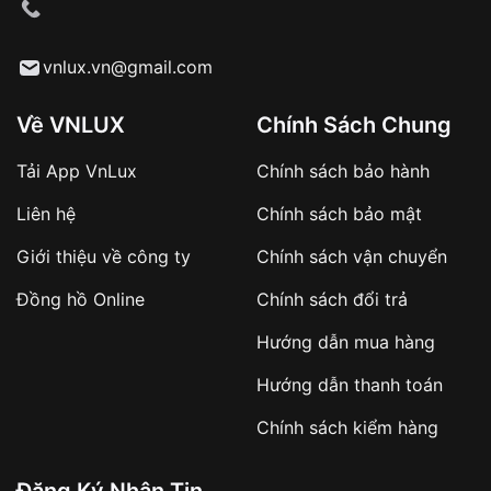
cầu
Từ khóa SEO:
vnlux.vn@gmail.com
Về VNLUX
Chính Sách Chung
Tải App VnLux
Chính sách bảo hành
Áp dụng với các đơn hàng giá trị cao hoặc
Liên hệ
Chính sách bảo mật
sản phẩm đặc biệt
Khách hàng cần
đặt cọc trước 10% giá trị đơn
Giới thiệu về công ty
Chính sách vận chuyển
hàng
Số tiền còn lại thanh toán khi nhận hàng hoặc
Đồng hồ Online
Chính sách đổi trả
theo thỏa thuận
Hướng dẫn mua hàng
Lợi ích của việc đặt cọc:
Hướng dẫn thanh toán
✔️ Đảm bảo xử lý đơn hàng nhanh chóng
Chính sách kiểm hàng
✔️ Hạn chế tình trạng hủy đơn không mong
muốn
Đăng Ký Nhận Tin