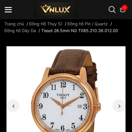
0
Trang chủ
/
Đồng Hồ Thụy Sĩ
/
Đồng hồ Pin / Quartz
/
Đồng hồ Dây Da
/
Tissot 28.5mm Nữ T085.210.36.012.00
Đồng hồ casio
đồng hồ G-Shock
đồng hồ Orient
...