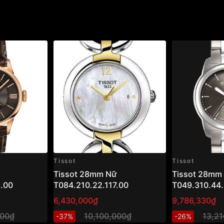
Tissot
Tissot
Tissot 28mm Nữ
Tissot 28mm
.00
T084.210.22.117.00
T049.310.44.
6,430,000₫
9,786,330₫
000₫
10,100,000₫
13,2
-37%
-26%