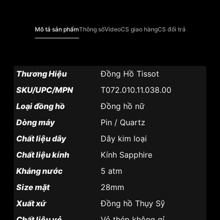
Mô tả sản phẩm
Thông số
Video
CS giao hàng
CS đổi trả
Thương Hiệu
Đồng Hồ Tissot
SKU/UPC/MPN
T072.010.11.038.00
Loại đồng hồ
Đồng hồ nữ
Dòng máy
Pin / Quartz
Chất liệu dây
Dây kim loại
Chất liệu kính
Kính Sapphire
Kháng nước
5 atm
Size mặt
28mm
Xuất xứ
Đồng hồ Thụy Sỹ
Chất liệu vỏ
Vỏ thép không gỉ