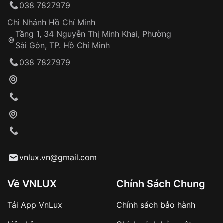
038 7827979
Đảm bảo quyền lợi khách hàng
Đồng hành cùng khách hàng trong suốt quá
Chi Nhánh Hồ Chí Minh
trình sử dụng
Tầng 1, 34 Nguyễn Thị Minh Khai, Phường
Sài Gòn, TP. Hồ Chí Minh
Giao hàng tận nơi
038 7827979
Khách hàng kiểm tra và thanh toán trực tiếp
cho nhân viên giao hàng
Xác nhận đơn hàng và thanh toán
VNLUX tiến hành giao hàng đến địa chỉ yêu
cầu
Từ khóa SEO:
vnlux.vn@gmail.com
Về VNLUX
Chính Sách Chung
Tải App VnLux
Chính sách bảo hành
Áp dụng với các đơn hàng giá trị cao hoặc