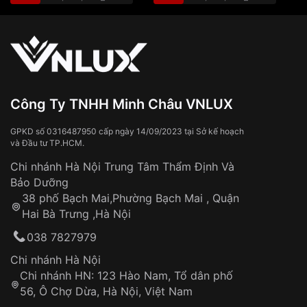
Màu mặt
Mặt trắng
🎁 Đơn hàng
từ 3.500.000đ trở lên:
miễn phí
vận chuyển toàn quốc
Sử dụng sai cách như:
Xem thêm
Từ khóa SEO:
Tiếp xúc với hóa chất, chất tẩy rửa
Đeo đồng hồ khi tắm nước nóng, xông
hơi
Đồng hồ bị hư hỏng do:
Công Ty TNHH Minh Châu VNLUX
Va đập, rơi vỡ
Thời gian vận chuyển trung bình:
Tai nạn hoặc tác động từ bên ngoài
3 – 5 ngày
GPKD số 0316487950 cấp ngày 14/09/2023 tại Sở kế hoạch
và Đầu tư TP.HCM.
làm việc
Hao mòn tự nhiên theo thời gian:
Áp dụng cho tất cả tỉnh thành trên toàn quốc
Dây đeo
Chi nhánh Hà Nội Trung Tâm Thẩm Định Và
Thời gian tính từ khi xác nhận đơn hàng thành
Vỏ đồng hồ
Bảo Dưỡng
công
Sản phẩm đã bị:
38 phố Bạch Mai,Phường Bạch Mai , Quận
Tự ý sửa chữa
Hai Bà Trưng ,Hà Nội
Can thiệp tại các nơi không thuộc hệ
038 7827979
thống VNLUX
Hotline: 0585 215 215
Chi nhánh Hà Nội
Chi nhánh HN: 123 Hào Nam, Tổ dân phố
Từ khóa SEO:
56, Ô Chợ Dừa, Hà Nội, Việt Nam
Hỗ trợ nhanh chóng – minh bạch