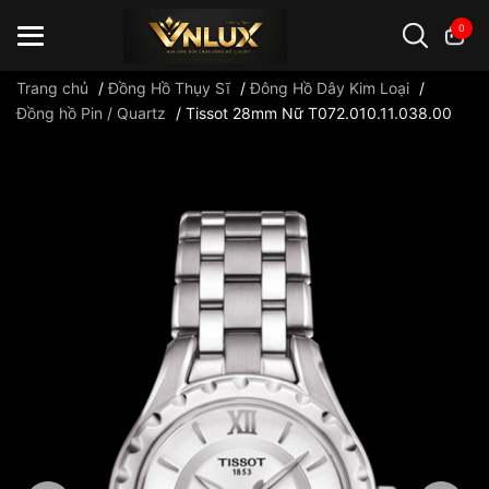
0
Trang chủ
/
Đồng Hồ Thụy Sĩ
/
Đông Hồ Dây Kim Loại
/
Đồng hồ Pin / Quartz
/
Tissot 28mm Nữ T072.010.11.038.00
Đồng hồ casio
đồng hồ G-Shock
đồng hồ Orient
...