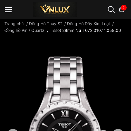
0
Trang chủ
/
Đồng Hồ Thụy Sĩ
/
Đông Hồ Dây Kim Loại
/
Đồng hồ Pin / Quartz
/
Tissot 28mm Nữ T072.010.11.058.00
Đồng hồ casio
đồng hồ G-Shock
đồng hồ Orient
...