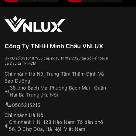
Màu mặt
Mặt đen
🎁 Đơn hàng
từ 3.500.000đ trở lên:
miễn phí
vận chuyển toàn quốc
Sử dụng sai cách như:
Xem thêm
Từ khóa SEO:
Tiếp xúc với hóa chất, chất tẩy rửa
Đeo đồng hồ khi tắm nước nóng, xông
hơi
Đồng hồ bị hư hỏng do:
Công Ty TNHH Minh Châu VNLUX
Va đập, rơi vỡ
Thời gian vận chuyển trung bình:
Tai nạn hoặc tác động từ bên ngoài
3 – 5 ngày
GPKD số 0316487950 cấp ngày 14/09/2023 tại Sở kế hoạch
và Đầu tư TP.HCM.
làm việc
Hao mòn tự nhiên theo thời gian:
Áp dụng cho tất cả tỉnh thành trên toàn quốc
Dây đeo
Chi nhánh Hà Nội Trung Tâm Thẩm Định Và
Thời gian tính từ khi xác nhận đơn hàng thành
Vỏ đồng hồ
Bảo Dưỡng
công
Sản phẩm đã bị:
38 phố Bạch Mai,Phường Bạch Mai , Quận
Tự ý sửa chữa
Hai Bà Trưng ,Hà Nội
Can thiệp tại các nơi không thuộc hệ
0585215215
thống VNLUX
Hotline: 0585 215 215
Chi nhánh Hà Nội
Chi nhánh HN: 123 Hào Nam, Tổ dân phố
Từ khóa SEO:
56, Ô Chợ Dừa, Hà Nội, Việt Nam
Hỗ trợ nhanh chóng – minh bạch