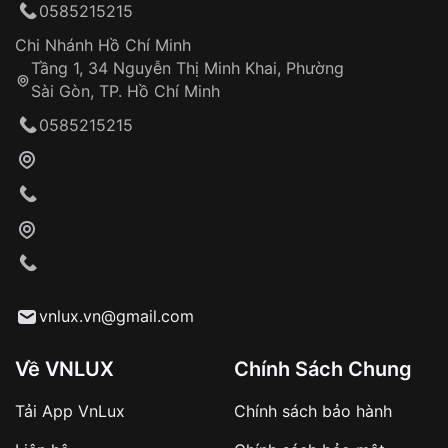
0585215215
Đảm bảo quyền lợi khách hàng
Đồng hành cùng khách hàng trong suốt quá
Chi Nhánh Hồ Chí Minh
trình sử dụng
Tầng 1, 34 Nguyễn Thị Minh Khai, Phường
Sài Gòn, TP. Hồ Chí Minh
Giao hàng tận nơi
0585215215
Khách hàng kiểm tra và thanh toán trực tiếp
cho nhân viên giao hàng
Xác nhận đơn hàng và thanh toán
VNLUX tiến hành giao hàng đến địa chỉ yêu
cầu
Từ khóa SEO:
vnlux.vn@gmail.com
Về VNLUX
Chính Sách Chung
Tải App VnLux
Chính sách bảo hành
Áp dụng với các đơn hàng giá trị cao hoặc