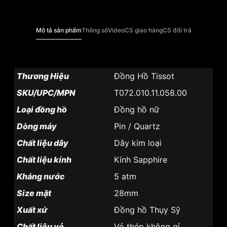
Mô tả sản phẩm
Thông số
Video
CS giao hàng
CS đổi trả
Thương Hiệu
Đồng Hồ Tissot
SKU/UPC/MPN
T072.010.11.058.00
Loại đồng hồ
Đồng hồ nữ
Dòng máy
Pin / Quartz
Chất liệu dây
Dây kim loại
Chất liệu kính
Kính Sapphire
Kháng nước
5 atm
Size mặt
28mm
Xuất xứ
Đồng hồ Thụy Sỹ
Chất liệu vỏ
Vỏ thép không gỉ