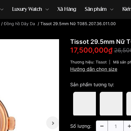
Luxury Watch
Xả Hàng
Sản phẩm
Kiế
/
Đồng hồ Dây Da
/
Tissot 29.5mm Nữ T085.207.36.011.00
ồng hồ G-Shock
đồng hồ Orient
...
Tissot 29.5mm Nữ T
17,500,000₫
26,50
Thương hiệu:
Tissot
|
Mã sản p
Hướng dẫn chọn size
Sản phẩm tương tự:
Số lượng: