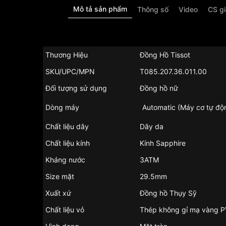
Mô tả sản phẩm
Thông số
Video
CS g
Thương Hiệu
Đồng Hồ Tissot
SKU/UPC/MPN
T085.207.36.011.00
Đối tượng sử dụng
Đồng hồ nữ
Dòng máy
Automatic (Máy cơ tự độ
Chất liệu dây
Dây da
Chất liệu kính
Kính Sapphire
Kháng nước
3ATM
Size mặt
29.5mm
Xuất xứ
Đồng hồ Thụy Sỹ
Chất liệu vỏ
Thép không gỉ mạ vàng 