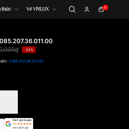
0
n thức
Về VNLUX
085.207.36.011.00
0,000₫
-34%
hẩm:
T085.207.36.011.00