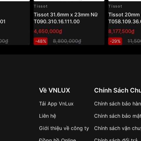
Tissot
Tissot
Tissot 31.6mm x 23mm Nữ
Tissot 20mm
.01
T090.310.16.111.00
T058.109.36.
4,650,000₫
8,177,500₫
000₫
8,800,000₫
11,5
-48%
-29%
Về VNLUX
Chính Sách Ch
Tải App VnLux
Chính sách bảo hà
Liên hệ
Chính sách bảo mậ
Giới thiệu về công ty
Chính sách vận ch
Đồng hồ Online
Chính sách đổi trả