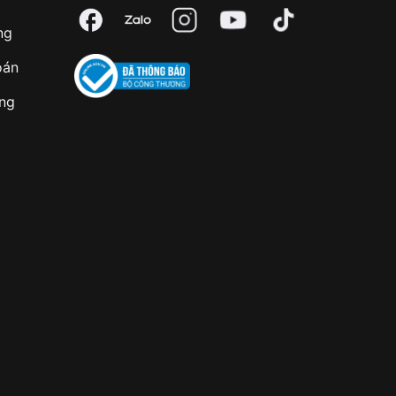
ng
oán
àng