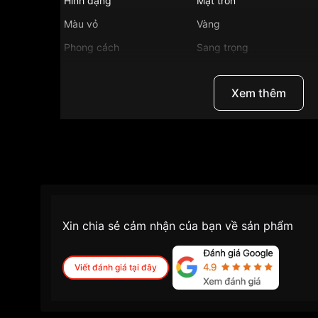
Hình dạng
Mặt tròn
Màu vỏ
Vàng
Phong cách
Sang trọng
Tính năng
Lịch ngày, Giờ, ph
Xem thêm
Độ dầy
9.15mm
Màu mặt
Trắng
Những sản phẩm tương tự
"Tissot 29.5mm Nữ 
Xin chia sẻ cảm nhận của bạn về sản phẩm
Viết đánh giá tại đây