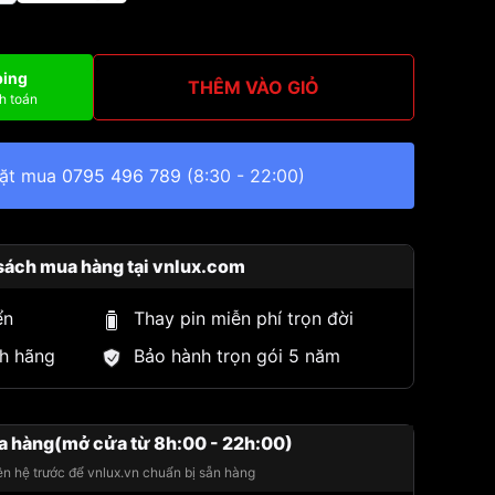
ping
THÊM VÀO GIỎ
h toán
đặt mua
0795 496 789
(8:30 - 22:00)
sách mua hàng tại vnlux.com
ển
Thay pin miễn phí trọn đời
h hãng
Bảo hành trọn gói 5 năm
a hàng(mở cửa từ 8h:00 - 22h:00)
iên hệ trước để vnlux.vn chuẩn bị sẵn hàng