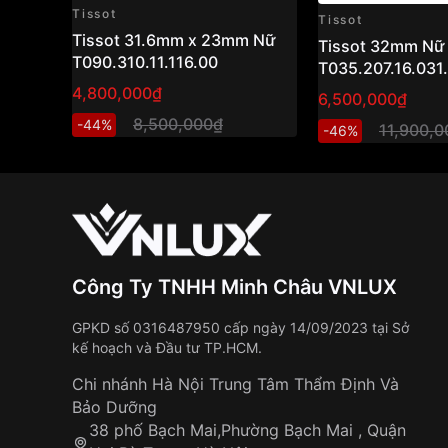
Tissot
Tissot
Tissot 31.6mm x 23mm Nữ
Tissot 32mm Nữ
T090.310.11.116.00
T035.207.16.031
4,800,000₫
6,500,000₫
8,500,000₫
-44%
11,900,
-46%
Công Ty TNHH Minh Châu VNLUX
GPKD số 0316487950 cấp ngày 14/09/2023 tại Sở
kế hoạch và Đầu tư TP.HCM.
Chi nhánh Hà Nội Trung Tâm Thẩm Định Và
Bảo Dưỡng
38 phố Bạch Mai,Phường Bạch Mai , Quận