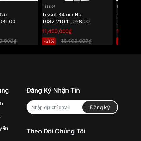
Tissot
Tissot
 Nữ
Tissot 34mm Nữ
Tissot 3
031.00
T082.210.11.058.00
T063.210.
11,400,000₫
10,999,8
00,000₫
16,500,000₫
1
-31%
-25%
ung
Đăng Ký Nhận Tin
nh
Đăng ký
t
uyển
Theo Dõi Chúng Tôi