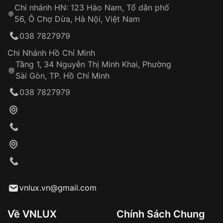
Chi nhánh HN: 123 Hào Nam, Tổ dân phố
Từ khóa SEO:
56, Ô Chợ Dừa, Hà Nội, Việt Nam
Hỗ trợ nhanh chóng – minh bạch
038 7827979
Đảm bảo quyền lợi khách hàng
Đồng hành cùng khách hàng trong suốt quá
Chi Nhánh Hồ Chí Minh
trình sử dụng
Tầng 1, 34 Nguyễn Thị Minh Khai, Phường
Sài Gòn, TP. Hồ Chí Minh
Giao hàng tận nơi
038 7827979
Khách hàng kiểm tra và thanh toán trực tiếp
cho nhân viên giao hàng
Xác nhận đơn hàng và thanh toán
VNLUX tiến hành giao hàng đến địa chỉ yêu
cầu
Từ khóa SEO:
vnlux.vn@gmail.com
Về VNLUX
Chính Sách Chung