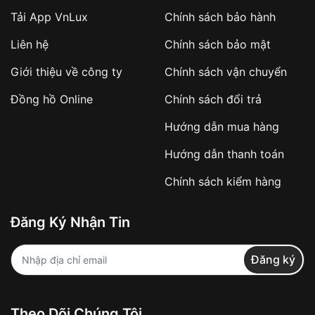
Tải App VnLux
Chính sách bảo hành
Áp dụng với các đơn hàng giá trị cao hoặc
Liên hệ
Chính sách bảo mật
sản phẩm đặc biệt
Khách hàng cần
đặt cọc trước 10% giá trị đơn
Giới thiệu về công ty
Chính sách vận chuyển
hàng
Số tiền còn lại thanh toán khi nhận hàng hoặc
Đồng hồ Online
Chính sách đổi trả
theo thỏa thuận
Hướng dẫn mua hàng
Lợi ích của việc đặt cọc:
Hướng dẫn thanh toán
✔️ Đảm bảo xử lý đơn hàng nhanh chóng
Chính sách kiểm hàng
✔️ Hạn chế tình trạng hủy đơn không mong
muốn
Đăng Ký Nhận Tin
Từ khóa SEO:
Đăng ký
Khách hàng được
kiểm tra hàng trước khi
Theo Dõi Chúng Tôi