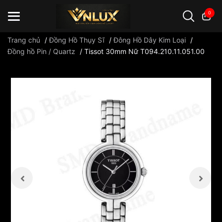
0
Trang chủ
/
Đồng Hồ Thụy Sĩ
/
Đông Hồ Dây Kim Loại
/
Đồng hồ Pin / Quartz
/
Tissot 30mm Nữ T094.210.11.051.00
Đồng hồ casio
đồng hồ G-Shock
đồng hồ Orient
...