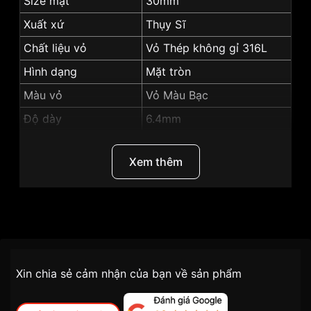
Size mặt
30mm
Xuất xứ
Thụy Sĩ
Chất liệu vỏ
Vỏ Thép không gỉ 316L
Hình dạng
Mặt tròn
Màu vỏ
Vỏ Màu Bạc
Độ dày
6.4mm
Màu mặt
Đen
Xem thêm
Những sản phẩm tương tự
"Tissot 30mm Nữ
T094.210.11.051.00":
Thương Hiệu
Tissot
SKU
T094.210.11.051.00
Chính sách vận chuyển VNLUX
Xin chia sẻ cảm nhận của bạn về sản phẩm
tiện lợi –
Đối tượng sử dụng
Nữ
nhanh chóng – minh bạch