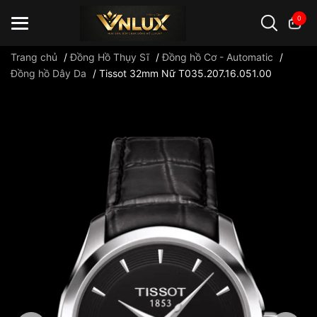
0
Trang chủ
/
Đồng Hồ Thụy Sĩ
/
Đồng hồ Cơ - Automatic
/
Đồng hồ Dây Da
/
Tissot 32mm Nữ T035.207.16.051.00
Đồng hồ casio
đồng hồ G-Shock
đồng hồ Orient
...