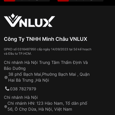
Độ dày
10.1mm
🎁 Đơn hàng
từ 3.500.000đ trở lên:
miễn phí
vận chuyển toàn quốc
Màu mặt
Mặt đen
Sử dụng sai cách như:
Từ khóa SEO:
Tiếp xúc với hóa chất, chất tẩy rửa
Đeo đồng hồ khi tắm nước nóng, xông
Xem thêm
hơi
Đồng hồ bị hư hỏng do:
Công Ty TNHH Minh Châu VNLUX
Va đập, rơi vỡ
Thời gian vận chuyển trung bình:
Tai nạn hoặc tác động từ bên ngoài
3 – 5 ngày
GPKD số 0316487950 cấp ngày 14/09/2023 tại Sở kế hoạch
và Đầu tư TP.HCM.
làm việc
Hao mòn tự nhiên theo thời gian:
Áp dụng cho tất cả tỉnh thành trên toàn quốc
Dây đeo
Chi nhánh Hà Nội Trung Tâm Thẩm Định Và
Thời gian tính từ khi xác nhận đơn hàng thành
Vỏ đồng hồ
Bảo Dưỡng
công
Sản phẩm đã bị:
38 phố Bạch Mai,Phường Bạch Mai , Quận
Tự ý sửa chữa
Hai Bà Trưng ,Hà Nội
Can thiệp tại các nơi không thuộc hệ
038 7827979
thống VNLUX
Hotline: 0585 215 215
Chi nhánh Hà Nội
Chi nhánh HN: 123 Hào Nam, Tổ dân phố
Từ khóa SEO:
56, Ô Chợ Dừa, Hà Nội, Việt Nam
Hỗ trợ nhanh chóng – minh bạch