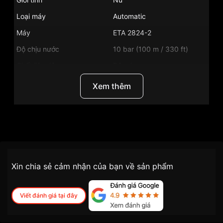
Loại máy
Automatic
Máy
ETA 2824-2
Độ chịu nước
10 bar (100 m / 330 ft)
Chất liệu dây
Dây da
Màu mặt số
Đen
Xem thêm
Những sản phẩm tương tự
"Tissot 32mm Nữ
T035.207.16.051.00":
Thương Hiệu
Tissot
SKU
T035.207.16.051.00
Chính sách vận chuyển VNLUX
Xin chia sẻ cảm nhận của bạn về sản phẩm
tiện lợi –
Đối tượng sử dụng
Nữ
nhanh chóng – minh bạch
Dòng máy
Automatic
Viết đánh giá tại đây
VNLUX áp dụng
bảo hành 2 năm
cho tất cả
Chất liệu dây
Dây da