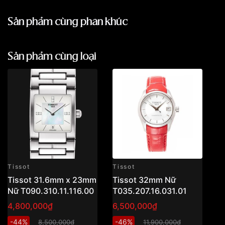
sản phẩm mua tại cửa hàng hoặc online, tính
từ ngày mua hàng
Chất liệu kính
Kính sapphire
Sản phẩm cùng phân khúc
Trong thời hạn bảo hành, VNLUX
bảo hành
Kháng nước
miễn phí
10atm
đối với các lỗi từ nhà sản xuất
Áp dụng cho tất cả khách hàng mua hàng tại
Hỗ trợ
50% chi phí sửa chữa
đối với các
VNLUX
(trực tiếp tại cửa hàng và online)
Sản phẩm cùng loại
Khoảng trữ cót
40 tiếng
trường hợp lỗi phát sinh do quá trình sử dụng
Phạm vi vận chuyển:
Toàn quốc 🇻🇳
Thay pin miễn phí
đối với các thương hiệu
Hỗ trợ đa dạng hình thức giao hàng phù hợp
Size mặt
32mm
như: Casio, Citizen, Movado, Tissot… khi mua
từng nhu cầu
tại VNLUX
Xuất xứ
Đồng hồ Thuỵ Sỹ
Từ khóa liên quan:
Không áp dụng cho đồng hồ sử dụng
pin
năng lượng ánh sáng (Solar)
– áp dụng
Chất liệu vỏ
Thép không gỉ
theo chính sách hãng
Trường hợp khách hàng
mất thẻ/sổ bảo hành
,
Hình dạng
Mặt tròn
VNLUX hỗ trợ kiểm tra và kích hoạt bảo hành
🚀
điện tử dựa trên thông tin đã lưu trên hệ
Miễn phí giao hàng nội thành TP.HCM và
Màu vỏ
Bạc
Tissot
Tissot
Ti
Hà Nội cũng như các thành phố lớn
thống
(không áp
Tissot 31.6mm x 23mm
Tissot 32mm Nữ
T
dụng đơn hỏa tốc)
Phong cách
Trẻ trung, cá tính, Sang trọng
Nữ T090.310.11.116.00
T035.207.16.031.01
N
📦 Đơn hàng
dưới 2.500.000đ
(ngoài
4,800,000₫
6,500,000₫
4
Tính năng
Giờ, phút
TP.HCM): tính phí vận chuyển (nhân viên sẽ
thông báo cụ thể)
-44%
-46%
-
8,500,000₫
11,900,000₫