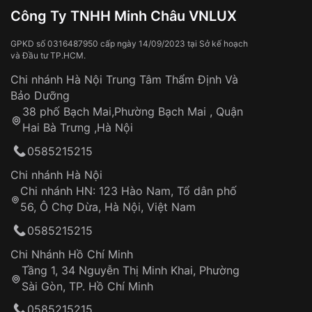
Đồng hồ bị hư hỏng do:
Công Ty TNHH Minh Châu VNLUX
Va đập, rơi vỡ
Thời gian vận chuyển trung bình:
Tai nạn hoặc tác động từ bên ngoài
3 – 5 ngày
GPKD số 0316487950 cấp ngày 14/09/2023 tại Sở kế hoạch
và Đầu tư TP.HCM.
làm việc
Hao mòn tự nhiên theo thời gian:
Áp dụng cho tất cả tỉnh thành trên toàn quốc
Dây đeo
Chi nhánh Hà Nội Trung Tâm Thẩm Định Và
Thời gian tính từ khi xác nhận đơn hàng thành
Vỏ đồng hồ
Bảo Dưỡng
công
Sản phẩm đã bị:
38 phố Bạch Mai,Phường Bạch Mai , Quận
Tự ý sửa chữa
Hai Bà Trưng ,Hà Nội
Can thiệp tại các nơi không thuộc hệ
0585215215
thống VNLUX
Hotline: 0585 215 215
Chi nhánh Hà Nội
Chi nhánh HN: 123 Hào Nam, Tổ dân phố
Từ khóa SEO:
56, Ô Chợ Dừa, Hà Nội, Việt Nam
Hỗ trợ nhanh chóng – minh bạch
0585215215
Đảm bảo quyền lợi khách hàng
Đồng hành cùng khách hàng trong suốt quá
Chi Nhánh Hồ Chí Minh
trình sử dụng
Tầng 1, 34 Nguyễn Thị Minh Khai, Phường
Sài Gòn, TP. Hồ Chí Minh
Giao hàng tận nơi
0585215215