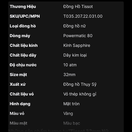
Thương Hiệu
Đồng Hồ Tissot
SKU/UPC/MPN
T035.207.22.031.00
Loại đồng hồ
Đồng hồ nữ
Dòng máy
Powermatic 80
Chất liệu kính
Kính Sapphire
Chất liệu dây
Dây kim loại
Độ chịu nước
10 atm
Size mặt
32mm
Xuất xứ
Đồng hồ Thụy Sỹ
Chất liệu vỏ
Vỏ thép không gỉ
Hình dạng
Mặt tròn
Màu vỏ
Vàng
Màu mặt
Màu bạc
Những sản phẩm tương tự
"Tissot 32mm Nữ