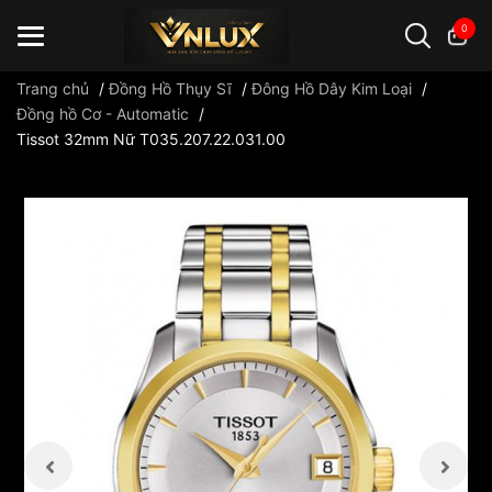
0
Trang chủ
/
Đồng Hồ Thụy Sĩ
/
Đông Hồ Dây Kim Loại
/
Đồng hồ Cơ - Automatic
/
Tissot 32mm Nữ T035.207.22.031.00
Đồng hồ casio
đồng hồ G-Shock
đồng hồ Orient
...