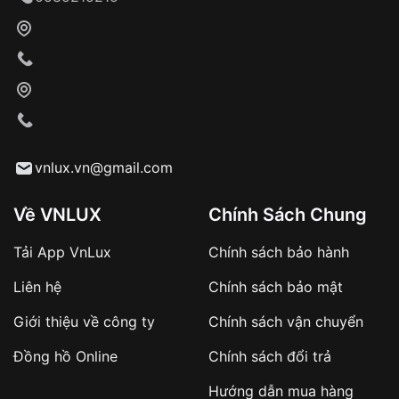
Khách hàng kiểm tra và thanh toán trực tiếp
cho nhân viên giao hàng
Xác nhận đơn hàng và thanh toán
VNLUX tiến hành giao hàng đến địa chỉ yêu
cầu
Từ khóa SEO:
vnlux.vn@gmail.com
Về VNLUX
Chính Sách Chung
Tải App VnLux
Chính sách bảo hành
Áp dụng với các đơn hàng giá trị cao hoặc
Liên hệ
Chính sách bảo mật
sản phẩm đặc biệt
Khách hàng cần
đặt cọc trước 10% giá trị đơn
Giới thiệu về công ty
Chính sách vận chuyển
hàng
Số tiền còn lại thanh toán khi nhận hàng hoặc
Đồng hồ Online
Chính sách đổi trả
theo thỏa thuận
Hướng dẫn mua hàng