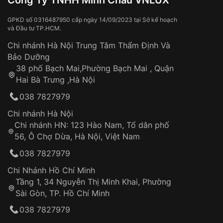
Công Ty TNHH Minh Châu VNLUX
Va đập, rơi vỡ
Thời gian vận chuyển trung bình:
Tai nạn hoặc tác động từ bên ngoài
3 – 5 ngày
GPKD số 0316487950 cấp ngày 14/09/2023 tại Sở kế hoạch
và Đầu tư TP.HCM.
làm việc
Hao mòn tự nhiên theo thời gian:
Áp dụng cho tất cả tỉnh thành trên toàn quốc
Dây đeo
Chi nhánh Hà Nội Trung Tâm Thẩm Định Và
Thời gian tính từ khi xác nhận đơn hàng thành
Vỏ đồng hồ
Bảo Dưỡng
công
Sản phẩm đã bị:
38 phố Bạch Mai,Phường Bạch Mai , Quận
Tự ý sửa chữa
Hai Bà Trưng ,Hà Nội
Can thiệp tại các nơi không thuộc hệ
038 7827979
thống VNLUX
Hotline: 0585 215 215
Chi nhánh Hà Nội
Chi nhánh HN: 123 Hào Nam, Tổ dân phố
Từ khóa SEO:
56, Ô Chợ Dừa, Hà Nội, Việt Nam
Hỗ trợ nhanh chóng – minh bạch
038 7827979
Đảm bảo quyền lợi khách hàng
Đồng hành cùng khách hàng trong suốt quá
Chi Nhánh Hồ Chí Minh
trình sử dụng
Tầng 1, 34 Nguyễn Thị Minh Khai, Phường
Sài Gòn, TP. Hồ Chí Minh
Giao hàng tận nơi
038 7827979
Khách hàng kiểm tra và thanh toán trực tiếp