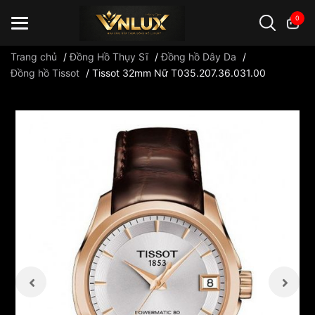
0
Trang chủ
/
Đồng Hồ Thụy Sĩ
/
Đồng hồ Dây Da
/
Đồng hồ Tissot
/
Tissot 32mm Nữ T035.207.36.031.00
Đồng hồ casio
đồng hồ G-Shock
đồng hồ Orient
...