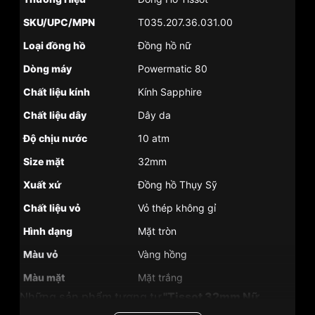
SKU/UPC/MPN
T035.207.36.031.00
Loại đồng hồ
Đồng hồ nữ
Dòng máy
Powermatic 80
Chất liệu kính
Kính Sapphire
Chất liệu dây
Dây da
Độ chịu nước
10 atm
Size mặt
32mm
Xuất xứ
Đồng hồ Thụy Sỹ
Chất liệu vỏ
Vỏ thép không gỉ
Hình dạng
Mặt tròn
Màu vỏ
Vàng hồng
Màu mặt
Mặt trắng
Những sản phẩm tương tự
"Tissot 32mm Nữ
T035.207.36.031.00":