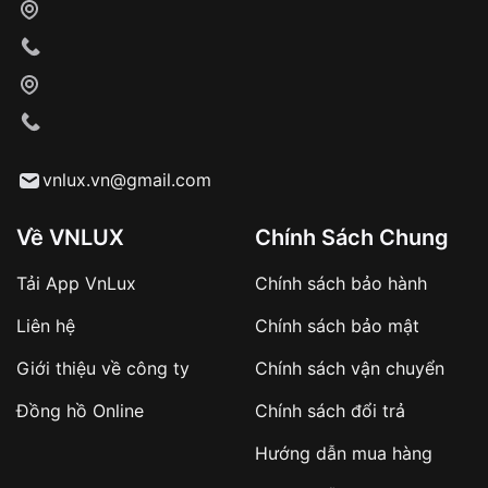
cho nhân viên giao hàng
Xác nhận đơn hàng và thanh toán
VNLUX tiến hành giao hàng đến địa chỉ yêu
cầu
Từ khóa SEO:
vnlux.vn@gmail.com
Về VNLUX
Chính Sách Chung
Tải App VnLux
Chính sách bảo hành
Áp dụng với các đơn hàng giá trị cao hoặc
Liên hệ
Chính sách bảo mật
sản phẩm đặc biệt
Khách hàng cần
đặt cọc trước 10% giá trị đơn
Giới thiệu về công ty
Chính sách vận chuyển
hàng
Số tiền còn lại thanh toán khi nhận hàng hoặc
Đồng hồ Online
Chính sách đổi trả
theo thỏa thuận
Hướng dẫn mua hàng
Lợi ích của việc đặt cọc: