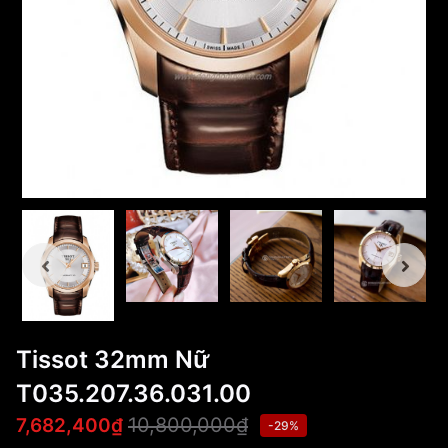
Tissot 32mm Nữ
T035.207.36.031.00
10,800,000₫
7,682,400₫
-29%