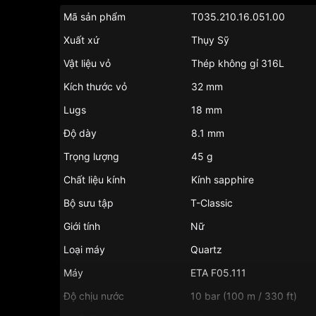
Mã sản phẩm
T035.210.16.051.00
Xuất xứ
Thụy Sỹ
Vật liệu vỏ
Thép không gỉ 316L
Kích thước vỏ
32 mm
Lugs
18 mm
Độ dày
8.1 mm
Trọng lượng
45 g
Chất liệu kính
Kính sapphire
Bộ sưu tập
T-Classic
Giới tính
Nữ
Loại máy
Quartz
Máy
ETA F05.111
Độ chịu nước
10 bar (100 m / 330 ft)