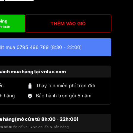
ping
THÊM VÀO GIỎ
h toán
đặt mua
0795 496 789
(8:30 - 22:00)
sách mua hàng tại vnlux.com
ển
Thay pin miễn phí trọn đời
h hãng
Bảo hành trọn gói 5 năm
a hàng(mở cửa từ 8h:00 - 22h:00)
iên hệ trước để vnlux.vn chuẩn bị sẵn hàng