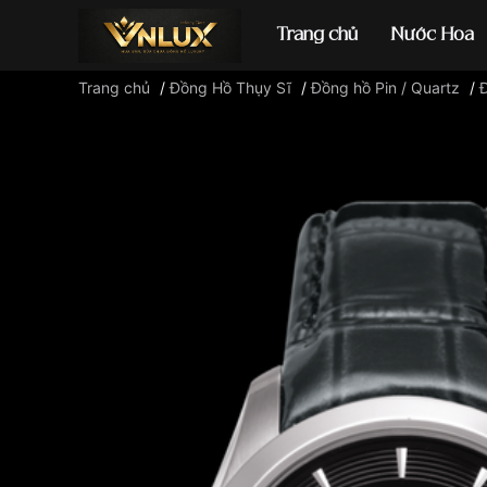
Trang chủ
Nước Hoa
Trang chủ
/
Đồng Hồ Thụy Sĩ
/
Đồng hồ Pin / Quartz
/
Đồng hồ casio
đ