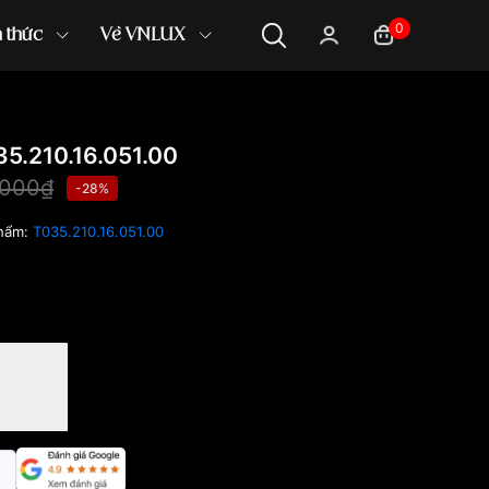
0
n thức
Về VNLUX
5.210.16.051.00
,000₫
-28%
hẩm:
T035.210.16.051.00