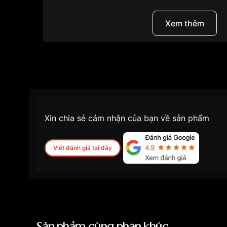
Chất liệu dây
Dây da
Màu mặt số
Đen
Xem thêm
Những sản phẩm tương tự
"Tissot 32mm Nữ T0
Xin chia sẻ cảm nhận của bạn về sản phẩm
Viết đánh giá tại đây