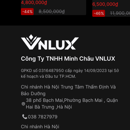
4,800,000₫
6,500,000₫
8,500,000₫
-44%
11,900,
-46%
Công Ty TNHH Minh Châu VNLUX
GPKD số 0316487950 cấp ngày 14/09/2023 tại Sở
kế hoạch và Đầu tư TP.HCM.
Chi nhánh Hà Nội Trung Tâm Thẩm Định Và
Bảo Dưỡng
38 phố Bạch Mai,Phường Bạch Mai , Quận
Hai Bà Trưng ,Hà Nội
038 7827979
Chi nhánh Hà Nội