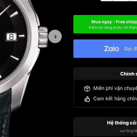
Mua ngay - Free ship
Kiểm tra hàng trước khi than
Gọi 
Chính 
Miễn phí vận chuy
Cam kết hàng chín
Hệ thống cử
vui lòng l