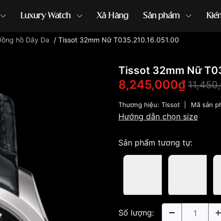
Luxury Watch
Xả Hàng
Sản phẩm
Kiế
Đồng hồ Dây Da
/
Tissot 32mm Nữ T035.210.16.051.00
ồng hồ G-Shock
đồng hồ Orient
...
Tissot 32mm Nữ T03
8,245,000₫
11,450
Thương hiệu:
Tissot
|
Mã sản p
Hướng dẫn chọn size
Sản phẩm tương tự:
Số lượng: