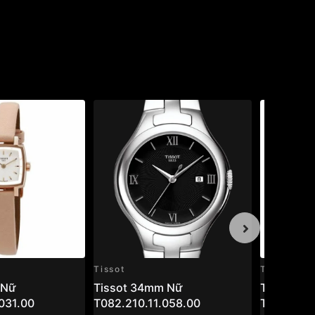
Tissot
Tissot
 Nữ
Tissot 34mm Nữ
Tissot 3
031.00
T082.210.11.058.00
T063.210.