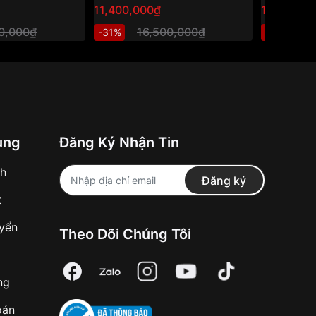
11,400,000₫
10,999,8
00,000₫
16,500,000₫
1
-31%
-25%
ung
Đăng Ký Nhận Tin
nh
Đăng ký
t
uyển
Theo Dõi Chúng Tôi
ng
oán