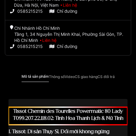
Dừa, Hà Nội, Việt Nam
Liên hệ
0585215215
Chỉ đường
Chi Nhánh Hồ Chí Minh
Tầng 1, 34 Nguyễn Thị Minh Khai, Phường Sài Gòn, TP.
Hồ Chí Minh
Liên hệ
0585215215
Chỉ đường
Mô tả sản phẩm
Thông số
Video
CS giao hàng
CS đổi trả
Tissot Chemin des Tourelles Powermatic 80 Lady
T099.207.22.118.02: Tinh Hoa Thanh Lịch & Nữ Tính
I.
Tissot: Di sản Thụy Sĩ, Đổi mới không ngừng