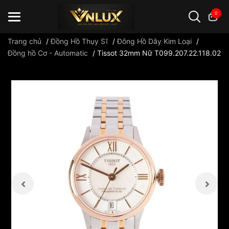
0
Trang chủ
/
Đồng Hồ Thụy Sĩ
/
Đông Hồ Dây Kim Loại
/
Đồng hồ Cơ - Automatic
/
Tissot 32mm Nữ T099.207.22.118.02
Đồng hồ casio
đồng hồ G-Shock
đồng hồ Orient
...