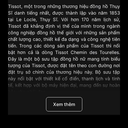
Tissot
, một trong những thương hiệu đồng hồ Thụy
Sĩ danh tiếng nhất, được thành lập vào năm 1853
tại Le Locle, Thụy Sĩ. Với hơn 170 năm lịch sử,
Tissot đã khẳng định vị thế của mình trong ngành
công nghiệp đồng hồ thế giới với những sản phẩm
chất lượng cao, thiết kế đa dạng và công nghệ tiên
tiến. Trong các dòng sản phẩm của Tissot thì nổi
bật hơn cả là dòng Tissot Chemin des Tourelles.
Đây là một bộ sưu tập đồng hồ nữ mang tính biểu
tượng của Tissot, được đặt tên theo con đường nơi
đặt trụ sở chính của thương hiệu này. Bộ sưu tập
này nổi bật với thiết kế cổ điển, thanh lịch và tinh
tế, kết hợp với bộ máy hiện đại, mang đến sự hoàn
hảo cho phái đẹp.
II. Tissot 32mm Nữ T099.207.22.118.02 - Mẫu đồng
Xem thêm
hồ cổ điển, thanh lịch
Tissot Chemin des Tourelles Powermatic 80 Lady
T099.207.22.118.02
là một tuyệt tác đồng hồ nữ