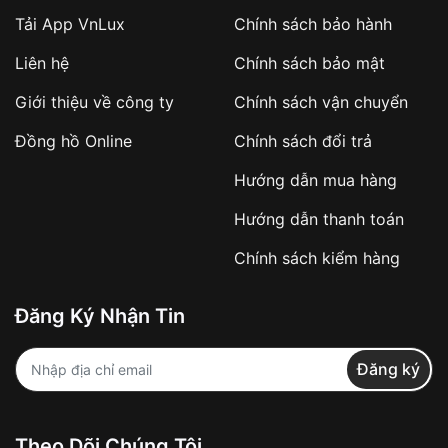
Tải App VnLux
Chính sách bảo hành
Áp dụng với các đơn hàng giá trị cao hoặc
Liên hệ
Chính sách bảo mật
sản phẩm đặc biệt
Khách hàng cần
đặt cọc trước 10% giá trị đơn
Giới thiệu về công ty
Chính sách vận chuyển
hàng
Số tiền còn lại thanh toán khi nhận hàng hoặc
Đồng hồ Online
Chính sách đổi trả
theo thỏa thuận
Hướng dẫn mua hàng
Lợi ích của việc đặt cọc:
Hướng dẫn thanh toán
✔️ Đảm bảo xử lý đơn hàng nhanh chóng
Chính sách kiểm hàng
✔️ Hạn chế tình trạng hủy đơn không mong
muốn
Đăng Ký Nhận Tin
Từ khóa SEO:
Đăng ký
Khách hàng được
kiểm tra hàng trước khi
Theo Dõi Chúng Tôi