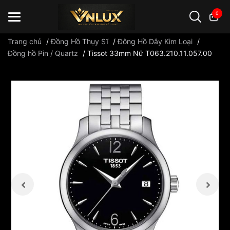
0
Trang chủ
/
Đồng Hồ Thụy Sĩ
/
Đông Hồ Dây Kim Loại
/
Đồng hồ Pin / Quartz
/
Tissot 33mm Nữ T063.210.11.057.00
Đồng hồ casio
đồng hồ G-Shock
đồng hồ Orient
...