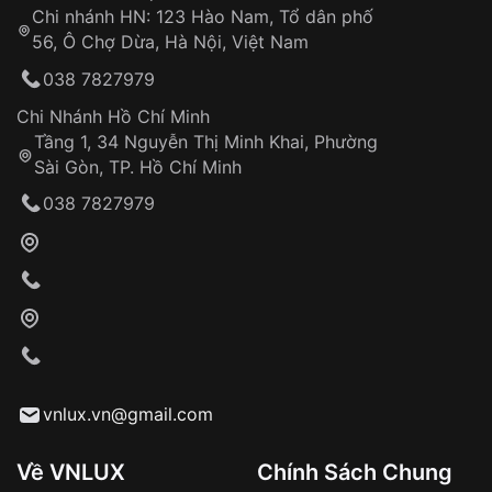
Chi nhánh HN: 123 Hào Nam, Tổ dân phố
Từ khóa SEO:
56, Ô Chợ Dừa, Hà Nội, Việt Nam
Hỗ trợ nhanh chóng – minh bạch
038 7827979
Đảm bảo quyền lợi khách hàng
Đồng hành cùng khách hàng trong suốt quá
Chi Nhánh Hồ Chí Minh
trình sử dụng
Tầng 1, 34 Nguyễn Thị Minh Khai, Phường
Sài Gòn, TP. Hồ Chí Minh
Giao hàng tận nơi
038 7827979
Khách hàng kiểm tra và thanh toán trực tiếp
cho nhân viên giao hàng
Xác nhận đơn hàng và thanh toán
VNLUX tiến hành giao hàng đến địa chỉ yêu
cầu
Từ khóa SEO:
vnlux.vn@gmail.com
Về VNLUX
Chính Sách Chung