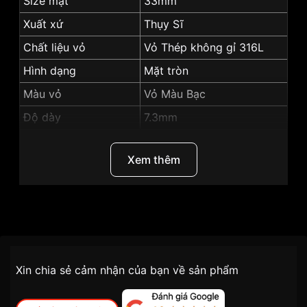
Size mặt
33mm
Xuất xứ
Thụy Sĩ
Chất liệu vỏ
Vỏ Thép không gỉ 316L
Hình dạng
Mặt tròn
Màu vỏ
Vỏ Màu Bạc
Độ dày
7.3mm
Màu mặt
Đen
Xem thêm
Những sản phẩm tương tự
"Tissot 33mm Nữ
T063.210.11.057.00":
Thương Hiệu
Tissot
SKU
T063.210.11.057.00
Chính sách vận chuyển VNLUX
Xin chia sẻ cảm nhận của bạn về sản phẩm
tiện lợi –
Đối tượng sử dụng
Nữ
nhanh chóng – minh bạch