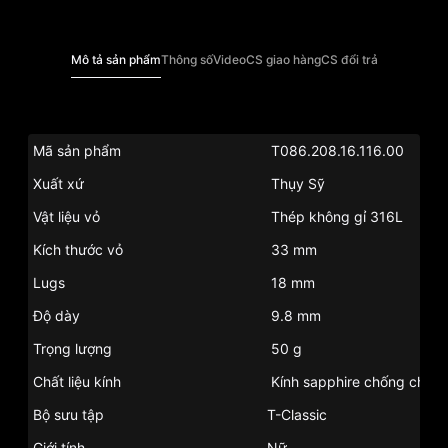
Mô tả sản phẩm
Thông số
Video
CS giao hàng
CS đổi trả
Mã sản phẩm
T086.208.16.116.00
Xuất xứ
Thụy Sỹ
Vật liệu vỏ
Thép không gỉ 316L
Kích thước vỏ
33 mm
Lugs
18 mm
Độ dày
9.8 mm
Trọng lượng
50 g
Chất liệu kính
Kính sapphire chống chói
Bộ sưu tập
T-Classic
Giới tính
Nữ