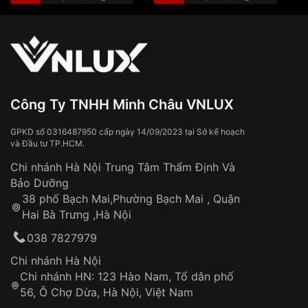
Màu mặt
Mặt trắng
🎁 Đơn hàng
từ 3.500.000đ trở lên:
miễn phí
vận chuyển toàn quốc
Sử dụng sai cách như:
Xem thêm
Từ khóa SEO:
Tiếp xúc với hóa chất, chất tẩy rửa
Đeo đồng hồ khi tắm nước nóng, xông
hơi
Đồng hồ bị hư hỏng do:
Công Ty TNHH Minh Châu VNLUX
Va đập, rơi vỡ
Thời gian vận chuyển trung bình:
Tai nạn hoặc tác động từ bên ngoài
3 – 5 ngày
GPKD số 0316487950 cấp ngày 14/09/2023 tại Sở kế hoạch
và Đầu tư TP.HCM.
làm việc
Hao mòn tự nhiên theo thời gian:
Áp dụng cho tất cả tỉnh thành trên toàn quốc
Dây đeo
Chi nhánh Hà Nội Trung Tâm Thẩm Định Và
Thời gian tính từ khi xác nhận đơn hàng thành
Vỏ đồng hồ
Bảo Dưỡng
công
Sản phẩm đã bị:
38 phố Bạch Mai,Phường Bạch Mai , Quận
Tự ý sửa chữa
Hai Bà Trưng ,Hà Nội
Can thiệp tại các nơi không thuộc hệ
038 7827979
thống VNLUX
Hotline: 0585 215 215
Chi nhánh Hà Nội
Chi nhánh HN: 123 Hào Nam, Tổ dân phố
Từ khóa SEO:
56, Ô Chợ Dừa, Hà Nội, Việt Nam
Hỗ trợ nhanh chóng – minh bạch