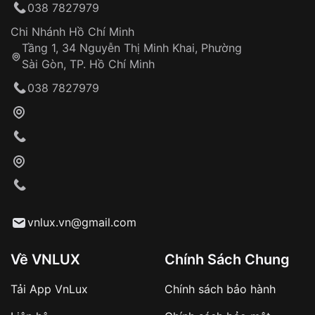
038 7827979
Đảm bảo quyền lợi khách hàng
Đồng hành cùng khách hàng trong suốt quá
Chi Nhánh Hồ Chí Minh
trình sử dụng
Tầng 1, 34 Nguyễn Thị Minh Khai, Phường
Sài Gòn, TP. Hồ Chí Minh
Giao hàng tận nơi
038 7827979
Khách hàng kiểm tra và thanh toán trực tiếp
cho nhân viên giao hàng
Xác nhận đơn hàng và thanh toán
VNLUX tiến hành giao hàng đến địa chỉ yêu
cầu
Từ khóa SEO:
vnlux.vn@gmail.com
Về VNLUX
Chính Sách Chung
Tải App VnLux
Chính sách bảo hành
Áp dụng với các đơn hàng giá trị cao hoặc