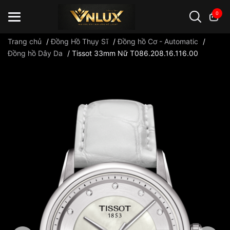
0
Trang chủ
/
Đồng Hồ Thụy Sĩ
/
Đồng hồ Cơ - Automatic
/
Đồng hồ Dây Da
/
Tissot 33mm Nữ T086.208.16.116.00
Đồng hồ casio
đồng hồ G-Shock
đồng hồ Orient
...