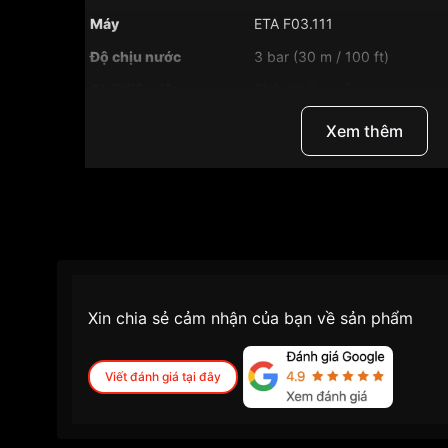
Máy
ETA F03.111
Độ chịu nước
3 bar (30 m / 100 ft)
Chất liệu dây
Thép không gỉ
Màu mặt số
Đen
Xem thêm
Những sản phẩm tương tự
"Tissot 34mm Nữ T0
Xin chia sẻ cảm nhận của bạn về sản phẩm
Viết đánh giá tại đây