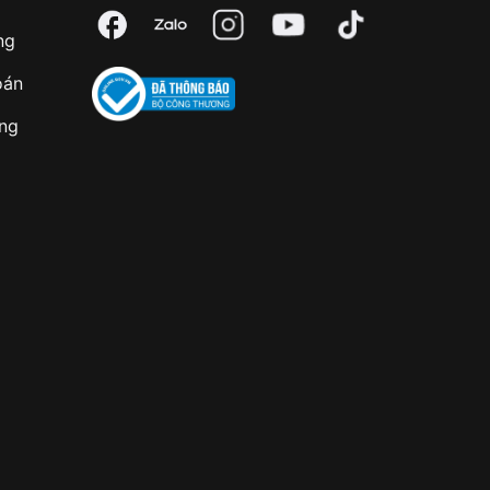
ng
oán
àng