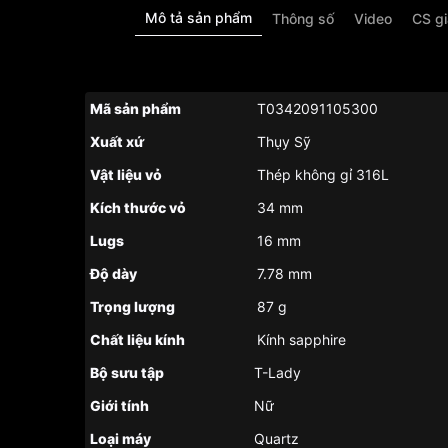
Mô tả sản phẩm
Thông số
Video
CS g
Mã sản phẩm
T0342091105300
Xuất xứ
Thụy Sỹ
Vật liệu vỏ
Thép không gỉ 316L
Kích thước vỏ
34 mm
Lugs
16 mm
Độ dày
7.78 mm
Trọng lượng
87 g
Chất liệu kính
Kính sapphire
Bộ sưu tập
T-Lady
Giới tính
Nữ
Loại máy
Quartz