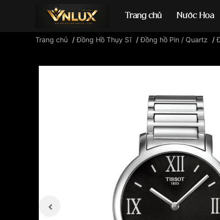
Trang chủ
Nước Hoa
Trang chủ
/
Đồng Hồ Thụy Sĩ
/
Đồng hồ Pin / Quartz
/
Đ
Đồng hồ casio
đ