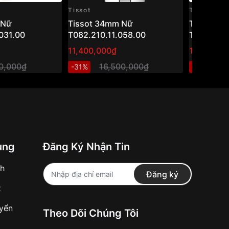
Tissot
Tissot
 Nữ
Tissot 34mm Nữ
Tissot 3
031.00
T082.210.11.058.00
T063.210.
11,400,000₫
10,999,8
00,000₫
16,500,000₫
1
-31%
-25%
ung
Đăng Ký Nhận Tin
nh
Đăng ký
t
uyển
Theo Dõi Chúng Tôi