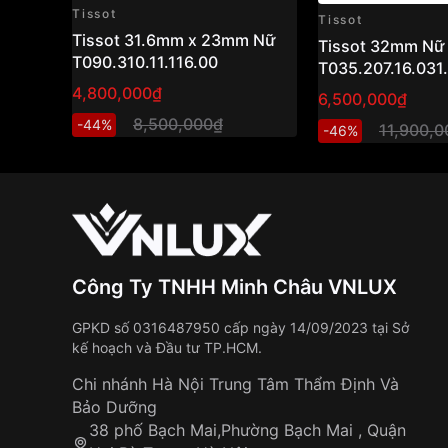
Tissot
Tissot
Tissot 31.6mm x 23mm Nữ
Tissot 32mm Nữ
T090.310.11.116.00
T035.207.16.031
4,800,000₫
6,500,000₫
8,500,000₫
-44%
11,900,
-46%
Công Ty TNHH Minh Châu VNLUX
GPKD số 0316487950 cấp ngày 14/09/2023 tại Sở
kế hoạch và Đầu tư TP.HCM.
Chi nhánh Hà Nội Trung Tâm Thẩm Định Và
Bảo Dưỡng
38 phố Bạch Mai,Phường Bạch Mai , Quận