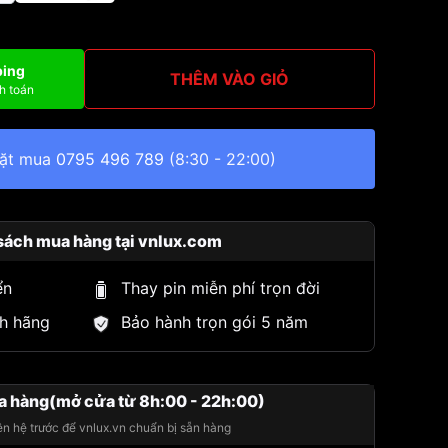
ping
THÊM VÀO GIỎ
h toán
đặt mua
0795 496 789
(8:30 - 22:00)
sách mua hàng tại vnlux.com
ển
Thay pin miễn phí trọn đời
h hãng
Bảo hành trọn gói 5 năm
a hàng(mở cửa từ 8h:00 - 22h:00)
iên hệ trước để vnlux.vn chuẩn bị sẵn hàng