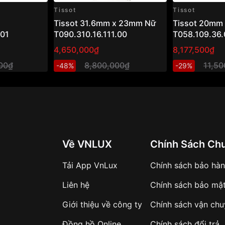
Tissot
Tissot
Tissot 31.6mm x 23mm Nữ
Tissot 20mm
.01
T090.310.16.111.00
T058.109.36.
4,650,000₫
8,177,500₫
000₫
8,800,000₫
11,5
-48%
-29%
Về VNLUX
Chính Sách Ch
Tải App VnLux
Chính sách bảo hà
Liên hệ
Chính sách bảo mậ
Giới thiệu về công ty
Chính sách vận ch
Đồng hồ Online
Chính sách đổi trả