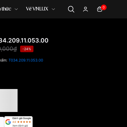
0
n thức
Về VNLUX
4.209.11.053.00
0,000₫
-24%
hẩm:
T034.209.11.053.00