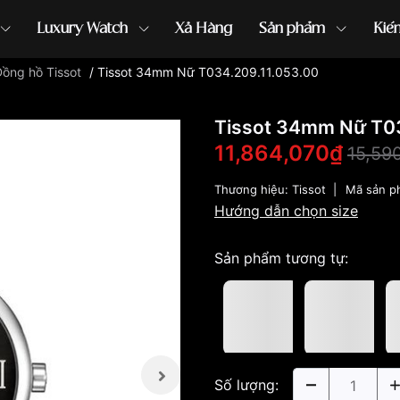
Luxury Watch
Xả Hàng
Sản phẩm
Kiế
ồng hồ Tissot
/
Tissot 34mm Nữ T034.209.11.053.00
ồng hồ G-Shock
đồng hồ Orient
...
Tissot 34mm Nữ T03
11,864,070₫
15,59
Thương hiệu:
Tissot
|
Mã sản p
Hướng dẫn chọn size
Sản phẩm tương tự:
Số lượng: