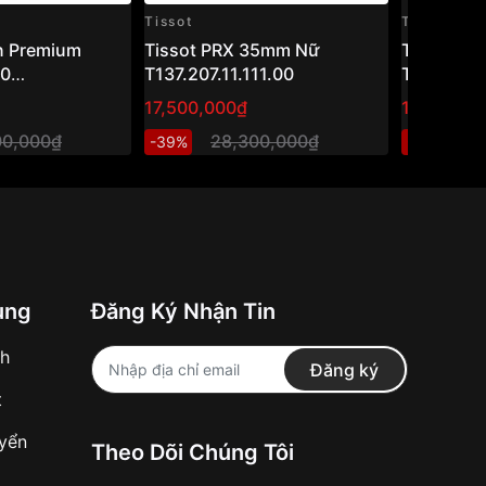
Tissot
Tissot
n Premium
Tissot PRX 35mm Nữ
Tissot 4
80
T137.207.11.111.00
T063.907.
.033.00 (40mm)
17,500,000₫
16,100,00
m cơ Thụy Sỹ
00,000₫
28,300,000₫
2
-39%
-36%
 sang trọng
ung
Đăng Ký Nhận Tin
nh
Đăng ký
t
uyển
Theo Dõi Chúng Tôi