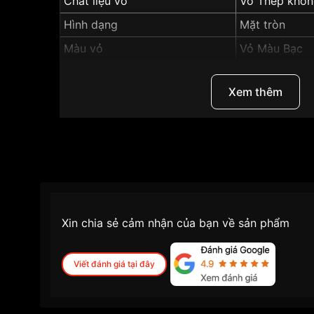
Chất liệu vỏ
Vỏ Thép khôn
Hình dạng
Mặt tròn
Màu vỏ
Vỏ Màu Bạc
Độ dày
10.9mm
Xem thêm
Màu mặt
Xanh
Những sản phẩm tương tự
"Tissot 35mm Unisex
Xin chia sẻ cảm nhận của bạn về sản phẩm
Viết đánh giá tại đây