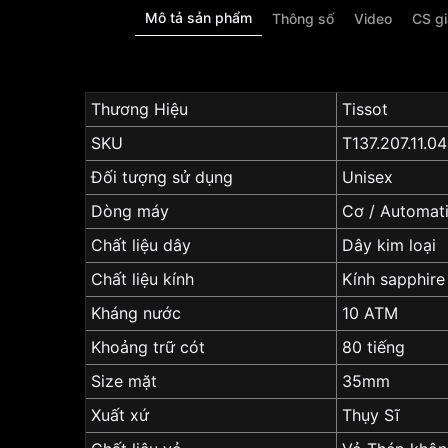
Mô tả sản phẩm
Thông số
Video
CS g
Thương Hiệu
Tissot
SKU
T137.207.11.04
Đối tượng sử dụng
Unisex
Dòng máy
Cơ / Automat
Chất liệu dây
Dây kim loại
Chất liệu kính
Kính sapphire
Kháng nước
10 ATM
Khoảng trữ cót
80 tiếng
Size mặt
35mm
Xuất xứ
Thụy Sĩ