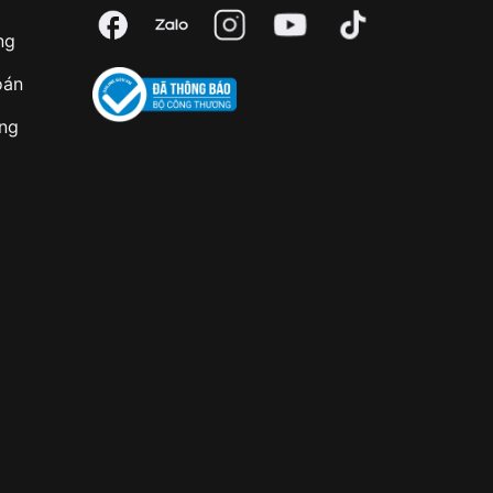
ng
oán
àng