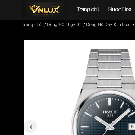
Trang chủ
Nước Hoa
Trang chủ
/
Đồng Hồ Thụy Sĩ
/
Đông Hồ Dây Kim Loại
Đồng hồ casio
đ