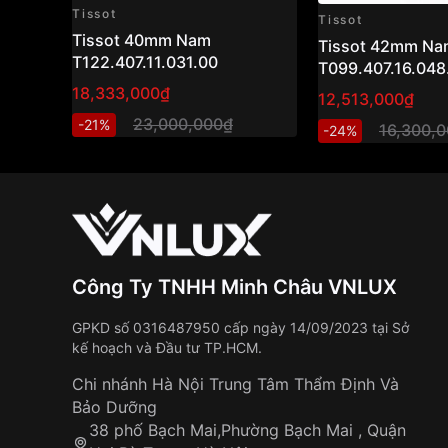
Tissot
Tissot
Tissot 40mm Nam
Tissot 42mm Na
T122.407.11.031.00
T099.407.16.048
18,333,000₫
12,513,000₫
23,000,000₫
-21%
16,300,
-24%
Công Ty TNHH Minh Châu VNLUX
GPKD số 0316487950 cấp ngày 14/09/2023 tại Sở
kế hoạch và Đầu tư TP.HCM.
Chi nhánh Hà Nội Trung Tâm Thẩm Định Và
Bảo Dưỡng
38 phố Bạch Mai,Phường Bạch Mai , Quận