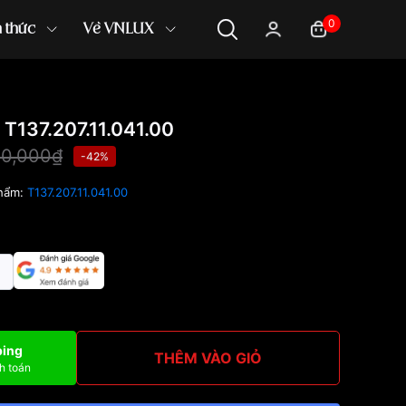
0
n thức
Về VNLUX
T137.207.11.041.00
00,000₫
-42%
hẩm:
T137.207.11.041.00
ping
THÊM VÀO GIỎ
h toán