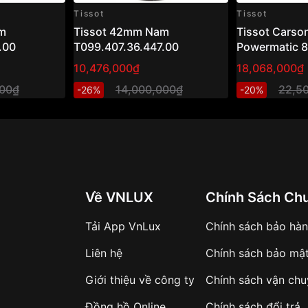
Tissot
Tissot
m
Tissot 42mm Nam
Tissot Carso
.00
T099.407.36.447.00
Powermatic 
T122.407.36
10,476,000₫
18,068,000₫
– Đồng hồ na
000₫
14,000,000₫
22,5
-26%
-20%
mạ vàng hồng
Về VNLUX
Chính Sách Ch
Tải App VnLux
Chính sách bảo hà
Liên hệ
Chính sách bảo mậ
Giới thiệu về công ty
Chính sách vận ch
Đồng hồ Online
Chính sách đổi trả