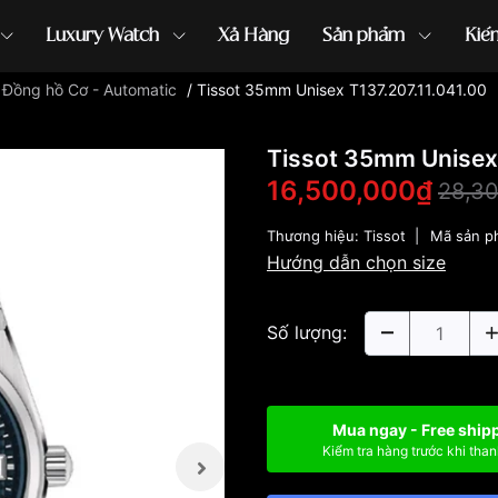
Luxury Watch
Xả Hàng
Sản phẩm
Kiế
/
Đồng hồ Cơ - Automatic
/
Tissot 35mm Unisex T137.207.11.041.00
ồng hồ G-Shock
đồng hồ Orient
...
Tissot 35mm Unisex 
16,500,000₫
28,3
Thương hiệu:
Tissot
|
Mã sản p
Hướng dẫn chọn size
Số lượng:
Mua ngay - Free ship
Kiểm tra hàng trước khi than