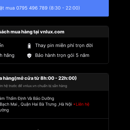
đặt mua
0795 496 789
(8:30 - 22:00)
sách mua hàng tại vnlux.com
ển
Thay pin miễn phí trọn đời
h hãng
Bảo hành trọn gói 5 năm
a hàng(mở cửa từ 8h:00 - 22h:00)
iên hệ trước để vnlux.vn chuẩn bị sẵn hàng
Tâm Thẩm Định Và Bảo Dưỡng
Bạch Mai , Quận Hai Bà Trưng ,Hà Nội
Liên hệ
đường