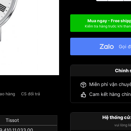
Mua ngay - Free ship
Kiểm tra hàng trước khi than
Gọi 
Chính 
Miễn phí vận chuy
iao hàng
CS đổi trả
Cam kết hàng chín
Hệ thống cử
Tissot
vui lòng l
9.410.11.033.00