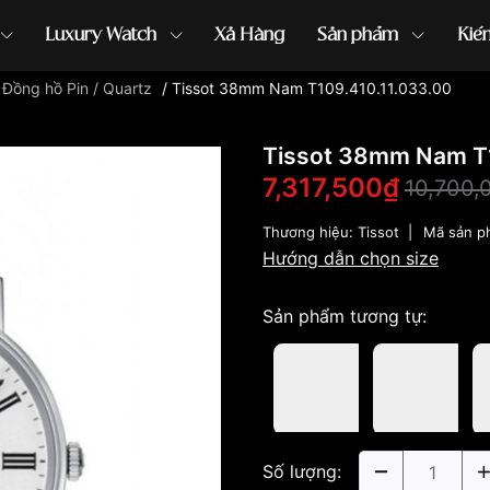
Luxury Watch
Xả Hàng
Sản phẩm
Kiế
/
Đồng hồ Pin / Quartz
/
Tissot 38mm Nam T109.410.11.033.00
ồng hồ G-Shock
đồng hồ Orient
...
Tissot 38mm Nam T1
7,317,500₫
10,700,
Thương hiệu:
Tissot
|
Mã sản p
Hướng dẫn chọn size
Sản phẩm tương tự:
Số lượng: