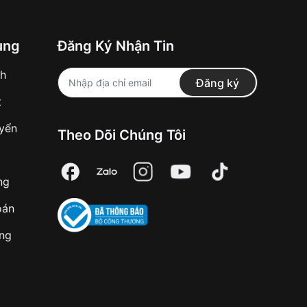
ung
Đăng Ký Nhận Tin
nh
Đăng ký
t
uyển
Theo Dõi Chúng Tôi
ng
oán
àng