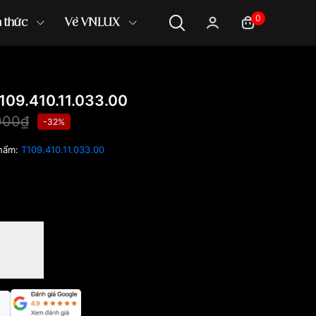
0
n thức
Về VNLUX
09.410.11.033.00
000₫
-32%
hẩm:
T109.410.11.033.00