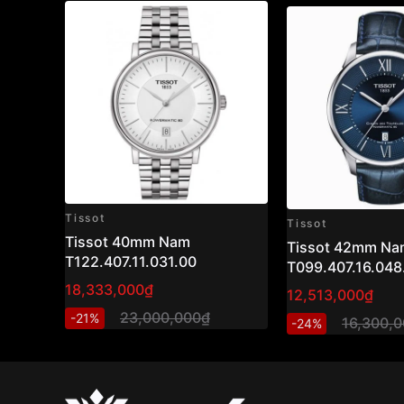
Tissot
Tissot
Tissot 40mm Nam
Tissot 42mm Na
T122.407.11.031.00
T099.407.16.048
18,333,000₫
12,513,000₫
23,000,000₫
-21%
16,300,
-24%