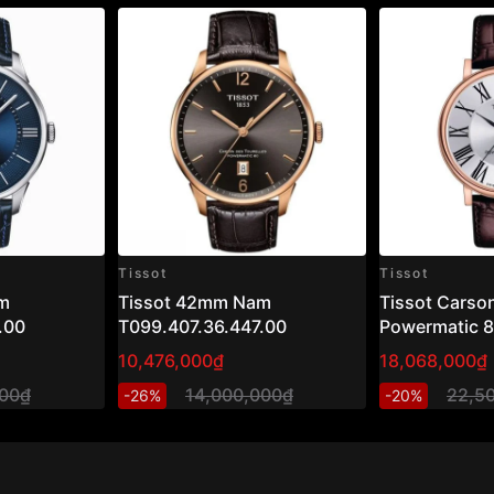
Tissot
Tissot
m
Tissot 42mm Nam
Tissot Carso
.00
T099.407.36.447.00
Powermatic 
T122.407.36
10,476,000₫
18,068,000₫
– Đồng hồ na
000₫
14,000,000₫
22,5
-26%
-20%
mạ vàng hồng