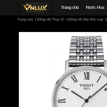
Trang chủ
Nước Hoa
Trang chủ
/
Đồng Hồ Thụy Sĩ
/
Đông Hồ Dây Kim Loại
Đồng hồ casio
đ