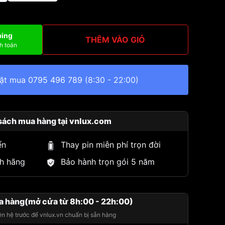
ping
THÊM VÀO GIỎ
h toán
đặt mua
0795 496 789
(8:30 - 22:00)
sách mua hàng tại vnlux.com
ển
Thay pin miễn phí trọn đời
h hãng
Bảo hành trọn gói 5 năm
a hàng(mở cửa từ 8h:00 - 22h:00)
iên hệ trước để vnlux.vn chuẩn bị sẵn hàng