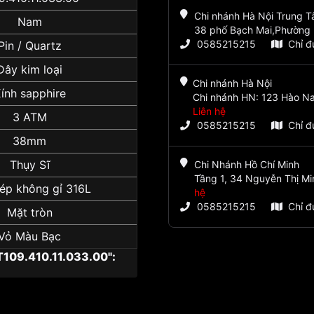
Chi nhánh Hà Nội Trung 
Nam
38 phố Bạch Mai,Phường 
0585215215
Chỉ 
Pin / Quartz
Dây kim loại
Chi nhánh Hà Nội
ính sapphire
Chi nhánh HN: 123 Hào Na
Liên hệ
3 ATM
0585215215
Chỉ 
38mm
Thụy Sĩ
Chi Nhánh Hồ Chí Minh
Tầng 1, 34 Nguyễn Thị Mi
ép không gỉ 316L
hệ
0585215215
Chỉ 
Mặt tròn
Vỏ Màu Bạc
109.410.11.033.00":