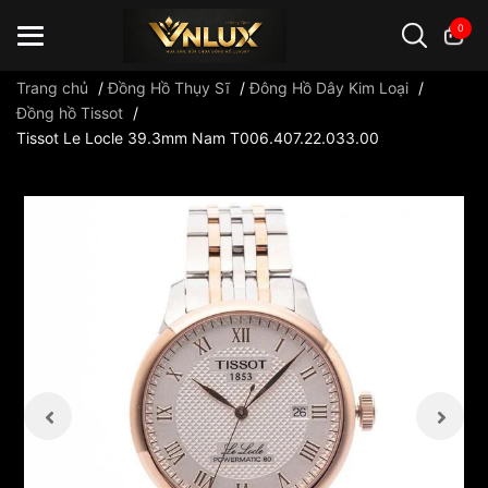
0
Trang chủ
/
Đồng Hồ Thụy Sĩ
/
Đông Hồ Dây Kim Loại
/
Đồng hồ Tissot
/
Tissot Le Locle 39.3mm Nam T006.407.22.033.00
Đồng hồ casio
đồng hồ G-Shock
đồng hồ Orient
...