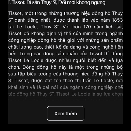
I.
Tissot: Di sản Thụy Sĩ, Đổi mới không ngừng
Tissot
, một trong những thương hiệu đồng hồ Thụy
Sĩ danh tiếng nhất, được thành lập vào năm 1853
tại Le Locle, Thụy Sĩ. Với hơn 170 năm lịch sử,
Tissot đã khẳng định vị thế của mình trong ngành
công nghiệp đồng hồ thế giới với những sản phẩm
chất lượng cao, thiết kế đa dạng và công nghệ tiên
tiến. Trong các dòng sản phẩm của Tissot thì dòng
Tissot Le Locle được nhiều người biết đến và lựa
chọn. Dòng đồng hồ này là một trong những bộ
sưu tập biểu tượng của thương hiệu đồng hồ Thụy
Sĩ Tissot, được đặt tên theo thị trấn Le Locle, nơi
khai sinh và là cái nôi của ngành công nghiệp chế
tác đồng hồ Thụy Sĩ. Tissot Le Locle là sự lựa chọn
hoàn hảo cho những người yêu thích phong cách
cổ điển, thanh lịch và tinh tế. Dòng đồng hồ này
Xem thêm
phù hợp với cả nam và nữ, đặc biệt là những người
làm việc văn phòng, doanh nhân hoặc những người
muốn sở hữu một chiếc đồng hồ cơ chất lượng với