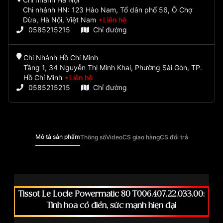
Chi nhánh HN: 123 Hào Nam, Tổ dân phố 56, Ô Chợ
Dừa, Hà Nội, Việt Nam
Liên hệ
0585215215
Chỉ đường
Chi Nhánh Hồ Chí Minh
Tầng 1, 34 Nguyễn Thị Minh Khai, Phường Sài Gòn, TP.
Hồ Chí Minh
Liên hệ
0585215215
Chỉ đường
Mô tả sản phẩm
Thông số
Video
CS giao hàng
CS đổi trả
Tissot Le Locle Powermatic 80 T006.407.22.033.00:
Tinh hoa cổ điển, sức mạnh hiện đại