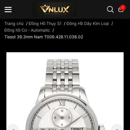
0
Trang chủ
/
Đồng Hồ Thụy Sĩ
/
Đông Hồ Dây Kim Loại
/
Đồng hồ Cơ - Automatic
/
Tissot 39.3mm Nam T006.428.11.038.02
Đồng hồ casio
đồng hồ G-Shock
đồng hồ Orient
...