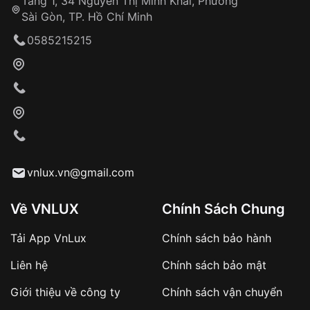
Tầng 1, 34 Nguyễn Thị Minh Khai, Phường
Sài Gòn, TP. Hồ Chí Minh
Giao hàng tận nơi
0585215215
Khách hàng kiểm tra và thanh toán trực tiếp
cho nhân viên giao hàng
Xác nhận đơn hàng và thanh toán
VNLUX tiến hành giao hàng đến địa chỉ yêu
cầu
Từ khóa SEO:
vnlux.vn@gmail.com
Về VNLUX
Chính Sách Chung
Tải App VnLux
Chính sách bảo hành
Áp dụng với các đơn hàng giá trị cao hoặc
Liên hệ
Chính sách bảo mật
sản phẩm đặc biệt
Khách hàng cần
đặt cọc trước 10% giá trị đơn
Giới thiệu về công ty
Chính sách vận chuyển
hàng