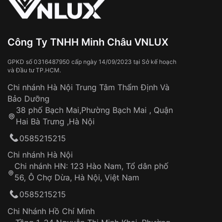
Từ khóa SEO:
Tiếp xúc với hóa chất, chất tẩy rửa
Đeo đồng hồ khi tắm nước nóng, xông
Xem thêm
hơi
Đồng hồ bị hư hỏng do:
Công Ty TNHH Minh Châu VNLUX
Va đập, rơi vỡ
Thời gian vận chuyển trung bình:
Tai nạn hoặc tác động từ bên ngoài
3 – 5 ngày
GPKD số 0316487950 cấp ngày 14/09/2023 tại Sở kế hoạch
và Đầu tư TP.HCM.
làm việc
Hao mòn tự nhiên theo thời gian:
Áp dụng cho tất cả tỉnh thành trên toàn quốc
Dây đeo
Chi nhánh Hà Nội Trung Tâm Thẩm Định Và
Thời gian tính từ khi xác nhận đơn hàng thành
Vỏ đồng hồ
Bảo Dưỡng
công
Sản phẩm đã bị:
38 phố Bạch Mai,Phường Bạch Mai , Quận
Tự ý sửa chữa
Hai Bà Trưng ,Hà Nội
Can thiệp tại các nơi không thuộc hệ
0585215215
thống VNLUX
Hotline: 0585 215 215
Chi nhánh Hà Nội
Chi nhánh HN: 123 Hào Nam, Tổ dân phố
Từ khóa SEO:
56, Ô Chợ Dừa, Hà Nội, Việt Nam
Hỗ trợ nhanh chóng – minh bạch
0585215215
Đảm bảo quyền lợi khách hàng
Đồng hành cùng khách hàng trong suốt quá
Chi Nhánh Hồ Chí Minh
trình sử dụng