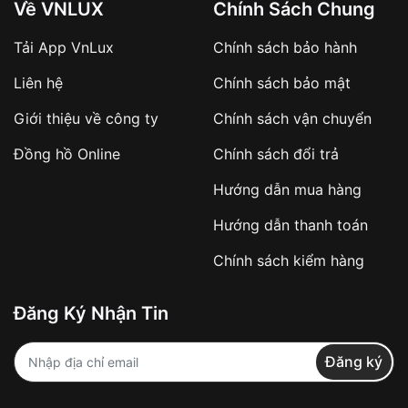
Về VNLUX
Chính Sách Chung
Tải App VnLux
Chính sách bảo hành
Áp dụng với các đơn hàng giá trị cao hoặc
Liên hệ
Chính sách bảo mật
sản phẩm đặc biệt
Khách hàng cần
đặt cọc trước 10% giá trị đơn
Giới thiệu về công ty
Chính sách vận chuyển
hàng
Số tiền còn lại thanh toán khi nhận hàng hoặc
Đồng hồ Online
Chính sách đổi trả
theo thỏa thuận
Hướng dẫn mua hàng
Lợi ích của việc đặt cọc:
Hướng dẫn thanh toán
✔️ Đảm bảo xử lý đơn hàng nhanh chóng
Chính sách kiểm hàng
✔️ Hạn chế tình trạng hủy đơn không mong
muốn
Đăng Ký Nhận Tin
Từ khóa SEO:
Đăng ký