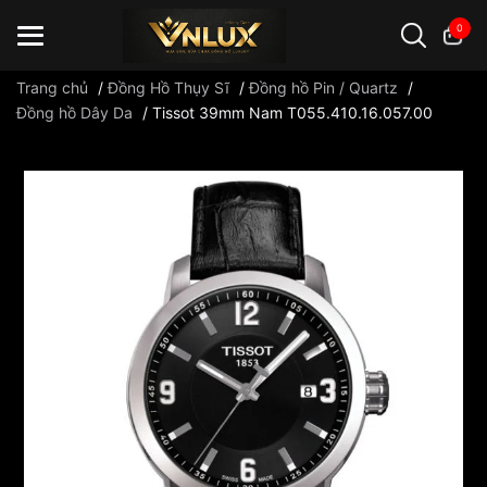
0
Trang chủ
/
Đồng Hồ Thụy Sĩ
/
Đồng hồ Pin / Quartz
/
Đồng hồ Dây Da
/
Tissot 39mm Nam T055.410.16.057.00
Đồng hồ casio
đồng hồ G-Shock
đồng hồ Orient
...