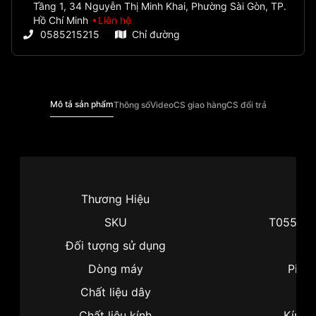
Tầng 1, 34 Nguyễn Thị Minh Khai, Phường Sài Gòn, TP.
Hồ Chí Minh
Liên hệ
0585215215
Chỉ đường
Mô tả sản phẩm
Thông số
Video
CS giao hàng
CS đổi trả
Thương Hiệu
Ti
SKU
T055.410
Đối tượng sử dụng
N
Dòng máy
Pin /
Chất liệu dây
Dâ
Chất liệu kính
Kính 