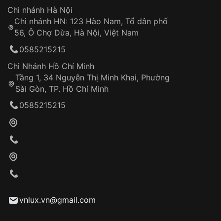
Hotline: 0585 215 215
Chi nhánh Hà Nội
Chi nhánh HN: 123 Hào Nam, Tổ dân phố
Từ khóa SEO:
56, Ô Chợ Dừa, Hà Nội, Việt Nam
Hỗ trợ nhanh chóng – minh bạch
0585215215
Đảm bảo quyền lợi khách hàng
Đồng hành cùng khách hàng trong suốt quá
Chi Nhánh Hồ Chí Minh
trình sử dụng
Tầng 1, 34 Nguyễn Thị Minh Khai, Phường
Sài Gòn, TP. Hồ Chí Minh
Giao hàng tận nơi
0585215215
Khách hàng kiểm tra và thanh toán trực tiếp
cho nhân viên giao hàng
Xác nhận đơn hàng và thanh toán
VNLUX tiến hành giao hàng đến địa chỉ yêu
cầu
Từ khóa SEO:
vnlux.vn@gmail.com