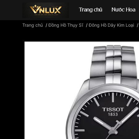
Trang chủ
Nước Hoa
Trang chủ
/
Đồng Hồ Thụy Sĩ
/
Đông Hồ Dây Kim Loại
Đồng hồ casio
đ