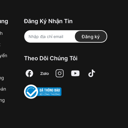
ung
Đăng Ký Nhận Tin
nh
Đăng ký
t
uyển
Theo Dõi Chúng Tôi
ng
oán
àng