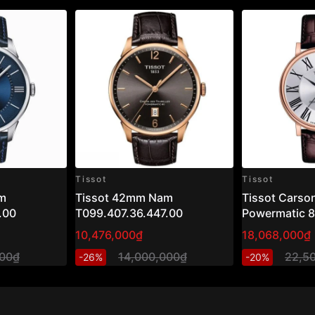
Tissot
Tissot
m
Tissot 42mm Nam
Tissot Carso
.00
T099.407.36.447.00
Powermatic 
T122.407.36
10,476,000₫
18,068,000₫
– Đồng hồ na
000₫
14,000,000₫
22,5
-26%
-20%
mạ vàng hồng