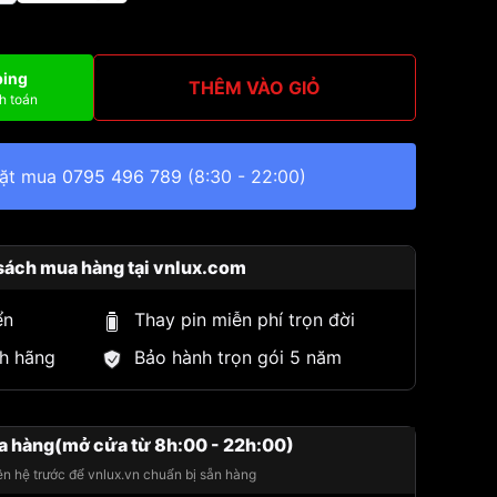
ping
THÊM VÀO GIỎ
h toán
đặt mua
0795 496 789
(8:30 - 22:00)
sách mua hàng tại vnlux.com
ển
Thay pin miễn phí trọn đời
h hãng
Bảo hành trọn gói 5 năm
a hàng(mở cửa từ 8h:00 - 22h:00)
iên hệ trước để vnlux.vn chuẩn bị sẵn hàng