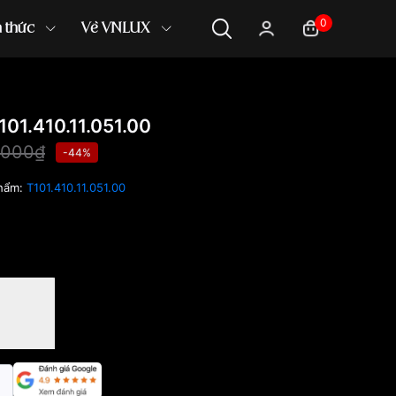
0
n thức
Về VNLUX
01.410.11.051.00
,000₫
-44%
hẩm:
T101.410.11.051.00