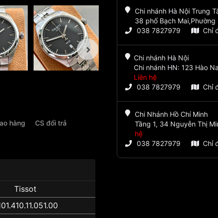
Chi nhánh Hà Nội Trung 
38 phố Bạch Mai,Phường 
038 7827979
Chỉ 
Chi nhánh Hà Nội
Chi nhánh HN: 123 Hào Na
Liên hệ
038 7827979
Chỉ 
Chi Nhánh Hồ Chí Minh
iao hàng
CS đổi trả
Tầng 1, 34 Nguyễn Thị Mi
hệ
038 7827979
Chỉ 
Tissot
01.410.11.051.00