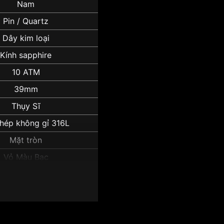
Nam
Pin / Quartz
Dây kim loại
Kính sapphire
10 ATM
39mm
Thụy Sĩ
hép không gỉ 316L
Mặt tròn
Vỏ Màu Bạc
101.410.11.051.00":