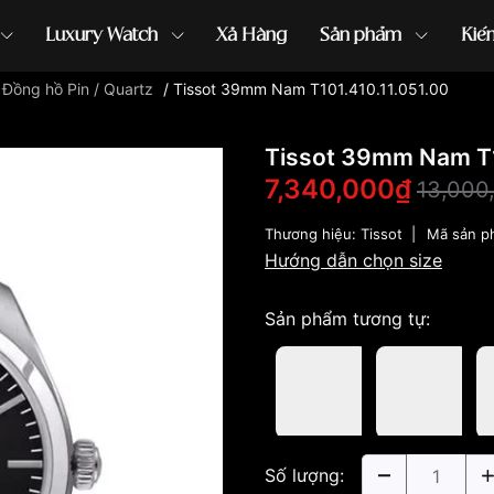
Luxury Watch
Xả Hàng
Sản phẩm
Kiế
/
Đồng hồ Pin / Quartz
/
Tissot 39mm Nam T101.410.11.051.00
ồng hồ G-Shock
đồng hồ Orient
...
Tissot 39mm Nam T1
7,340,000₫
13,000
Thương hiệu:
Tissot
|
Mã sản p
Hướng dẫn chọn size
Sản phẩm tương tự:
Số lượng: