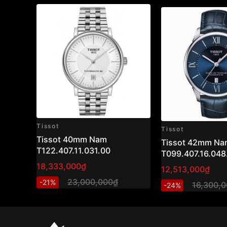
Tissot
Tissot
Tissot 40mm Nam
Tissot 42mm Na
T122.407.11.031.00
T099.407.16.048
18,333,000₫
12,513,000₫
23,000,000₫
-21%
16,300,
-24%