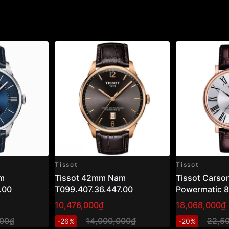
Tissot
Tissot
m
Tissot 42mm Nam
Tissot Carso
.00
T099.407.36.447.00
Powermatic 
T122.407.36
10,476,000₫
18,068,000₫
– Đồng hồ na
000₫
14,000,000₫
22,5
-26%
-20%
mạ vàng hồng