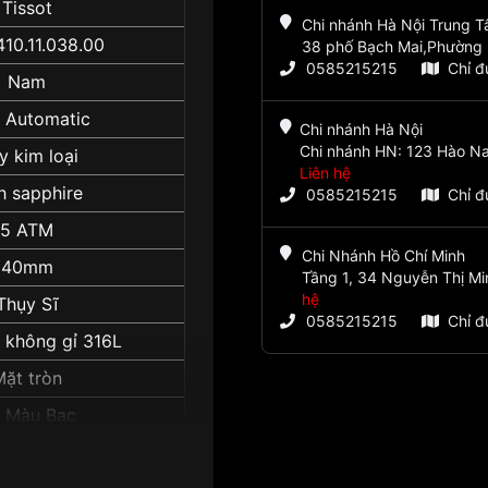
Tissot
Chi nhánh Hà Nội Trung 
410.11.038.00
38 phố Bạch Mai,Phường 
0585215215
Chỉ 
Nam
 Automatic
Chi nhánh Hà Nội
Chi nhánh HN: 123 Hào Na
y kim loại
Liên hệ
h sapphire
0585215215
Chỉ 
5 ATM
Chi Nhánh Hồ Chí Minh
40mm
Tầng 1, 34 Nguyễn Thị Mi
hệ
Thụy Sĩ
0585215215
Chỉ 
 không gỉ 316L
Mặt tròn
 Màu Bạc