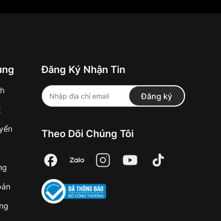
ung
Đăng Ký Nhận Tin
nh
Đăng ký
t
uyển
Theo Dõi Chúng Tôi
ng
oán
àng