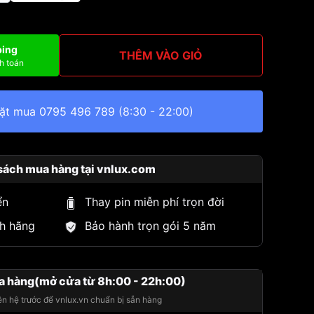
ping
THÊM VÀO GIỎ
h toán
đặt mua
0795 496 789
(8:30 - 22:00)
sách mua hàng tại vnlux.com
ển
Thay pin miễn phí trọn đời
h hãng
Bảo hành trọn gói 5 năm
a hàng(mở cửa từ 8h:00 - 22h:00)
iên hệ trước để vnlux.vn chuẩn bị sẵn hàng