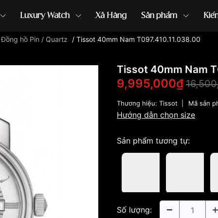
Luxury Watch
Xả Hàng
Sản phẩm
Kiế
/
Đồng hồ Pin / Quartz
/
Tissot 40mm Nam T097.410.11.038.00
ồng hồ G-Shock
đồng hồ Orient
...
Tissot 40mm Nam T0
9,995,000₫
16,500
Thương hiệu:
Tissot
|
Mã sản p
Hướng dẫn chọn size
Sản phẩm tương tự:
Số lượng: