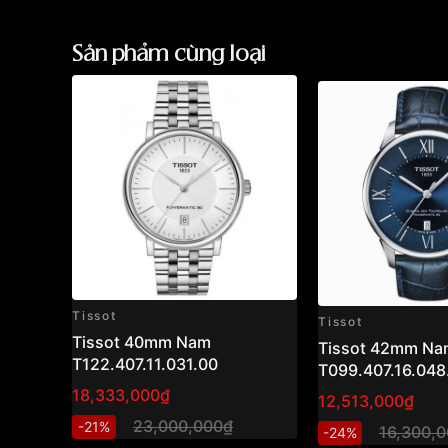
Sản phẩm cùng loại
Tissot
Tissot
Tissot 40mm Nam
Tissot 42mm Na
T122.407.11.031.00
T099.407.16.048
18,333,000₫
12,513,000₫
23,000,000₫
-21%
16,300,
-24%