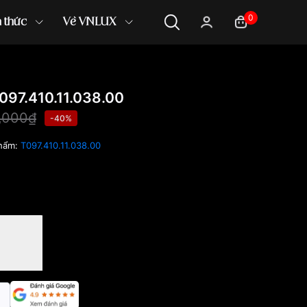
0
n thức
Về VNLUX
97.410.11.038.00
,000₫
-40%
hẩm:
T097.410.11.038.00