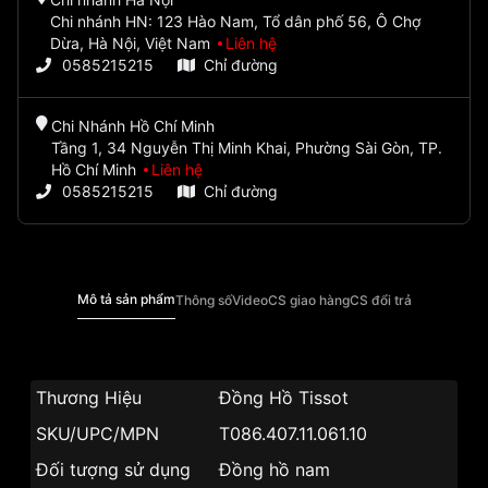
Chi nhánh HN: 123 Hào Nam, Tổ dân phố 56, Ô Chợ
Dừa, Hà Nội, Việt Nam
Liên hệ
0585215215
Chỉ đường
Chi Nhánh Hồ Chí Minh
Tầng 1, 34 Nguyễn Thị Minh Khai, Phường Sài Gòn, TP.
Hồ Chí Minh
Liên hệ
0585215215
Chỉ đường
Mô tả sản phẩm
Thông số
Video
CS giao hàng
CS đổi trả
Thương Hiệu
Đồng Hồ Tissot
SKU/UPC/MPN
T086.407.11.061.10
Đối tượng sử dụng
Đồng hồ nam