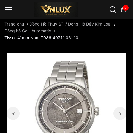
0
Trang chủ
/
Đồng Hồ Thụy Sĩ
/
Đông Hồ Dây Kim Loại
/
Đồng hồ Cơ - Automatic
/
Tissot 41mm Nam T086.407.11.061.10
Đồng hồ casio
đồng hồ G-Shock
đồng hồ Orient
...