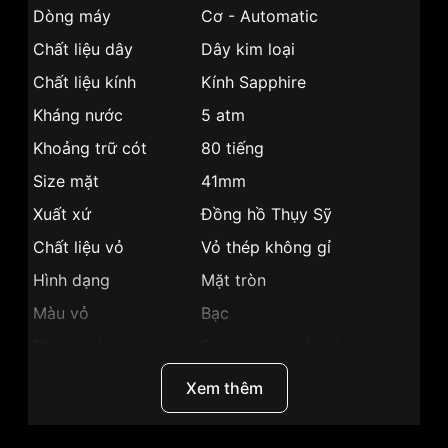
Dòng máy
Cơ - Automatic
Chất liệu dây
Dây kim loại
Chất liệu kính
Kính Sapphire
Kháng nước
5 atm
Khoảng trữ cót
80 tiếng
Size mặt
41mm
Xuất xứ
Đồng hồ Thụy Sỹ
Chất liệu vỏ
Vỏ thép không gỉ
Hình dạng
Mặt tròn
Màu vỏ
Bạc
Phong cách
Sang trọng, Lộ máy
Tính năng
Lịch ngày, Giờ, phút, giây
Xem thêm
Độ dầy
9.8mm
Màu mặt
Màu xám