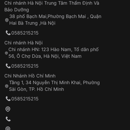
Áp dụng cho tất cả tỉnh thành trên toàn quốc
Dây đeo
Chi nhánh Hà Nội Trung Tâm Thẩm Định Và
Thời gian tính từ khi xác nhận đơn hàng thành
Vỏ đồng hồ
Bảo Dưỡng
công
Sản phẩm đã bị:
38 phố Bạch Mai,Phường Bạch Mai , Quận
Tự ý sửa chữa
Hai Bà Trưng ,Hà Nội
Can thiệp tại các nơi không thuộc hệ
0585215215
thống VNLUX
Hotline: 0585 215 215
Chi nhánh Hà Nội
Chi nhánh HN: 123 Hào Nam, Tổ dân phố
Từ khóa SEO:
56, Ô Chợ Dừa, Hà Nội, Việt Nam
Hỗ trợ nhanh chóng – minh bạch
0585215215
Đảm bảo quyền lợi khách hàng
Đồng hành cùng khách hàng trong suốt quá
Chi Nhánh Hồ Chí Minh
trình sử dụng
Tầng 1, 34 Nguyễn Thị Minh Khai, Phường
Sài Gòn, TP. Hồ Chí Minh
Giao hàng tận nơi
0585215215
Khách hàng kiểm tra và thanh toán trực tiếp
cho nhân viên giao hàng
Xác nhận đơn hàng và thanh toán