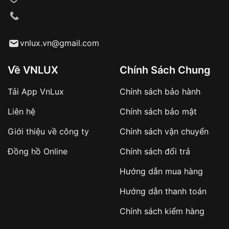
VNLUX tiến hành giao hàng đến địa chỉ yêu
cầu
Từ khóa SEO:
vnlux.vn@gmail.com
Về VNLUX
Chính Sách Chung
Tải App VnLux
Chính sách bảo hành
Áp dụng với các đơn hàng giá trị cao hoặc
Liên hệ
Chính sách bảo mật
sản phẩm đặc biệt
Khách hàng cần
đặt cọc trước 10% giá trị đơn
Giới thiệu về công ty
Chính sách vận chuyển
hàng
Số tiền còn lại thanh toán khi nhận hàng hoặc
Đồng hồ Online
Chính sách đổi trả
theo thỏa thuận
Hướng dẫn mua hàng
Lợi ích của việc đặt cọc:
Hướng dẫn thanh toán
✔️ Đảm bảo xử lý đơn hàng nhanh chóng
Chính sách kiểm hàng
✔️ Hạn chế tình trạng hủy đơn không mong
muốn