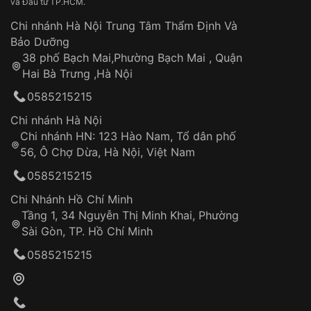
và Đầu tư TP.HCM.
làm việc
Hao mòn tự nhiên theo thời gian:
Áp dụng cho tất cả tỉnh thành trên toàn quốc
Dây đeo
Chi nhánh Hà Nội Trung Tâm Thẩm Định Và
Thời gian tính từ khi xác nhận đơn hàng thành
Vỏ đồng hồ
Bảo Dưỡng
công
Sản phẩm đã bị:
38 phố Bạch Mai,Phường Bạch Mai , Quận
Tự ý sửa chữa
Hai Bà Trưng ,Hà Nội
Can thiệp tại các nơi không thuộc hệ
0585215215
thống VNLUX
Hotline: 0585 215 215
Chi nhánh Hà Nội
Chi nhánh HN: 123 Hào Nam, Tổ dân phố
Từ khóa SEO:
56, Ô Chợ Dừa, Hà Nội, Việt Nam
Hỗ trợ nhanh chóng – minh bạch
0585215215
Đảm bảo quyền lợi khách hàng
Đồng hành cùng khách hàng trong suốt quá
Chi Nhánh Hồ Chí Minh
trình sử dụng
Tầng 1, 34 Nguyễn Thị Minh Khai, Phường
Sài Gòn, TP. Hồ Chí Minh
Giao hàng tận nơi
0585215215
Khách hàng kiểm tra và thanh toán trực tiếp
cho nhân viên giao hàng