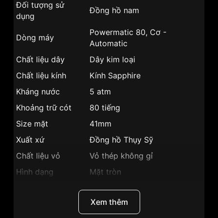
Đối tượng sử
Đồng hồ nam
dụng
Powermatic 80, Cơ -
Dòng máy
Automatic
Chất liệu dây
Dây kim loại
Chất liệu kính
Kính Sapphire
Kháng nước
5 atm
Khoảng trữ cót
80 tiếng
Size mặt
41mm
Xuất xứ
Đồng hồ Thụy Sỹ
Chất liệu vỏ
Vỏ thép không gỉ
Hình dạng
Mặt tròn
Màu vỏ
Bạc
Xem thêm
Tình trạng
Hàng mới về