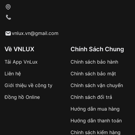
Xác nhận đơn hàng và thanh toán
VNLUX tiến hành giao hàng đến địa chỉ yêu
cầu
Từ khóa SEO:
vnlux.vn@gmail.com
Về VNLUX
Chính Sách Chung
Tải App VnLux
Chính sách bảo hành
Áp dụng với các đơn hàng giá trị cao hoặc
Liên hệ
Chính sách bảo mật
sản phẩm đặc biệt
Khách hàng cần
đặt cọc trước 10% giá trị đơn
Giới thiệu về công ty
Chính sách vận chuyển
hàng
Số tiền còn lại thanh toán khi nhận hàng hoặc
Đồng hồ Online
Chính sách đổi trả
theo thỏa thuận
Hướng dẫn mua hàng
Lợi ích của việc đặt cọc:
Hướng dẫn thanh toán
✔️ Đảm bảo xử lý đơn hàng nhanh chóng
Chính sách kiểm hàng
✔️ Hạn chế tình trạng hủy đơn không mong