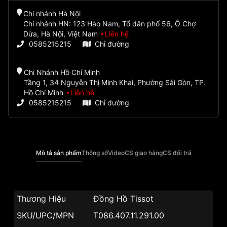
Chi nhánh Hà Nội
Chi nhánh HN: 123 Hào Nam, Tổ dân phố 56, Ô Chợ
Dừa, Hà Nội, Việt Nam
Liên hệ
0585215215
Chỉ đường
Chi Nhánh Hồ Chí Minh
Tầng 1, 34 Nguyễn Thị Minh Khai, Phường Sài Gòn, TP.
Hồ Chí Minh
Liên hệ
0585215215
Chỉ đường
Mô tả sản phẩm
Thông số
Video
CS giao hàng
CS đổi trả
Thương Hiệu
Đồng Hồ Tissot
SKU/UPC/MPN
T086.407.11.291.00