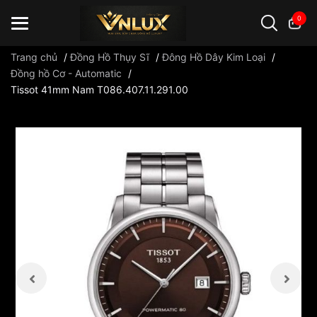
0
Trang chủ
/
Đồng Hồ Thụy Sĩ
/
Đông Hồ Dây Kim Loại
/
Đồng hồ Cơ - Automatic
/
Tissot 41mm Nam T086.407.11.291.00
Đồng hồ casio
đồng hồ G-Shock
đồng hồ Orient
...