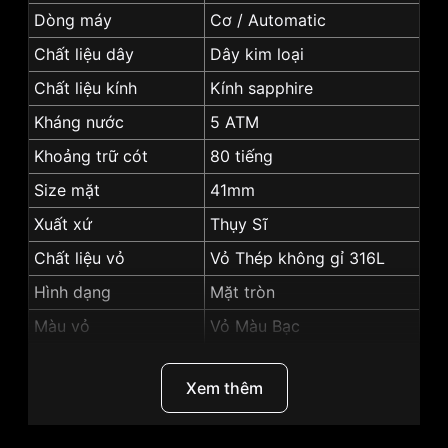
Dòng máy
Cơ / Automatic
Chất liệu dây
Dây kim loại
Chất liệu kính
Kính sapphire
Kháng nước
5 ATM
Khoảng trữ cót
80 tiếng
Size mặt
41mm
Xuất xứ
Thụy Sĩ
Chất liệu vỏ
Vỏ Thép không gỉ 316L
Hình dạng
Mặt tròn
Màu vỏ
Vỏ Màu Bạc
Độ dày
9.8mm
Xem thêm
Màu mặt
màu trắng
Những sản phẩm tương tự
"Tissot 41mm Nam
T086.408.11.031.00":