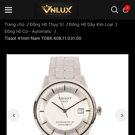
0
Trang chủ
/
Đồng Hồ Thụy Sĩ
/
Đông Hồ Dây Kim Loại
/
Đồng hồ Cơ - Automatic
/
Tissot 41mm Nam T086.408.11.031.00
Đồng hồ casio
đồng hồ G-Shock
đồng hồ Orient
...