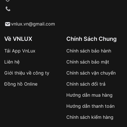
VNLUX tiến hành giao hàng đến địa chỉ yêu
cầu
Từ khóa SEO:
vnlux.vn@gmail.com
Về VNLUX
Chính Sách Chung
Tải App VnLux
Chính sách bảo hành
Áp dụng với các đơn hàng giá trị cao hoặc
Liên hệ
Chính sách bảo mật
sản phẩm đặc biệt
Khách hàng cần
đặt cọc trước 10% giá trị đơn
Giới thiệu về công ty
Chính sách vận chuyển
hàng
Số tiền còn lại thanh toán khi nhận hàng hoặc
Đồng hồ Online
Chính sách đổi trả
theo thỏa thuận
Hướng dẫn mua hàng
Lợi ích của việc đặt cọc:
Hướng dẫn thanh toán
✔️ Đảm bảo xử lý đơn hàng nhanh chóng
Chính sách kiểm hàng
✔️ Hạn chế tình trạng hủy đơn không mong
muốn