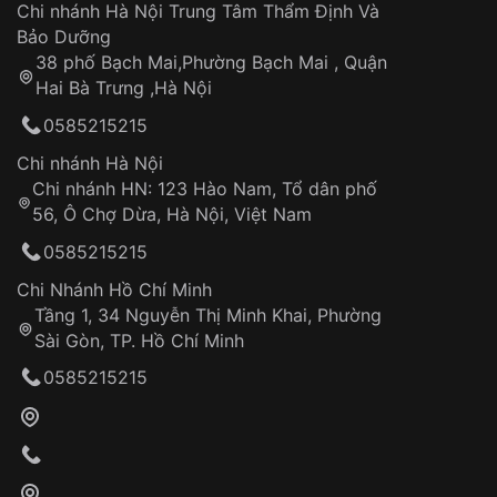
Áp dụng cho tất cả tỉnh thành trên toàn quốc
Dây đeo
Chi nhánh Hà Nội Trung Tâm Thẩm Định Và
Thời gian tính từ khi xác nhận đơn hàng thành
Vỏ đồng hồ
Bảo Dưỡng
công
Sản phẩm đã bị:
38 phố Bạch Mai,Phường Bạch Mai , Quận
Tự ý sửa chữa
Hai Bà Trưng ,Hà Nội
Can thiệp tại các nơi không thuộc hệ
0585215215
thống VNLUX
Hotline: 0585 215 215
Chi nhánh Hà Nội
Chi nhánh HN: 123 Hào Nam, Tổ dân phố
Từ khóa SEO:
56, Ô Chợ Dừa, Hà Nội, Việt Nam
Hỗ trợ nhanh chóng – minh bạch
0585215215
Đảm bảo quyền lợi khách hàng
Đồng hành cùng khách hàng trong suốt quá
Chi Nhánh Hồ Chí Minh
trình sử dụng
Tầng 1, 34 Nguyễn Thị Minh Khai, Phường
Sài Gòn, TP. Hồ Chí Minh
Giao hàng tận nơi
0585215215
Khách hàng kiểm tra và thanh toán trực tiếp
cho nhân viên giao hàng
Xác nhận đơn hàng và thanh toán