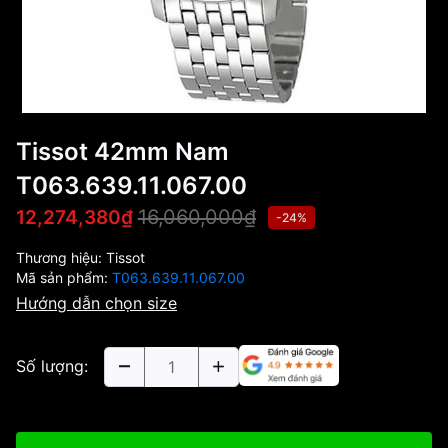
Tissot 42mm Nam
T063.639.11.067.00
16,060,000₫
12,274,380₫
-24%
Thương hiệu:
Tissot
Mã sản phẩm:
T063.639.11.067.00
Hướng dẫn chọn size
Số lượng: