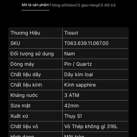
Mô tả sản phẩm
Thông số
Video
CS giao hàng
CS đổi trả
Thương Hiệu
Tissot
SKU
T063.639.11.067.00
Đối tượng sử dụng
Nam
Dòng máy
Pin / Quartz
Chất liệu dây
Dây kim loại
Chất liệu kính
Kính sapphire
Kháng nước
3 ATM
Size mặt
42mm
Xuất xứ
Thụy Sĩ
Chất liệu vỏ
Vỏ Thép không gỉ 316L
Hình dạng
Mặt tròn