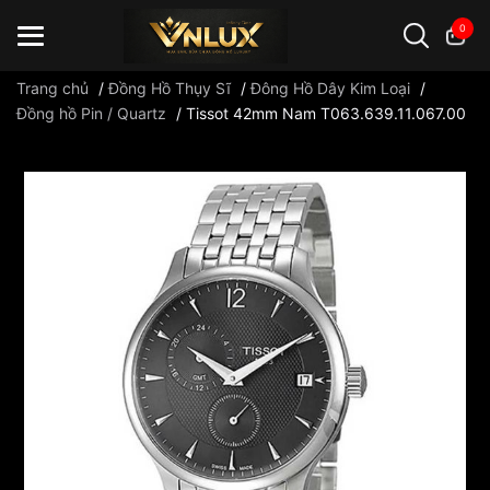
0
Trang chủ
/
Đồng Hồ Thụy Sĩ
/
Đông Hồ Dây Kim Loại
/
Đồng hồ Pin / Quartz
/
Tissot 42mm Nam T063.639.11.067.00
Đồng hồ casio
đồng hồ G-Shock
đồng hồ Orient
...