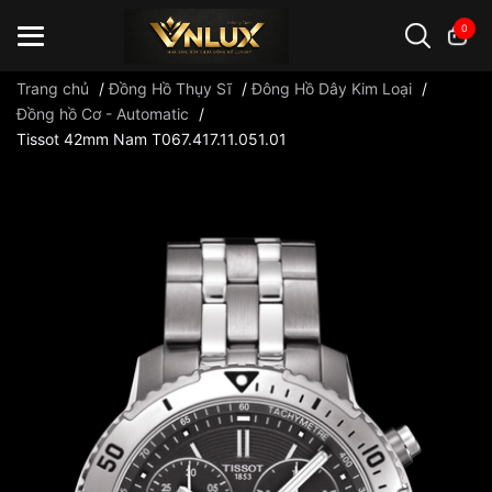
0
Trang chủ
/
Đồng Hồ Thụy Sĩ
/
Đông Hồ Dây Kim Loại
/
Đồng hồ Cơ - Automatic
/
Tissot 42mm Nam T067.417.11.051.01
Đồng hồ casio
đồng hồ G-Shock
đồng hồ Orient
...