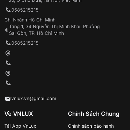
56, Ô Chợ Dừa, Hà Nội, Việt Nam
Hỗ trợ nhanh chóng – minh bạch
0585215215
Đảm bảo quyền lợi khách hàng
Đồng hành cùng khách hàng trong suốt quá
Chi Nhánh Hồ Chí Minh
trình sử dụng
Tầng 1, 34 Nguyễn Thị Minh Khai, Phường
Sài Gòn, TP. Hồ Chí Minh
Giao hàng tận nơi
0585215215
Khách hàng kiểm tra và thanh toán trực tiếp
cho nhân viên giao hàng
Xác nhận đơn hàng và thanh toán
VNLUX tiến hành giao hàng đến địa chỉ yêu
cầu
Từ khóa SEO:
vnlux.vn@gmail.com
Về VNLUX
Chính Sách Chung
Tải App VnLux
Chính sách bảo hành