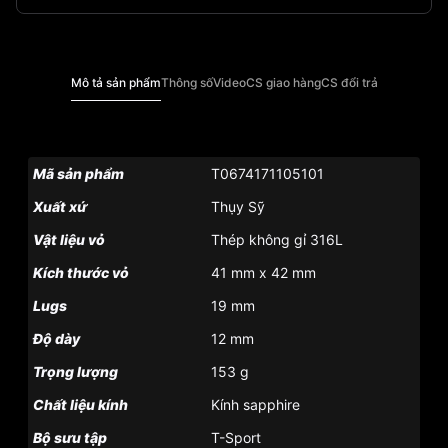
Mô tả sản phẩm
Thông số
Video
CS giao hàng
CS đổi trả
Mã sản phẩm
T0674171105101
Xuất xứ
Thụy Sỹ
Vật liệu vỏ
Thép không gỉ 316L
Kích thước vỏ
41 mm x 42 mm
Lugs
19 mm
Độ dày
12 mm
Trọng lượng
153 g
Chất liệu kính
Kính sapphire
Bộ sưu tập
T-Sport