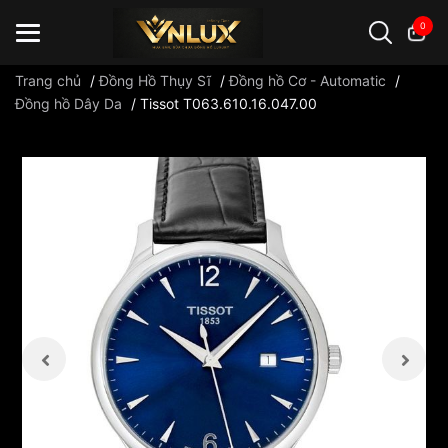
0
Trang chủ
/
Đồng Hồ Thụy Sĩ
/
Đồng hồ Cơ - Automatic
/
Đồng hồ Dây Da
/
Tissot T063.610.16.047.00
Đồng hồ casio
đồng hồ G-Shock
đồng hồ Orient
...