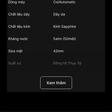
Dòng máy
Cơ/Automatic
Chất liệu dây
Dây da
Chất liệu kính
Kính Sapphire
Kháng nước
5atm (50mét)
Size mặt
42mm
Xuất xứ
Đồng hồ Thụy Sỹ
Chất liệu vỏ
Thép không gỉ
Xem thêm
Hình dạng
Mặt tròn
Màu vỏ
Bạc
Thương Hiệu
Đồng Hồ Tissot