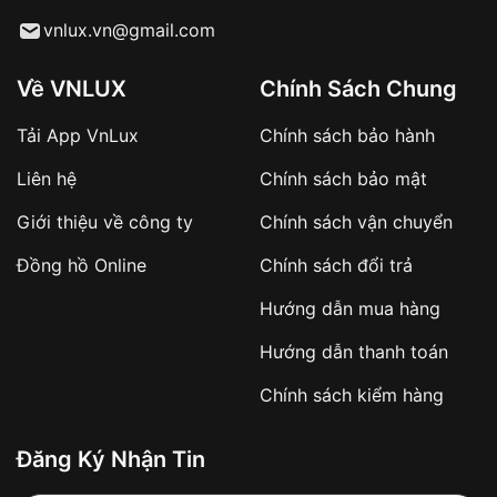
Từ khóa SEO:
vnlux.vn@gmail.com
Về VNLUX
Chính Sách Chung
Tải App VnLux
Chính sách bảo hành
Áp dụng với các đơn hàng giá trị cao hoặc
Liên hệ
Chính sách bảo mật
sản phẩm đặc biệt
Khách hàng cần
đặt cọc trước 10% giá trị đơn
Giới thiệu về công ty
Chính sách vận chuyển
hàng
Số tiền còn lại thanh toán khi nhận hàng hoặc
Đồng hồ Online
Chính sách đổi trả
theo thỏa thuận
Hướng dẫn mua hàng
Lợi ích của việc đặt cọc:
Hướng dẫn thanh toán
✔️ Đảm bảo xử lý đơn hàng nhanh chóng
Chính sách kiểm hàng
✔️ Hạn chế tình trạng hủy đơn không mong
muốn
Đăng Ký Nhận Tin
Từ khóa SEO: