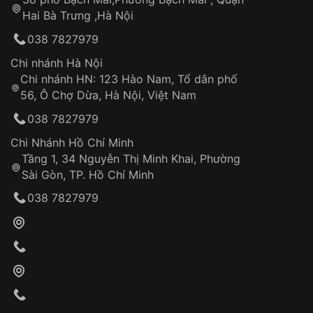
Tự ý sửa chữa
Hai Bà Trưng ,Hà Nội
Xem thêm
Can thiệp tại các nơi không thuộc hệ
038 7827979
thống VNLUX
Hotline: 0585 215 215
Chi nhánh Hà Nội
Chi nhánh HN: 123 Hào Nam, Tổ dân phố
Từ khóa SEO:
56, Ô Chợ Dừa, Hà Nội, Việt Nam
Hỗ trợ nhanh chóng – minh bạch
038 7827979
Đảm bảo quyền lợi khách hàng
Đồng hành cùng khách hàng trong suốt quá
Chi Nhánh Hồ Chí Minh
trình sử dụng
Tầng 1, 34 Nguyễn Thị Minh Khai, Phường
Sài Gòn, TP. Hồ Chí Minh
Giao hàng tận nơi
038 7827979
Khách hàng kiểm tra và thanh toán trực tiếp
cho nhân viên giao hàng
Xác nhận đơn hàng và thanh toán
VNLUX tiến hành giao hàng đến địa chỉ yêu
cầu