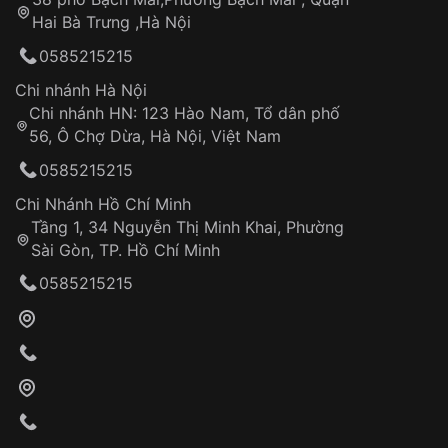
Tự ý sửa chữa
Hai Bà Trưng ,Hà Nội
Can thiệp tại các nơi không thuộc hệ
0585215215
thống VNLUX
Hotline: 0585 215 215
Chi nhánh Hà Nội
Chi nhánh HN: 123 Hào Nam, Tổ dân phố
Từ khóa SEO:
56, Ô Chợ Dừa, Hà Nội, Việt Nam
Hỗ trợ nhanh chóng – minh bạch
0585215215
Đảm bảo quyền lợi khách hàng
Đồng hành cùng khách hàng trong suốt quá
Chi Nhánh Hồ Chí Minh
trình sử dụng
Tầng 1, 34 Nguyễn Thị Minh Khai, Phường
Sài Gòn, TP. Hồ Chí Minh
Giao hàng tận nơi
0585215215
Khách hàng kiểm tra và thanh toán trực tiếp
cho nhân viên giao hàng
Xác nhận đơn hàng và thanh toán
VNLUX tiến hành giao hàng đến địa chỉ yêu
cầu