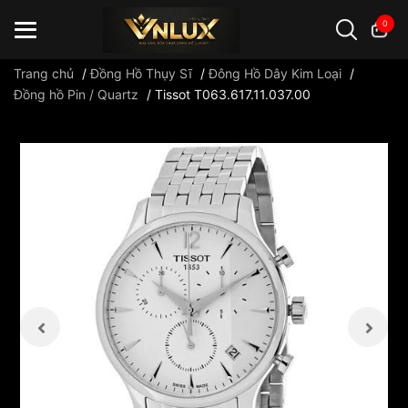
0
Trang chủ
/
Đồng Hồ Thụy Sĩ
/
Đông Hồ Dây Kim Loại
/
Đồng hồ Pin / Quartz
/
Tissot T063.617.11.037.00
Đồng hồ casio
đồng hồ G-Shock
đồng hồ Orient
...