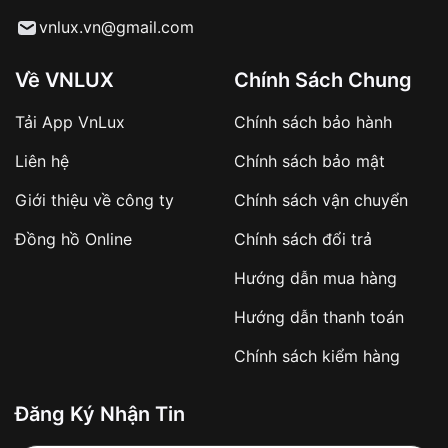
Từ khóa SEO:
vnlux.vn@gmail.com
Về VNLUX
Chính Sách Chung
Tải App VnLux
Chính sách bảo hành
Áp dụng với các đơn hàng giá trị cao hoặc
Liên hệ
Chính sách bảo mật
sản phẩm đặc biệt
Khách hàng cần
đặt cọc trước 10% giá trị đơn
Giới thiệu về công ty
Chính sách vận chuyển
hàng
Số tiền còn lại thanh toán khi nhận hàng hoặc
Đồng hồ Online
Chính sách đổi trả
theo thỏa thuận
Hướng dẫn mua hàng
Lợi ích của việc đặt cọc:
Hướng dẫn thanh toán
✔️ Đảm bảo xử lý đơn hàng nhanh chóng
Chính sách kiểm hàng
✔️ Hạn chế tình trạng hủy đơn không mong
muốn
Đăng Ký Nhận Tin
Từ khóa SEO: