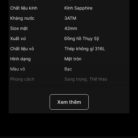
Chất liệu kính
Kính Sapphire
Kháng nước
3ATM
Size mặt
42mm
Xuất xứ
Đồng hồ Thụy Sỹ
Chất liệu vỏ
Thép không gỉ 316L
Hình dạng
Mặt tròn
Màu vỏ
Bạc
Phong cách
Sang trọng, Thể thao
Tính năng
Chronograph, Lịch ngày, Giờ, Phút, 
Độ dầy
11.07mm
Xem thêm
Màu mặt
Trắng
Những sản phẩm tương tự
"Tissot
T063.617.11.037.00":
Thương Hiệu
Đồng Hồ Tissot