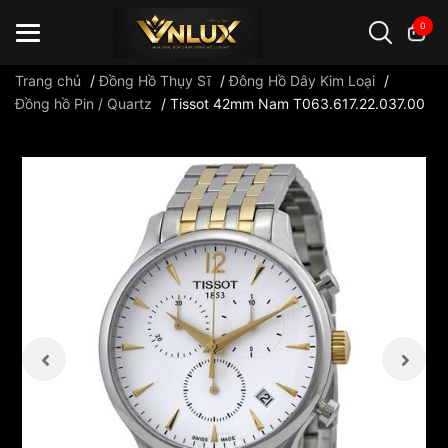
0
Trang chủ
/
Đồng Hồ Thụy Sĩ
/
Đông Hồ Dây Kim Loại
/
Đồng hồ Pin / Quartz
/
Tissot 42mm Nam T063.617.22.037.00
Đồng hồ casio
đồng hồ G-Shock
đồng hồ Orient
...