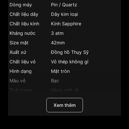
Dòng máy
Pin / Quartz
Chất liệu dây
Dây kim loại
Chất liệu kính
Kính Sapphire
Kháng nước
3 atm
Size mặt
42mm
Xuất xứ
Đồng hồ Thụy Sỹ
Chất liệu vỏ
Vỏ thép không gỉ
Hình dạng
Mặt tròn
Màu vỏ
Bạc
Tình trạng
Hàng mới về
Phong cách
Sang trọng
Xem thêm
Tính năng
Chronograph, Giờ, phút, giây, Lịch 
Độ dầy
11.1mm
Màu mặt
Mặt trắng