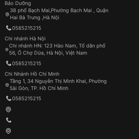
Thời gian tính từ khi xác nhận đơn hàng thành
Vỏ đồng hồ
Bảo Dưỡng
công
Sản phẩm đã bị:
38 phố Bạch Mai,Phường Bạch Mai , Quận
Tự ý sửa chữa
Hai Bà Trưng ,Hà Nội
Can thiệp tại các nơi không thuộc hệ
0585215215
thống VNLUX
Hotline: 0585 215 215
Chi nhánh Hà Nội
Chi nhánh HN: 123 Hào Nam, Tổ dân phố
Từ khóa SEO:
56, Ô Chợ Dừa, Hà Nội, Việt Nam
Hỗ trợ nhanh chóng – minh bạch
0585215215
Đảm bảo quyền lợi khách hàng
Đồng hành cùng khách hàng trong suốt quá
Chi Nhánh Hồ Chí Minh
trình sử dụng
Tầng 1, 34 Nguyễn Thị Minh Khai, Phường
Sài Gòn, TP. Hồ Chí Minh
Giao hàng tận nơi
0585215215
Khách hàng kiểm tra và thanh toán trực tiếp
cho nhân viên giao hàng
Xác nhận đơn hàng và thanh toán
VNLUX tiến hành giao hàng đến địa chỉ yêu