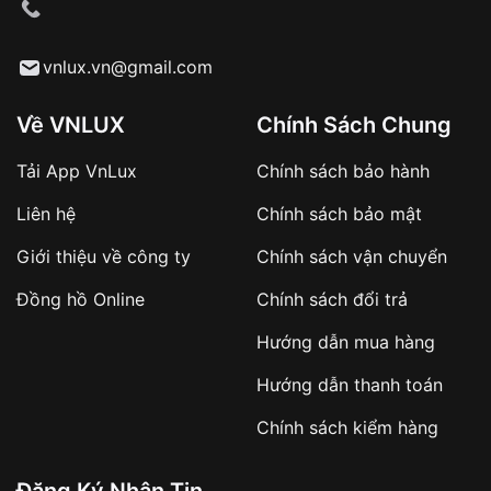
cầu
Từ khóa SEO:
vnlux.vn@gmail.com
Về VNLUX
Chính Sách Chung
Tải App VnLux
Chính sách bảo hành
Áp dụng với các đơn hàng giá trị cao hoặc
Liên hệ
Chính sách bảo mật
sản phẩm đặc biệt
Khách hàng cần
đặt cọc trước 10% giá trị đơn
Giới thiệu về công ty
Chính sách vận chuyển
hàng
Số tiền còn lại thanh toán khi nhận hàng hoặc
Đồng hồ Online
Chính sách đổi trả
theo thỏa thuận
Hướng dẫn mua hàng
Lợi ích của việc đặt cọc:
Hướng dẫn thanh toán
✔️ Đảm bảo xử lý đơn hàng nhanh chóng
Chính sách kiểm hàng
✔️ Hạn chế tình trạng hủy đơn không mong
muốn
Đăng Ký Nhận Tin