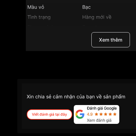
Màu vỏ
Bạc
Tình trạng
Hàng mới về
Phong cách
Sang trọng
Tính năng
Lịch ngày, Giờ, phút, g
Xem thêm
Độ dầy
8.4mm
Màu mặt
Mặt trắng
Những sản phẩm tương tự
"Tissot T085.410.22
Xin chia sẻ cảm nhận của bạn về sản phẩm
Viết đánh giá tại đây