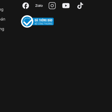
ng
oán
àng