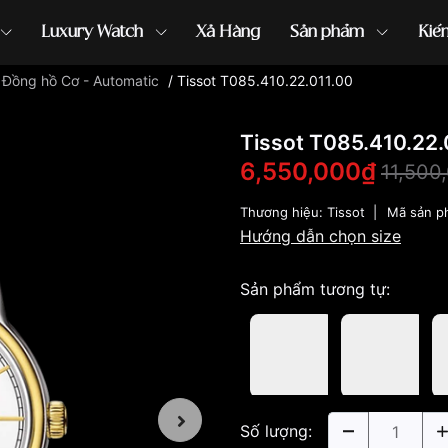
Luxury Watch
Xả Hàng
Sản phẩm
Kiế
/
Đồng hồ Cơ - Automatic
/
Tissot T085.410.22.011.00
ồng hồ G-Shock
đồng hồ Orient
...
Tissot T085.410.22.
6,550,000₫
11,500
Thương hiệu:
Tissot
|
Mã sản p
Hướng dẫn chọn size
Sản phẩm tương tự:
Số lượng: