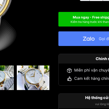
Mua ngay - Free ship
Kiểm tra hàng trước khi than
Gọi 
Chính 
Miễn phí vận chuy
Cam kết hàng chín
Hệ thống cử
vui lòng l