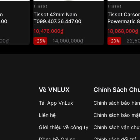
Tissot
Tissot
m
Tissot 42mm Nam
Tissot Carso
.00
T099.407.36.447.00
Powermatic 
T122.407.36
10,476,000₫
18,068,000₫
– Đồng hồ na
000₫
14,000,000₫
22,5
-26%
-20%
mạ vàng hồng
Về VNLUX
Chính Sách Ch
Tải App VnLux
Chính sách bảo hà
Liên hệ
Chính sách bảo mậ
Giới thiệu về công ty
Chính sách vận ch
Đồng hồ Online
Chính sách đổi trả