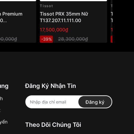
Tissot
Tissot
n Premium
Tissot PRX 35mm Nữ
Tissot 4
80
T137.207.11.111.00
T063.907.
.033.00 (40mm)
17,500,000₫
16,100,00
m cơ Thụy Sỹ
00,000₫
28,300,000₫
2
-39%
-36%
 sang trọng
ung
Đăng Ký Nhận Tin
nh
Đăng ký
t
uyển
Theo Dõi Chúng Tôi