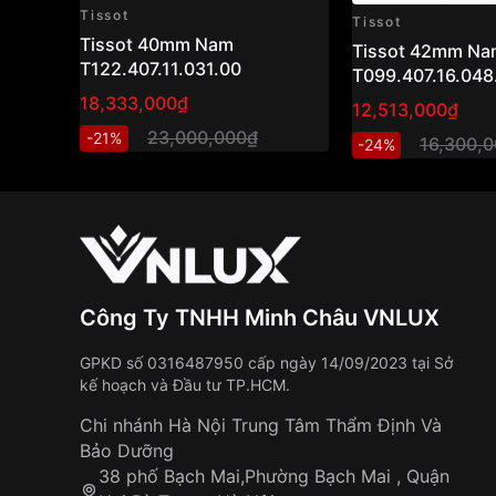
Tissot
Tissot
Tissot 40mm Nam
Tissot 42mm Na
T122.407.11.031.00
T099.407.16.048
18,333,000₫
12,513,000₫
23,000,000₫
-21%
16,300,
-24%
Công Ty TNHH Minh Châu VNLUX
GPKD số 0316487950 cấp ngày 14/09/2023 tại Sở
kế hoạch và Đầu tư TP.HCM.
Chi nhánh Hà Nội Trung Tâm Thẩm Định Và
Bảo Dưỡng
38 phố Bạch Mai,Phường Bạch Mai , Quận