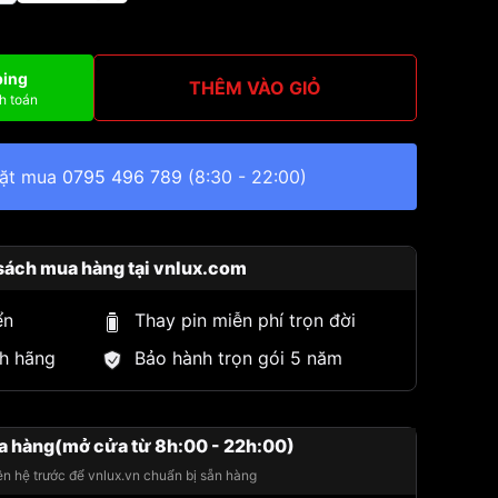
ping
THÊM VÀO GIỎ
h toán
đặt mua
0795 496 789
(8:30 - 22:00)
sách mua hàng tại vnlux.com
ển
Thay pin miễn phí trọn đời
h hãng
Bảo hành trọn gói 5 năm
a hàng(mở cửa từ 8h:00 - 22h:00)
iên hệ trước để vnlux.vn chuẩn bị sẵn hàng