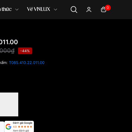
0
n thức
Về VNLUX
011.00
,000₫
-44%
hẩm:
T085.410.22.011.00