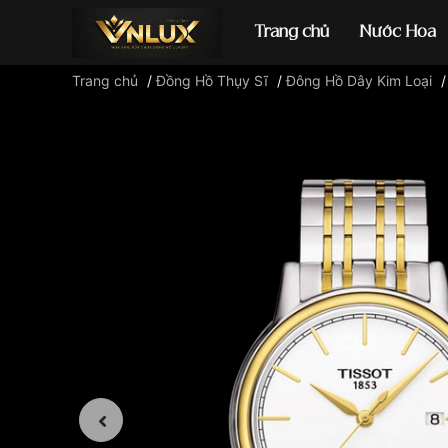
Trang chủ
Nước Hoa
Trang chủ
/
Đồng Hồ Thụy Sĩ
/
Đông Hồ Dây Kim Loại
Đồng hồ casio
đ