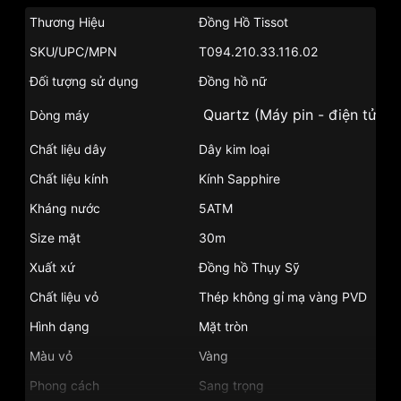
Thương Hiệu
Đồng Hồ Tissot
SKU/UPC/MPN
T094.210.33.116.02
Đối tượng sử dụng
Đồng hồ nữ
Quartz (Máy pin - điện tử)
Dòng máy
Chất liệu dây
Dây kim loại
Chất liệu kính
Kính Sapphire
Kháng nước
5ATM
Size mặt
30m
Xuất xứ
Đồng hồ Thụy Sỹ
Chất liệu vỏ
Thép không gỉ mạ vàng PVD
Hình dạng
Mặt tròn
Màu vỏ
Vàng
Phong cách
Sang trọng