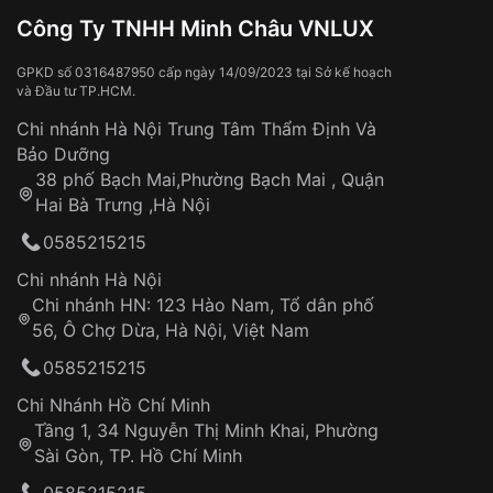
Đồng hồ bị hư hỏng do:
Công Ty TNHH Minh Châu VNLUX
Va đập, rơi vỡ
Thời gian vận chuyển trung bình:
Tai nạn hoặc tác động từ bên ngoài
3 – 5 ngày
GPKD số 0316487950 cấp ngày 14/09/2023 tại Sở kế hoạch
và Đầu tư TP.HCM.
làm việc
Hao mòn tự nhiên theo thời gian:
Áp dụng cho tất cả tỉnh thành trên toàn quốc
Dây đeo
Chi nhánh Hà Nội Trung Tâm Thẩm Định Và
Thời gian tính từ khi xác nhận đơn hàng thành
Vỏ đồng hồ
Bảo Dưỡng
công
Sản phẩm đã bị:
38 phố Bạch Mai,Phường Bạch Mai , Quận
Tự ý sửa chữa
Hai Bà Trưng ,Hà Nội
Can thiệp tại các nơi không thuộc hệ
0585215215
thống VNLUX
Hotline: 0585 215 215
Chi nhánh Hà Nội
Chi nhánh HN: 123 Hào Nam, Tổ dân phố
Từ khóa SEO:
56, Ô Chợ Dừa, Hà Nội, Việt Nam
Hỗ trợ nhanh chóng – minh bạch
0585215215
Đảm bảo quyền lợi khách hàng
Đồng hành cùng khách hàng trong suốt quá
Chi Nhánh Hồ Chí Minh
trình sử dụng
Tầng 1, 34 Nguyễn Thị Minh Khai, Phường
Sài Gòn, TP. Hồ Chí Minh
Giao hàng tận nơi
0585215215