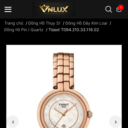
0
Trang chủ
/
Đồng Hồ Thụy Sĩ
/
Đông Hồ Dây Kim Loại
/
Đồng hồ Pin / Quartz
/
Tissot T094.210.33.116.02
Đồng hồ casio
đồng hồ G-Shock
đồng hồ Orient
...