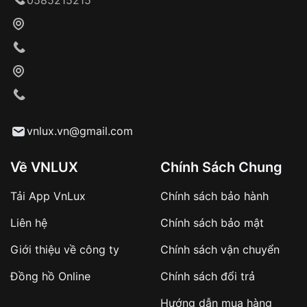
Khách hàng kiểm tra và thanh toán trực tiếp
cho nhân viên giao hàng
Xác nhận đơn hàng và thanh toán
VNLUX tiến hành giao hàng đến địa chỉ yêu
cầu
Từ khóa SEO:
vnlux.vn@gmail.com
Về VNLUX
Chính Sách Chung
Tải App VnLux
Chính sách bảo hành
Áp dụng với các đơn hàng giá trị cao hoặc
Liên hệ
Chính sách bảo mật
sản phẩm đặc biệt
Khách hàng cần
đặt cọc trước 10% giá trị đơn
Giới thiệu về công ty
Chính sách vận chuyển
hàng
Số tiền còn lại thanh toán khi nhận hàng hoặc
Đồng hồ Online
Chính sách đổi trả
theo thỏa thuận
Hướng dẫn mua hàng