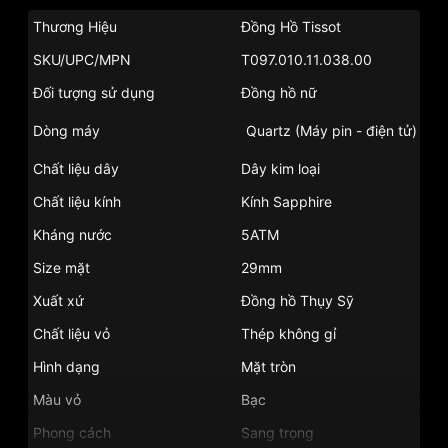
Thương Hiệu
Đồng Hồ Tissot
SKU/UPC/MPN
T097.010.11.038.00
Đối tượng sử dụng
Đồng hồ nữ
Dòng máy
Quartz (Máy pin - điện tử)
Chất liệu dây
Dây kim loại
Chất liệu kính
Kính Sapphire
Kháng nước
5ATM
Size mặt
29mm
Xuất xứ
Đồng hồ Thụy Sỹ
Chất liệu vỏ
Thép không gỉ
Hình dạng
Mặt tròn
Màu vỏ
Bạc
Phong cách
Sang trọng