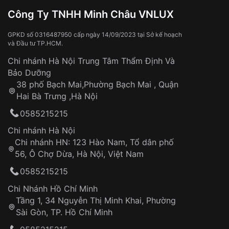
Đồng hồ bị hư hỏng do:
Công Ty TNHH Minh Châu VNLUX
Va đập, rơi vỡ
Thời gian vận chuyển trung bình:
Tai nạn hoặc tác động từ bên ngoài
3 – 5 ngày
GPKD số 0316487950 cấp ngày 14/09/2023 tại Sở kế hoạch
và Đầu tư TP.HCM.
làm việc
Hao mòn tự nhiên theo thời gian:
Áp dụng cho tất cả tỉnh thành trên toàn quốc
Dây đeo
Chi nhánh Hà Nội Trung Tâm Thẩm Định Và
Thời gian tính từ khi xác nhận đơn hàng thành
Vỏ đồng hồ
Bảo Dưỡng
công
Sản phẩm đã bị:
38 phố Bạch Mai,Phường Bạch Mai , Quận
Tự ý sửa chữa
Hai Bà Trưng ,Hà Nội
Can thiệp tại các nơi không thuộc hệ
0585215215
thống VNLUX
Hotline: 0585 215 215
Chi nhánh Hà Nội
Chi nhánh HN: 123 Hào Nam, Tổ dân phố
Từ khóa SEO:
56, Ô Chợ Dừa, Hà Nội, Việt Nam
Hỗ trợ nhanh chóng – minh bạch
0585215215
Đảm bảo quyền lợi khách hàng
Đồng hành cùng khách hàng trong suốt quá
Chi Nhánh Hồ Chí Minh
trình sử dụng
Tầng 1, 34 Nguyễn Thị Minh Khai, Phường
Sài Gòn, TP. Hồ Chí Minh
Giao hàng tận nơi