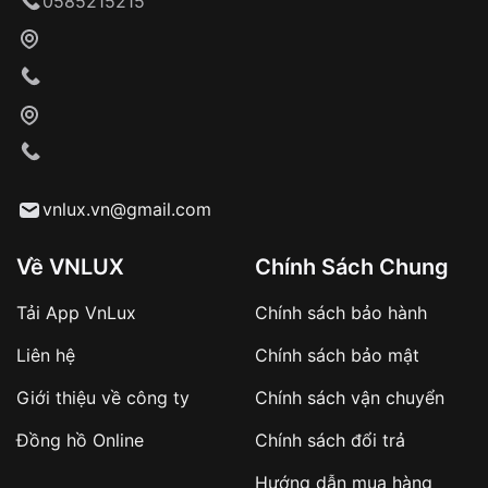
0585215215
Khách hàng kiểm tra và thanh toán trực tiếp
cho nhân viên giao hàng
Xác nhận đơn hàng và thanh toán
VNLUX tiến hành giao hàng đến địa chỉ yêu
cầu
Từ khóa SEO:
vnlux.vn@gmail.com
Về VNLUX
Chính Sách Chung
Tải App VnLux
Chính sách bảo hành
Áp dụng với các đơn hàng giá trị cao hoặc
Liên hệ
Chính sách bảo mật
sản phẩm đặc biệt
Khách hàng cần
đặt cọc trước 10% giá trị đơn
Giới thiệu về công ty
Chính sách vận chuyển
hàng
Số tiền còn lại thanh toán khi nhận hàng hoặc
Đồng hồ Online
Chính sách đổi trả
theo thỏa thuận
Hướng dẫn mua hàng