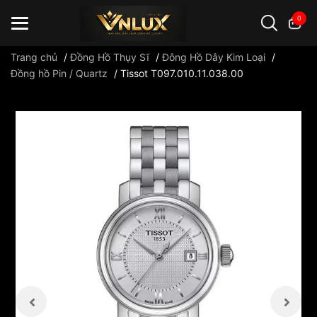
0
Trang chủ
/
Đồng Hồ Thụy Sĩ
/
Đông Hồ Dây Kim Loại
/
Đồng hồ Pin / Quartz
/
Tissot T097.010.11.038.00
Đồng hồ casio
đồng hồ G-Shock
đồng hồ Orient
...