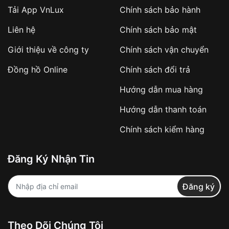
Tải App VnLux
Chính sách bảo hành
Áp dụng với các đơn hàng giá trị cao hoặc
Liên hệ
Chính sách bảo mật
sản phẩm đặc biệt
Khách hàng cần
đặt cọc trước 10% giá trị đơn
Giới thiệu về công ty
Chính sách vận chuyển
hàng
Số tiền còn lại thanh toán khi nhận hàng hoặc
Đồng hồ Online
Chính sách đổi trả
theo thỏa thuận
Hướng dẫn mua hàng
Lợi ích của việc đặt cọc:
Hướng dẫn thanh toán
✔️ Đảm bảo xử lý đơn hàng nhanh chóng
Chính sách kiểm hàng
✔️ Hạn chế tình trạng hủy đơn không mong
muốn
Đăng Ký Nhận Tin
Từ khóa SEO:
Đăng ký
Khách hàng được
kiểm tra hàng trước khi
Theo Dõi Chúng Tôi