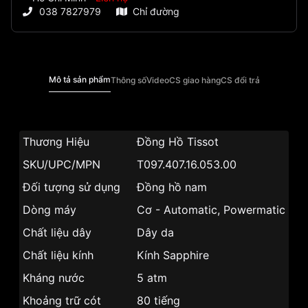
038 7827979
Chỉ đường
Mô tả sản phẩm
Thông số
Video
CS giao hàng
CS đổi trả
Thương Hiệu
Đồng Hồ Tissot
SKU/UPC/MPN
T097.407.16.053.00
Đối tượng sử dụng
Đồng hồ nam
Dòng máy
Cơ - Automatic, Powermatic 80
Chất liệu dây
Dây da
Chất liệu kính
Kính Sapphire
Kháng nước
5 atm
Khoảng trữ cót
80 tiếng