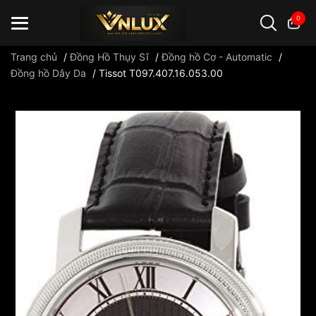
0
Trang chủ
/
Đồng Hồ Thụy Sĩ
/
Đồng hồ Cơ - Automatic
/
Đồng hồ Dây Da
/
Tissot T097.407.16.053.00
Đồng hồ casio
đồng hồ G-Shock
đồng hồ Orient
...