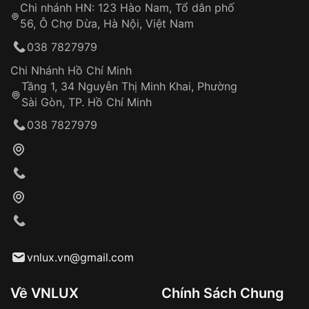
Chi nhánh HN: 123 Hào Nam, Tổ dân phố
Từ khóa SEO:
56, Ô Chợ Dừa, Hà Nội, Việt Nam
Hỗ trợ nhanh chóng – minh bạch
038 7827979
Đảm bảo quyền lợi khách hàng
Đồng hành cùng khách hàng trong suốt quá
Chi Nhánh Hồ Chí Minh
trình sử dụng
Tầng 1, 34 Nguyễn Thị Minh Khai, Phường
Sài Gòn, TP. Hồ Chí Minh
Giao hàng tận nơi
038 7827979
Khách hàng kiểm tra và thanh toán trực tiếp
cho nhân viên giao hàng
Xác nhận đơn hàng và thanh toán
VNLUX tiến hành giao hàng đến địa chỉ yêu
cầu
Từ khóa SEO:
vnlux.vn@gmail.com
Về VNLUX
Chính Sách Chung