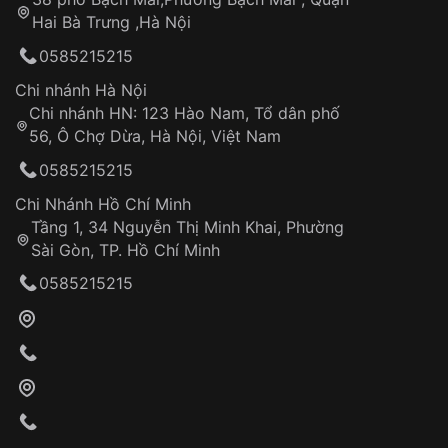
Tự ý sửa chữa
Hai Bà Trưng ,Hà Nội
Can thiệp tại các nơi không thuộc hệ
0585215215
thống VNLUX
Hotline: 0585 215 215
Chi nhánh Hà Nội
Chi nhánh HN: 123 Hào Nam, Tổ dân phố
Từ khóa SEO:
56, Ô Chợ Dừa, Hà Nội, Việt Nam
Hỗ trợ nhanh chóng – minh bạch
0585215215
Đảm bảo quyền lợi khách hàng
Đồng hành cùng khách hàng trong suốt quá
Chi Nhánh Hồ Chí Minh
trình sử dụng
Tầng 1, 34 Nguyễn Thị Minh Khai, Phường
Sài Gòn, TP. Hồ Chí Minh
Giao hàng tận nơi
0585215215
Khách hàng kiểm tra và thanh toán trực tiếp
cho nhân viên giao hàng
Xác nhận đơn hàng và thanh toán
VNLUX tiến hành giao hàng đến địa chỉ yêu
cầu