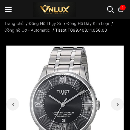
0
Trang chủ
/
Đồng Hồ Thụy Sĩ
/
Đông Hồ Dây Kim Loại
/
Đồng hồ Cơ - Automatic
/
Tissot T099.408.11.058.00
Đồng hồ casio
đồng hồ G-Shock
đồng hồ Orient
...