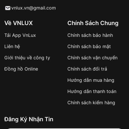
Từ khóa SEO:
vnlux.vn@gmail.com
Về VNLUX
Chính Sách Chung
Tải App VnLux
Chính sách bảo hành
Áp dụng với các đơn hàng giá trị cao hoặc
Liên hệ
Chính sách bảo mật
sản phẩm đặc biệt
Khách hàng cần
đặt cọc trước 10% giá trị đơn
Giới thiệu về công ty
Chính sách vận chuyển
hàng
Số tiền còn lại thanh toán khi nhận hàng hoặc
Đồng hồ Online
Chính sách đổi trả
theo thỏa thuận
Hướng dẫn mua hàng
Lợi ích của việc đặt cọc:
Hướng dẫn thanh toán
✔️ Đảm bảo xử lý đơn hàng nhanh chóng
Chính sách kiểm hàng
✔️ Hạn chế tình trạng hủy đơn không mong
muốn
Đăng Ký Nhận Tin
Từ khóa SEO: