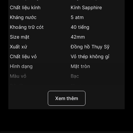
Chất liệu kính
Kính Sapphire
Kháng nước
5 atm
Khoảng trữ cót
40 tiếng
Size mặt
42mm
Xuất xứ
Đồng hồ Thụy Sỹ
Chất liệu vỏ
Vỏ thép không gỉ
Hình dạng
Mặt tròn
Màu vỏ
Bạc
Độ dầy
11mm
Màu mặt
Mặt đen
Xem thêm
Những sản phẩm tương tự
"Tissot
T099.408.11.058.00":
Thương Hiệu
Đồng Hồ Tissot