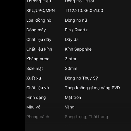
Thương Hiệu
Đồng Hồ Tissot
SKU/UPC/MPN
T112.210.36.051.00
Loại đồng hồ
Đồng hồ nữ
Dòng máy
Pin / Quartz
Chất liệu dây
Dây da
Chất liệu kính
Kính Sapphire
Kháng nước
3 atm
Size mặt
30mm
Xuất xứ
Đồng hồ Thụy Sỹ
Chất liệu vỏ
Thép không gỉ mạ vàng PVD
Hình dạng
Mặt tròn
Màu vỏ
Vàng
Phong cách
Sang trọng, Thời trang
Tính năng
Giờ, phút, giây