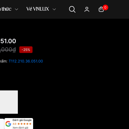
0
n thức
Về VNLUX
051.00
0,000₫
-25%
hẩm:
T112.210.36.051.00