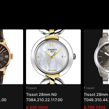
Tissot
Tissot
Tissot 28mm Nữ
Tissot 28mm
.00
T084.210.22.117.00
T049.310.44.
6,430,000₫
9,786,330₫