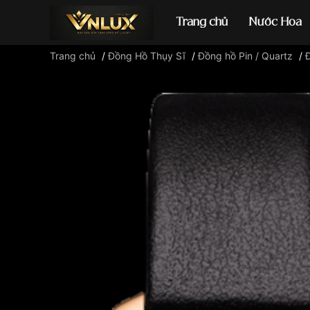
Trang chủ
Nước Hoa
Trang chủ
/
Đồng Hồ Thụy Sĩ
/
Đồng hồ Pin / Quartz
/
Đồng hồ casio
đ