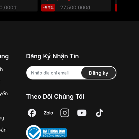
10,000₫
27,500,000₫
3
-53%
-28%
ung
Đăng Ký Nhận Tin
nh
Đăng ký
t
uyển
Theo Dõi Chúng Tôi
ng
oán