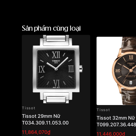
Sản phẩm cùng loại
Tissot
Tissot
Tissot 29mm Nữ
Tissot 32mm Nữ
T034.309.11.053.00
T099.207.36.448
11,864,070₫
11,446,000₫