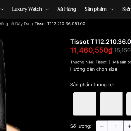
Luxury Watch
Xả Hàng
Sản phẩm
Kiế
Đồng hồ Dây Da
/
Tissot T112.210.36.051.00
ồng hồ G-Shock
đồng hồ Orient
...
Tissot T112.210.36.
11,460,550₫
15,15
Thương hiệu:
Tissot
|
Mã sản p
Hướng dẫn chọn size
Sản phẩm tương tự:
Số lượng: