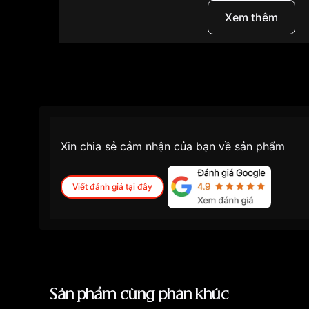
Độ dầy
8.7mm
Xem thêm
Màu mặt
Mặt đen
Những sản phẩm tương tự
"Tissot T112.210.36
Xin chia sẻ cảm nhận của bạn về sản phẩm
Viết đánh giá tại đây
Sản phẩm cùng phân khúc