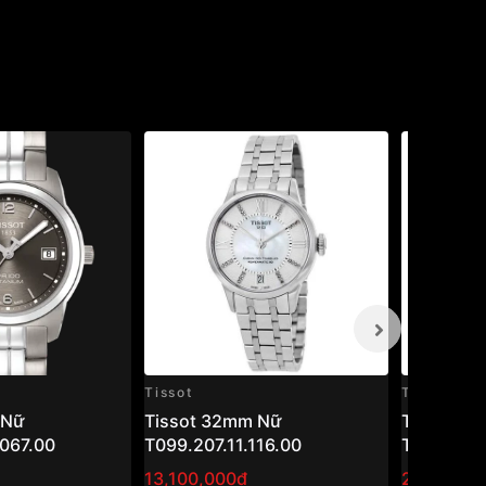
Tissot
Tissot
 Nữ
Tissot 32mm Nữ
Tissot 2
067.00
T099.207.11.116.00
T006.207.
13,100,000₫
21,728,0