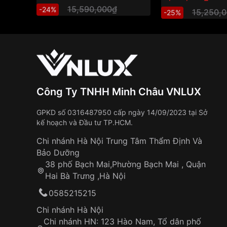
15,590,000₫
-24%
15,250,
-25%
Công Ty TNHH Minh Châu VNLUX
GPKD số 0316487950 cấp ngày 14/09/2023 tại Sở
kế hoạch và Đầu tư TP.HCM.
Chi nhánh Hà Nội Trung Tâm Thẩm Định Và
Bảo Dưỡng
38 phố Bạch Mai,Phường Bạch Mai , Quận
Hai Bà Trưng ,Hà Nội
0585215215
Chi nhánh Hà Nội
Chi nhánh HN: 123 Hào Nam, Tổ dân phố