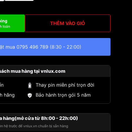
ping
THÊM VÀO GIỎ
h toán
đặt mua
0795 496 789
(8:30 - 22:00)
sách mua hàng tại vnlux.com
ển
Thay pin miễn phí trọn đời
h hãng
Bảo hành trọn gói 5 năm
a hàng(mở cửa từ 8h:00 - 22h:00)
iên hệ trước để vnlux.vn chuẩn bị sẵn hàng