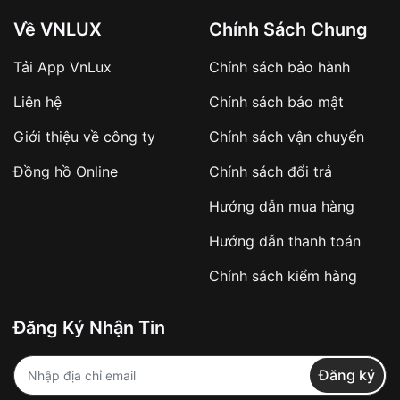
Về VNLUX
Chính Sách Chung
Tải App VnLux
Chính sách bảo hành
Áp dụng với các đơn hàng giá trị cao hoặc
Liên hệ
Chính sách bảo mật
sản phẩm đặc biệt
Khách hàng cần
đặt cọc trước 10% giá trị đơn
Giới thiệu về công ty
Chính sách vận chuyển
hàng
Số tiền còn lại thanh toán khi nhận hàng hoặc
Đồng hồ Online
Chính sách đổi trả
theo thỏa thuận
Hướng dẫn mua hàng
Lợi ích của việc đặt cọc:
Hướng dẫn thanh toán
✔️ Đảm bảo xử lý đơn hàng nhanh chóng
Chính sách kiểm hàng
✔️ Hạn chế tình trạng hủy đơn không mong
muốn
Đăng Ký Nhận Tin
Từ khóa SEO:
Đăng ký