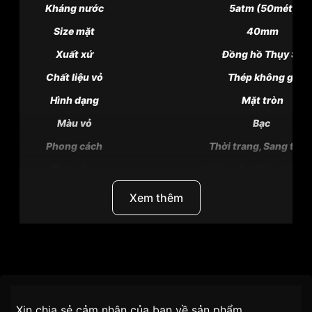
Kháng nước
5atm (50mét)
Size mặt
40mm
Xuất xứ
Đồng hồ Thụy Sỹ
Chất liệu vỏ
Thép không gỉ
Hình dạng
Mặt tròn
Màu vỏ
Bạc
Phong cách
Thời trang, Sang trọn
Tính năng
Lịch ngày, Giờ, phút, g
Độ dầy
10.3mm
Xem thêm
Màu mặt
Trắng
Những sản phẩm tương tự
"Tissot 40mm Nam
T122.407.11.031.00":
Thương Hiệu
Đồng Hồ Tissot
SKU/UPC/MPN
T122.407.11.031.00
Chính sách vận chuyển VNLUX
Xin chia sẻ cảm nhận của bạn về sản phẩm