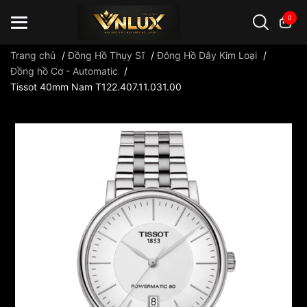
0
Trang chủ
/
Đồng Hồ Thụy Sĩ
/
Đông Hồ Dây Kim Loại
/
Đồng hồ Cơ - Automatic
/
Tissot 40mm Nam T122.407.11.031.00
Đồng hồ casio
đồng hồ G-Shock
đồng hồ Orient
...