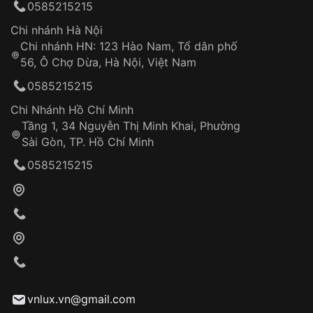
0585215215
thống VNLUX
Hotline: 0585 215 215
Chi nhánh Hà Nội
Chi nhánh HN: 123 Hào Nam, Tổ dân phố
Từ khóa SEO:
56, Ô Chợ Dừa, Hà Nội, Việt Nam
Hỗ trợ nhanh chóng – minh bạch
0585215215
Đảm bảo quyền lợi khách hàng
Đồng hành cùng khách hàng trong suốt quá
Chi Nhánh Hồ Chí Minh
trình sử dụng
Tầng 1, 34 Nguyễn Thị Minh Khai, Phường
Sài Gòn, TP. Hồ Chí Minh
Giao hàng tận nơi
0585215215
Khách hàng kiểm tra và thanh toán trực tiếp
cho nhân viên giao hàng
Xác nhận đơn hàng và thanh toán
VNLUX tiến hành giao hàng đến địa chỉ yêu
cầu
Từ khóa SEO:
vnlux.vn@gmail.com