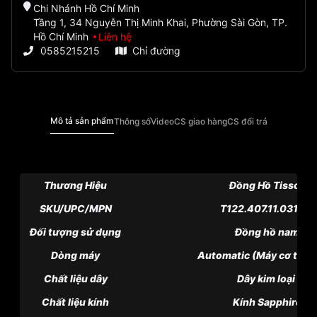
Chi Nhánh Hồ Chí Minh
Tầng 1, 34 Nguyễn Thị Minh Khai, Phường Sài Gòn, TP.
Hồ Chí Minh
Liên hệ
0585215215
Chỉ đường
Mô tả sản phẩm
Thông số
Video
CS giao hàng
CS đổi trả
Thương Hiệu
Đồng Hồ Tissot
SKU/UPC/MPN
T122.407.11.031.00
Đối tượng sử dụng
Đồng hồ nam
Dòng máy
Automatic (Máy cơ tự đ
Chất liệu dây
Dây kim loại
Chất liệu kính
Kính Sapphire