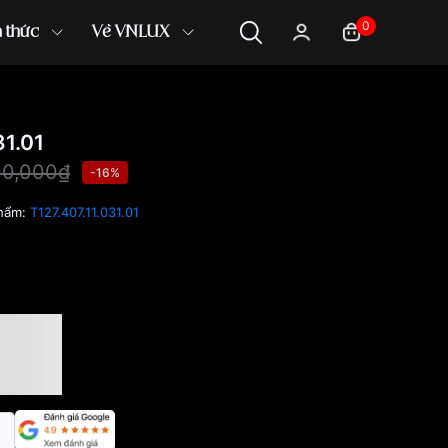
0
n thức
Về VNLUX
31.01
00,000₫
-16%
hẩm:
T127.407.11.031.01