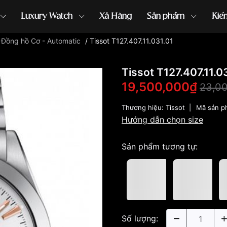
Luxury Watch
Xả Hàng
Sản phẩm
Kiế
/
Đồng hồ Cơ - Automatic
/
Tissot T127.407.11.031.01
ồng hồ G-Shock
đồng hồ Orient
...
Tissot T127.407.11.0
19,500,000₫
23,0
Thương hiệu:
Tissot
|
Mã sản p
Hướng dẫn chọn size
Sản phẩm tương tự:
Số lượng: