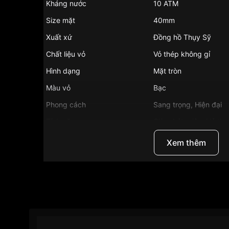
Kháng nước
10 ATM
Size mặt
40mm
Xuất xứ
Đồng hồ Thụy Sỹ
Chất liệu vỏ
Vỏ thép không gỉ
Hình dạng
Mặt tròn
Màu vỏ
Bạc
Phong cách
Sang trọng, Hiện đại
Tính năng
Giờ, phút, giây, Hở tim
Độ dầy
11.5mm
Xem thêm
Màu mặt
Mặt trắng
Những sản phẩm tương tự
"Tissot T127.407.11.