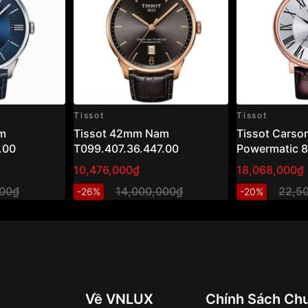
Tissot
Tissot
m
Tissot 42mm Nam
Tissot Carso
.00
T099.407.36.447.00
Powermatic 
T122.407.36
10,476,000₫
18,068,000₫
– Đồng hồ na
000₫
14,000,000₫
22,5
-26%
-20%
mạ vàng hồng
Về VNLUX
Chính Sách Ch