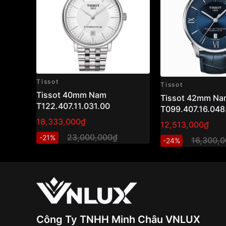
Tissot
Tissot
Tissot 40mm Nam
Tissot 42mm Na
T122.407.11.031.00
T099.407.16.048
18,333,000₫
12,513,000₫
23,000,000₫
-21%
16,300,
-24%
Công Ty TNHH Minh Châu VNLUX