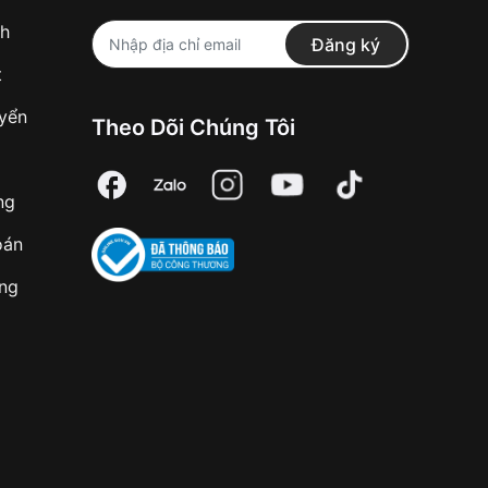
nh
Đăng ký
t
uyển
Theo Dõi Chúng Tôi
ng
oán
àng