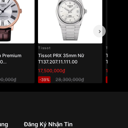
Tissot
Tissot
n Premium
Tissot PRX 35mm Nữ
Tissot 4
80
T137.207.11.111.00
T063.907.
.033.00 (40mm)
17,500,000₫
16,100,00
m cơ Thụy Sỹ
00,000₫
28,300,000₫
2
-39%
-36%
 sang trọng
ung
Đăng Ký Nhận Tin