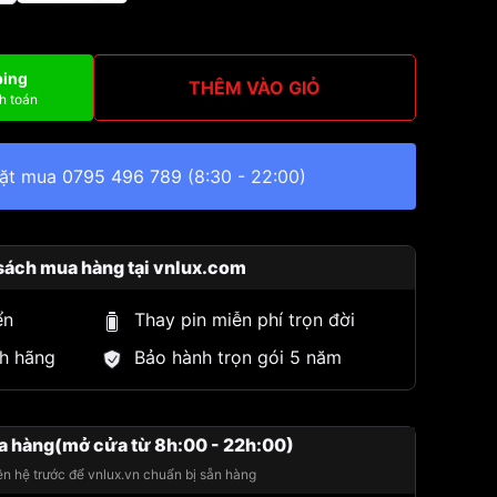
ping
THÊM VÀO GIỎ
h toán
đặt mua
0795 496 789
(8:30 - 22:00)
sách mua hàng tại vnlux.com
ển
Thay pin miễn phí trọn đời
h hãng
Bảo hành trọn gói 5 năm
a hàng(mở cửa từ 8h:00 - 22h:00)
iên hệ trước để vnlux.vn chuẩn bị sẵn hàng