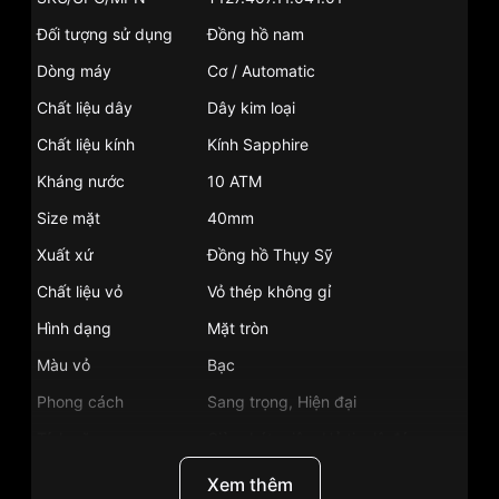
Đối tượng sử dụng
Đồng hồ nam
Dòng máy
Cơ / Automatic
Chất liệu dây
Dây kim loại
Chất liệu kính
Kính Sapphire
Kháng nước
10 ATM
Size mặt
40mm
Xuất xứ
Đồng hồ Thụy Sỹ
Chất liệu vỏ
Vỏ thép không gỉ
Hình dạng
Mặt tròn
Màu vỏ
Bạc
Phong cách
Sang trọng, Hiện đại
Tính năng
Giờ, phút, giây, Hở tim lộ đáy
Độ dầy
11.5mm
Xem thêm