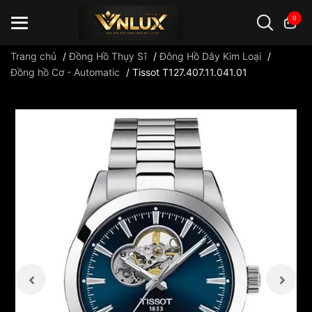
0
Trang chủ
/
Đồng Hồ Thụy Sĩ
/
Đông Hồ Dây Kim Loại
/
Đồng hồ Cơ - Automatic
/
Tissot T127.407.11.041.01
Đồng hồ casio
đồng hồ G-Shock
đồng hồ Orient
...