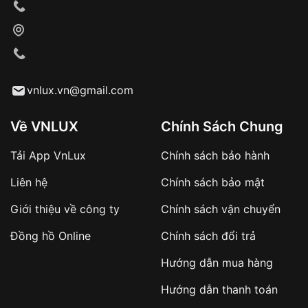
Xác nhận đơn hàng và thanh toán
VNLUX tiến hành giao hàng đến địa chỉ yêu
cầu
Từ khóa SEO:
vnlux.vn@gmail.com
Về VNLUX
Chính Sách Chung
Tải App VnLux
Chính sách bảo hành
Áp dụng với các đơn hàng giá trị cao hoặc
Liên hệ
Chính sách bảo mật
sản phẩm đặc biệt
Khách hàng cần
đặt cọc trước 10% giá trị đơn
Giới thiệu về công ty
Chính sách vận chuyển
hàng
Số tiền còn lại thanh toán khi nhận hàng hoặc
Đồng hồ Online
Chính sách đổi trả
theo thỏa thuận
Hướng dẫn mua hàng
Lợi ích của việc đặt cọc:
Hướng dẫn thanh toán
✔️ Đảm bảo xử lý đơn hàng nhanh chóng