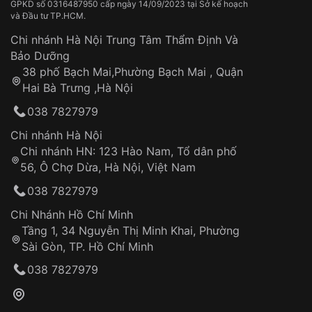
Thời gian vận chuyển trung bình:
Tai nạn hoặc tác động từ bên ngoài
3 – 5 ngày
GPKD số 0316487950 cấp ngày 14/09/2023 tại Sở kế hoạch
và Đầu tư TP.HCM.
làm việc
Hao mòn tự nhiên theo thời gian:
Áp dụng cho tất cả tỉnh thành trên toàn quốc
Dây đeo
Chi nhánh Hà Nội Trung Tâm Thẩm Định Và
Thời gian tính từ khi xác nhận đơn hàng thành
Vỏ đồng hồ
Bảo Dưỡng
công
Sản phẩm đã bị:
38 phố Bạch Mai,Phường Bạch Mai , Quận
Tự ý sửa chữa
Hai Bà Trưng ,Hà Nội
Can thiệp tại các nơi không thuộc hệ
038 7827979
thống VNLUX
Hotline: 0585 215 215
Chi nhánh Hà Nội
Chi nhánh HN: 123 Hào Nam, Tổ dân phố
Từ khóa SEO:
56, Ô Chợ Dừa, Hà Nội, Việt Nam
Hỗ trợ nhanh chóng – minh bạch
038 7827979
Đảm bảo quyền lợi khách hàng
Đồng hành cùng khách hàng trong suốt quá
Chi Nhánh Hồ Chí Minh
trình sử dụng
Tầng 1, 34 Nguyễn Thị Minh Khai, Phường
Sài Gòn, TP. Hồ Chí Minh
Giao hàng tận nơi
038 7827979
Khách hàng kiểm tra và thanh toán trực tiếp
cho nhân viên giao hàng