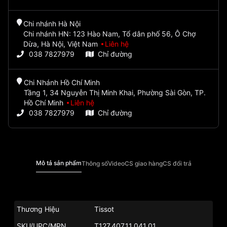
Chi nhánh Hà Nội
Chi nhánh HN: 123 Hào Nam, Tổ dân phố 56, Ô Chợ
Dừa, Hà Nội, Việt Nam
Liên hệ
038 7827979
Chỉ đường
Chi Nhánh Hồ Chí Minh
Tầng 1, 34 Nguyễn Thị Minh Khai, Phường Sài Gòn, TP.
Hồ Chí Minh
Liên hệ
038 7827979
Chỉ đường
Mô tả sản phẩm
Thông số
Video
CS giao hàng
CS đổi trả
Thương Hiệu
Tissot
SKU/UPC/MPN
T127.407.11.041.01