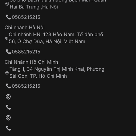
Tự ý sửa chữa
Hai Bà Trưng ,Hà Nội
Can thiệp tại các nơi không thuộc hệ
0585215215
thống VNLUX
Hotline: 0585 215 215
Chi nhánh Hà Nội
Chi nhánh HN: 123 Hào Nam, Tổ dân phố
Từ khóa SEO:
56, Ô Chợ Dừa, Hà Nội, Việt Nam
Hỗ trợ nhanh chóng – minh bạch
0585215215
Đảm bảo quyền lợi khách hàng
Đồng hành cùng khách hàng trong suốt quá
Chi Nhánh Hồ Chí Minh
trình sử dụng
Tầng 1, 34 Nguyễn Thị Minh Khai, Phường
Sài Gòn, TP. Hồ Chí Minh
Giao hàng tận nơi
0585215215
Khách hàng kiểm tra và thanh toán trực tiếp
cho nhân viên giao hàng
Xác nhận đơn hàng và thanh toán
VNLUX tiến hành giao hàng đến địa chỉ yêu
cầu