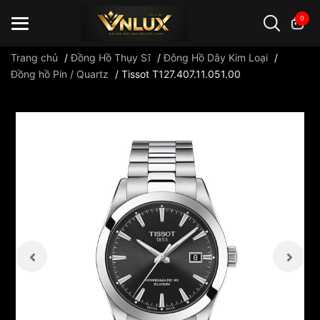
0
Trang chủ
/
Đồng Hồ Thụy Sĩ
/
Đông Hồ Dây Kim Loại
/
Đồng hồ Pin / Quartz
/
Tissot T127.407.11.051.00
Đồng hồ casio
đồng hồ G-Shock
đồng hồ Orient
...