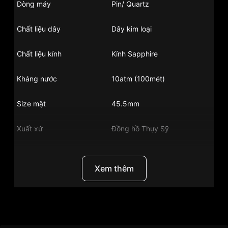
Dòng máy
Pin/ Quartz
Chất liệu dây
Dây kim loại
Chất liệu kính
Kính Sapphire
Kháng nước
10atm (100mét)
Size mặt
45.5mm
Xuất xứ
Đồng hồ Thụy Sỹ
Chất liệu vỏ
Vỏ thép không gỉ
Xem thêm
Hình dạng
Mặt tròn
Màu vỏ
Bạc
Thương Hiệu
Đồng Hồ Tissot