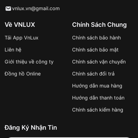
Từ khóa SEO:
vnlux.vn@gmail.com
Về VNLUX
Chính Sách Chung
Tải App VnLux
Chính sách bảo hành
Áp dụng với các đơn hàng giá trị cao hoặc
Liên hệ
Chính sách bảo mật
sản phẩm đặc biệt
Khách hàng cần
đặt cọc trước 10% giá trị đơn
Giới thiệu về công ty
Chính sách vận chuyển
hàng
Số tiền còn lại thanh toán khi nhận hàng hoặc
Đồng hồ Online
Chính sách đổi trả
theo thỏa thuận
Hướng dẫn mua hàng
Lợi ích của việc đặt cọc:
Hướng dẫn thanh toán
✔️ Đảm bảo xử lý đơn hàng nhanh chóng
Chính sách kiểm hàng
✔️ Hạn chế tình trạng hủy đơn không mong
muốn
Đăng Ký Nhận Tin
Từ khóa SEO: